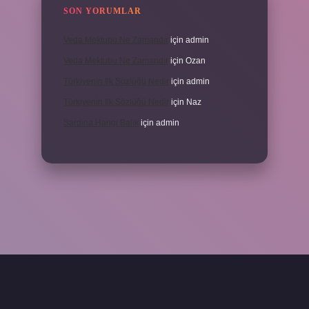
SON YORUMLAR
Veda Mektubu Ne Zamandır
için
admin
Veda Mektubu Ne Zamandır
için
Ozan
Türkiyenin Ilk Sözlüğü Nedir
için
admin
Türkiyenin Ilk Sözlüğü Nedir
için
Naz
Sardina Hangi Balık
için
admin
grandoperabet