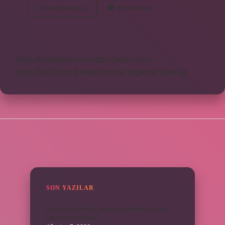
İBb
Devamını okuyun
Yorum Bırak
Yardim
Karti
2024
Ne
Kadar
https://bebekkia.com
https://beis.com.tr
Olacak
https://basi.com.tr
knight online
nttgame
Sitemap
SIDEBAR
SON YAZILAR
Kurutma makinesi, çamaşır makinesiyle aynı
kiloda mı olmalıdır ?