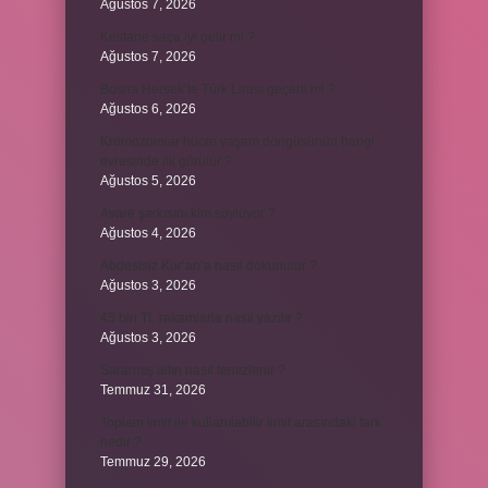
Ağustos 7, 2026
Kestane saça iyi gelir mi ?
Ağustos 7, 2026
Bosna Hersek’te Türk Lirası geçerli mi ?
Ağustos 6, 2026
Kromozomlar hücre yaşam döngüsünün hangi
evresinde ilk görülür ?
Ağustos 5, 2026
Avare şarkısını kim söylüyor ?
Ağustos 4, 2026
Abdestsiz Kur’an’a nasıl dokunulur ?
Ağustos 3, 2026
45 bin TL rakamlarla nasıl yazılır ?
Ağustos 3, 2026
Sararmış altın nasıl temizlenir ?
Temmuz 31, 2026
Toplam limit ile kullanılabilir limit arasındaki fark
nedir ?
Temmuz 29, 2026