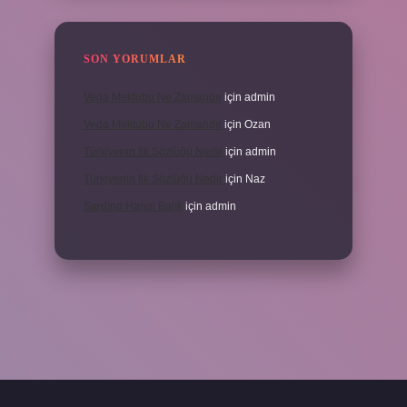
SON YORUMLAR
Veda Mektubu Ne Zamandır
için
admin
Veda Mektubu Ne Zamandır
için
Ozan
Türkiyenin Ilk Sözlüğü Nedir
için
admin
Türkiyenin Ilk Sözlüğü Nedir
için
Naz
Sardina Hangi Balık
için
admin
randoperabet