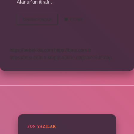
Alanur’un itirafı…
Veda
Devamını okuyun
8 Yorum
Mektubu
Ne
Zamandır
https://bebekkia.com
https://beis.com.tr
https://basi.com.tr
knight online
nttgame
Sitemap
SIDEBAR
SON YAZILAR