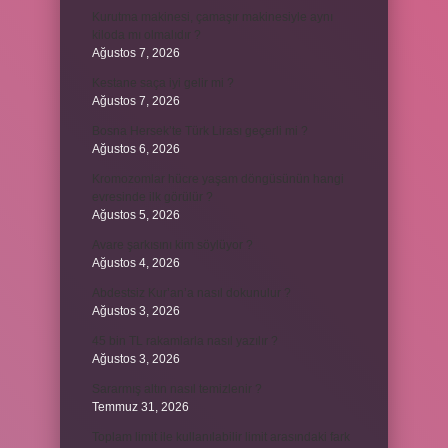
Kurutma makinesi, çamaşır makinesiyle aynı
kiloda mı olmalıdır ?
Ağustos 7, 2026
Kestane saça iyi gelir mi ?
Ağustos 7, 2026
Bosna Hersek’te Türk Lirası geçerli mi ?
Ağustos 6, 2026
Kromozomlar hücre yaşam döngüsünün hangi
evresinde ilk görülür ?
Ağustos 5, 2026
Avare şarkısını kim söylüyor ?
Ağustos 4, 2026
Abdestsiz Kur’an’a nasıl dokunulur ?
Ağustos 3, 2026
45 bin TL rakamlarla nasıl yazılır ?
Ağustos 3, 2026
Sararmış altın nasıl temizlenir ?
Temmuz 31, 2026
Toplam limit ile kullanılabilir limit arasındaki fark