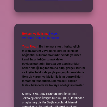
Reklam ve İletişim:
Skype:
live:.cid.575569c608265c69
Yasal Uyarı:
Bu internet sitesi, herhangi bir
marka, kurum veya şahıs şirketi ile hiçbir
bağlantısı bulunmamaktadır. Sitede yalnızca
kendi hazırladığımız makaleler
paylaşılmaktadır. Burada yer alan içerikler
haber niteliği taşımamakta olup, gerçek kurum
ve kişiler hakkında paylaşım yapılmamaktadır.
Gerçek kurum ve kişiler ile isim benzerlikleri
tamamen tesadüfidir. Sitemizdeki bilgiler
taslak halindedir ve tavsiye niteliği taşımazlar.
Sitemiz, 5651 Sayılı Kanun gereğince Bilgi
Teknolojileri ve İletişim Kurumu (BTK) tarafından
onaylanmış bir Yer Sağlayıcı olarak hizmet
vermektedir. Bu nedenle, sitedeki içerikleri