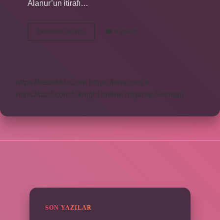
Alanur’un itirafı…
Veda
Devamını okuyun
8 Yorum
Mektubu
Ne
Zamandır
https://bebekkia.com
https://beis.com.tr
https://basi.com.tr
knight online
nttgame
Sitemap
SIDEBAR
SON YAZILAR