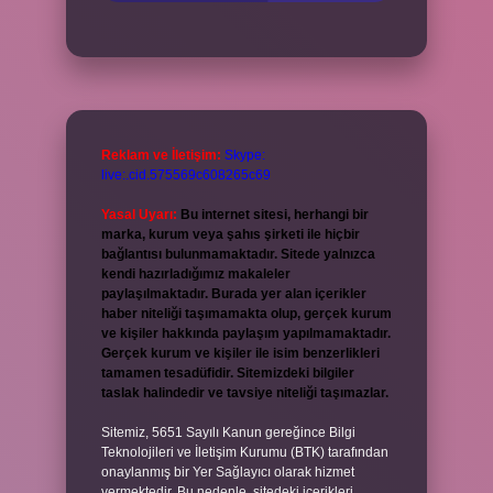
Reklam ve İletişim:
Skype:
live:.cid.575569c608265c69
Yasal Uyarı:
Bu internet sitesi, herhangi bir
marka, kurum veya şahıs şirketi ile hiçbir
bağlantısı bulunmamaktadır. Sitede yalnızca
kendi hazırladığımız makaleler
paylaşılmaktadır. Burada yer alan içerikler
haber niteliği taşımamakta olup, gerçek kurum
ve kişiler hakkında paylaşım yapılmamaktadır.
Gerçek kurum ve kişiler ile isim benzerlikleri
tamamen tesadüfidir. Sitemizdeki bilgiler
taslak halindedir ve tavsiye niteliği taşımazlar.
Sitemiz, 5651 Sayılı Kanun gereğince Bilgi
Teknolojileri ve İletişim Kurumu (BTK) tarafından
onaylanmış bir Yer Sağlayıcı olarak hizmet
vermektedir. Bu nedenle, sitedeki içerikleri