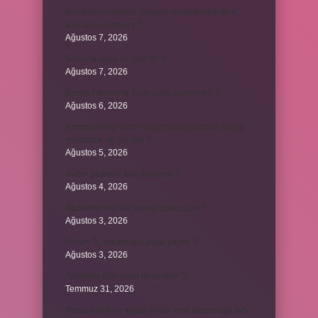
Kurutma makinesi, çamaşır makinesiyle aynı
kiloda mı olmalıdır ?
Ağustos 7, 2026
Kestane saça iyi gelir mi ?
Ağustos 7, 2026
Bosna Hersek’te Türk Lirası geçerli mi ?
Ağustos 6, 2026
Kromozomlar hücre yaşam döngüsünün hangi
evresinde ilk görülür ?
Ağustos 5, 2026
Avare şarkısını kim söylüyor ?
Ağustos 4, 2026
Abdestsiz Kur’an’a nasıl dokunulur ?
Ağustos 3, 2026
45 bin TL rakamlarla nasıl yazılır ?
Ağustos 3, 2026
Sararmış altın nasıl temizlenir ?
Temmuz 31, 2026
Toplam limit ile kullanılabilir limit arasındaki fark