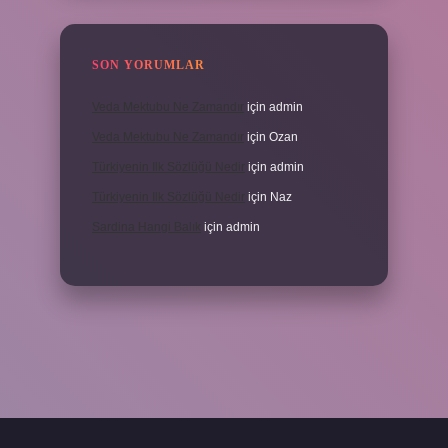
SON YORUMLAR
Veda Mektubu Ne Zamandır
için
admin
Veda Mektubu Ne Zamandır
için
Ozan
Türkiyenin Ilk Sözlüğü Nedir
için
admin
Türkiyenin Ilk Sözlüğü Nedir
için
Naz
Sardina Hangi Balık
için
admin
grandoperabet