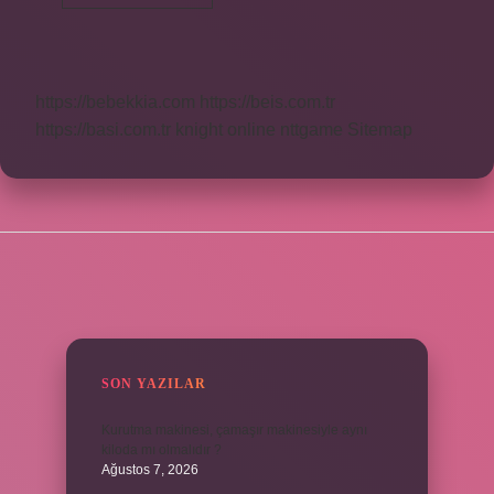
Setinin
Içinde
Neler
Olur
https://bebekkia.com
https://beis.com.tr
https://basi.com.tr
knight online
nttgame
Sitemap
SIDEBAR
SON YAZILAR
Kurutma makinesi, çamaşır makinesiyle aynı
kiloda mı olmalıdır ?
Ağustos 7, 2026