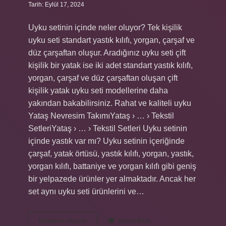
Tarih: Eylül 17, 2024
Uyku setinin içinde neler oluyor? Tek kişilik
uyku seti standart yastık kılıfı, yorgan, çarşaf ve
düz çarşaftan oluşur. Aradığınız uyku seti çift
kişilik bir yatak ise iki adet standart yastık kılıfı,
yorgan, çarşaf ve düz çarşaftan oluşan çift
kişilik yatak uyku seti modellerine daha
yakından bakabilirsiniz. Rahat ve kaliteli uyku
Yataş Nevresim TakımıYataş › … › Tekstil
SetleriYataş › … › Tekstil Setleri Uyku setinin
içinde yastık var mı? Uyku setinin içeriğinde
çarşaf, yatak örtüsü, yastık kılıfı, yorgan, yastık,
yorgan kılıfı, battaniye ve yorgan kılıfı gibi geniş
bir yelpazede ürünler yer almaktadır. Ancak her
set aynı uyku seti ürünlerini ve…
Uyku
Devamını okuyun
Yorum Bırak