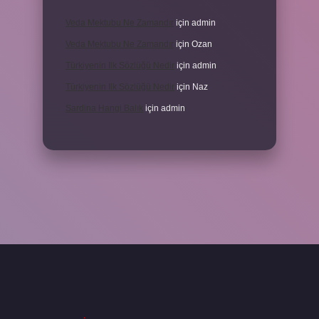
Veda Mektubu Ne Zamandır
için
admin
Veda Mektubu Ne Zamandır
için
Ozan
Türkiyenin Ilk Sözlüğü Nedir
için
admin
Türkiyenin Ilk Sözlüğü Nedir
için
Naz
Sardina Hangi Balık
için
admin
randoperabet