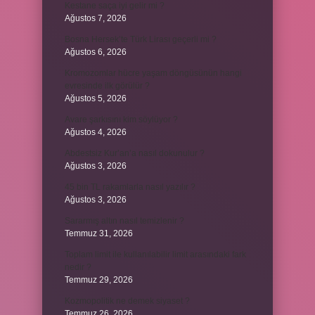
Kestane saça iyi gelir mi ?
Ağustos 7, 2026
Bosna Hersek’te Türk Lirası geçerli mi ?
Ağustos 6, 2026
Kromozomlar hücre yaşam döngüsünün hangi
evresinde ilk görülür ?
Ağustos 5, 2026
Avare şarkısını kim söylüyor ?
Ağustos 4, 2026
Abdestsiz Kur’an’a nasıl dokunulur ?
Ağustos 3, 2026
45 bin TL rakamlarla nasıl yazılır ?
Ağustos 3, 2026
Sararmış altın nasıl temizlenir ?
Temmuz 31, 2026
Toplam limit ile kullanılabilir limit arasındaki fark
nedir ?
Temmuz 29, 2026
Kozmopolitik ne demek siyaset ?
Temmuz 26, 2026