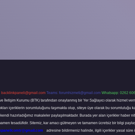
:
backlinkpaneli@gmail.com
Teams:
forumhizmeti@gmail.com
Whatsapp: 0262 606
ve İletişim Kurumu (BTK) tarafından onaylanmış bir Yer Sağlayıcı olarak hizmet verm
rı içeriklerin sorumluluğunu taşımakta olup, siteye üye olarak bu sorumluluğu kabul
a kendi hazırladığımız makaleler paylaşılmaktadır. Burada yer alan içerikler haber 
tamamen tesadüfidir. Sitemiz, kar amacı gütmeyen ve tamamen ücretsiz bir bilgi pay
nkpanelicomtr@gmail.com
adresine bildirmeniz halinde, ilgili içerikler yasal süre 