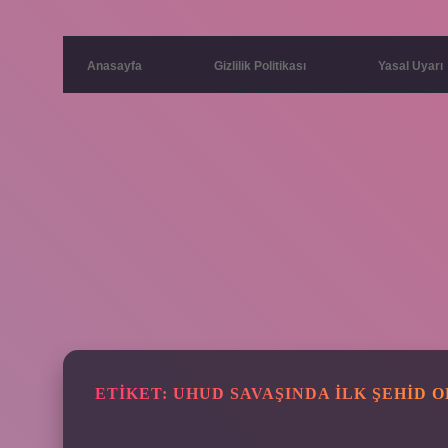
Anasayfa
Gizlilik Politikası
Yasal Uyarı
ETIKET:
UHUD SAVAŞINDA ILK ŞEHID 