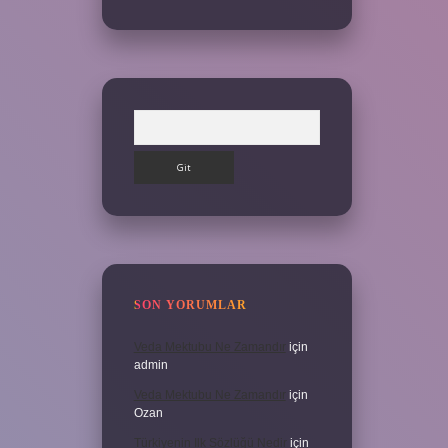
Arama
SON YORUMLAR
Veda Mektubu Ne Zamandır
için
admin
Veda Mektubu Ne Zamandır
için
Ozan
Türkiyenin Ilk Sözlüğü Nedir
için