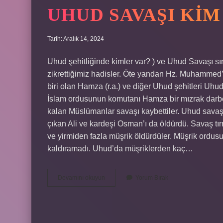
UHUD SAVAŞI KIM
Tarih: Aralık 14, 2024
Uhud şehitliğinde kimler var? ) ve Uhud Savaşı sı
zikrettiğimiz hadisler. Öte yandan Hz. Muhammed
biri olan Hamza (r.a.) ve diğer Uhud şehitleri Uhu
İslam ordusunun komutanı Hamza bir mızrak darb
kalan Müslümanlar savaşı kaybettiler. Uhud savaş
çıkan Ali ve kardeşi Osman’ı da öldürdü. Savaş t
ve yirmiden fazla müşrik öldürdüler. Müşrik ordus
kaldıramadı. Uhud’da müşriklerden kaç…
Uhud
Devamını okuyun
Yorum Bırak
Savaşı
Kim
Öldü