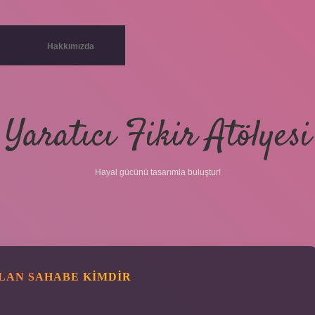
Hakkımızda
Yaratıcı Fikir Atölyesi
Hayal gücünü tasarımla buluştur!
OLAN SAHABE KIMDIR