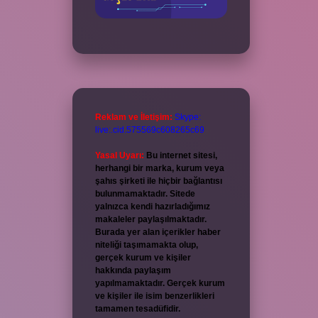
Reklam ve İletişim:
Skype:
live:.cid.575569c608265c69
Yasal Uyarı:
Bu internet sitesi,
herhangi bir marka, kurum veya
şahıs şirketi ile hiçbir bağlantısı
bulunmamaktadır. Sitede
yalnızca kendi hazırladığımız
makaleler paylaşılmaktadır.
Burada yer alan içerikler haber
niteliği taşımamakta olup,
gerçek kurum ve kişiler
hakkında paylaşım
yapılmamaktadır. Gerçek kurum
ve kişiler ile isim benzerlikleri
tamamen tesadüfidir.