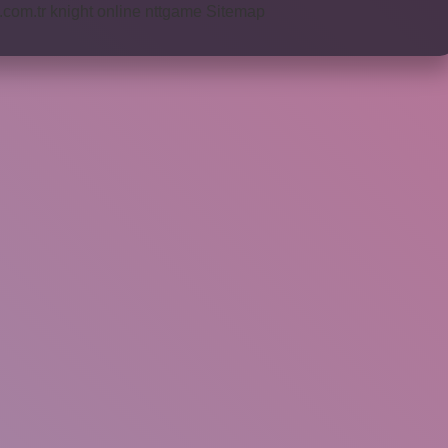
i.com.tr
knight online
nttgame
Sitemap