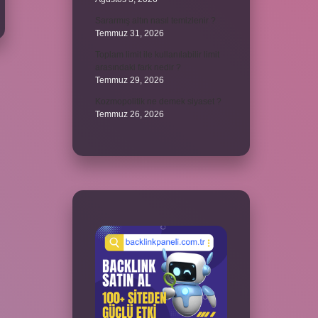
Sararmış altın nasıl temizlenir ?
Temmuz 31, 2026
Toplam limit ile kullanılabilir limit
arasındaki fark nedir ?
Temmuz 29, 2026
Kozmopolitik ne demek siyaset ?
Temmuz 26, 2026