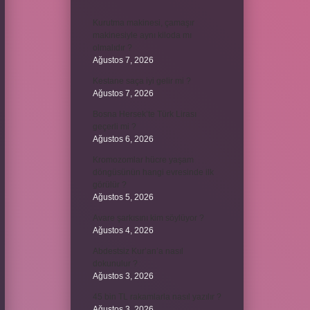
Kurutma makinesi, çamaşır
makinesiyle aynı kiloda mı
olmalıdır ?
Ağustos 7, 2026
Kestane saça iyi gelir mi ?
Ağustos 7, 2026
Bosna Hersek’te Türk Lirası
geçerli mi ?
Ağustos 6, 2026
Kromozomlar hücre yaşam
döngüsünün hangi evresinde ilk
görülür ?
Ağustos 5, 2026
Avare şarkısını kim söylüyor ?
Ağustos 4, 2026
Abdestsiz Kur’an’a nasıl
dokunulur ?
Ağustos 3, 2026
45 bin TL rakamlarla nasıl yazılır ?
Ağustos 3, 2026