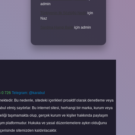
admin
Türkiyenin Ilk Sözlüğü Nedir
için
Naz
Sardina Hangi Balık
için
admin
 0 726
Telegram: @karabul
ektedir. Bu nedenle, sitedeki içerikleri proaktif olarak denetleme veya
 etmiş sayılırlar. Bu internet sitesi, herhangi bir marka, kurum veya
niteliği taşımamakta olup, gerçek kurum ve kişiler hakkında paylaşım
laşım platformudur. Hukuka ve yasal düzenlemelere aykırı olduğunu
içerisinde sitemizden kaldırılacaktır.