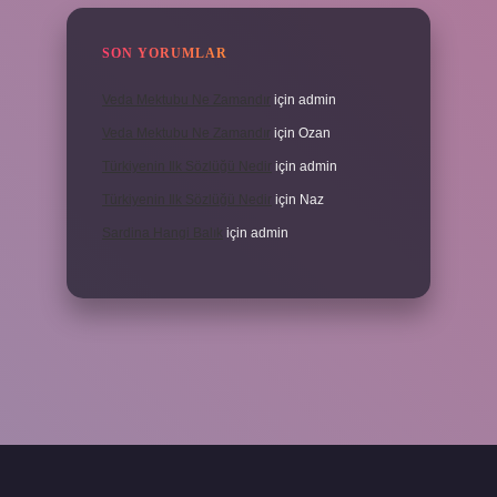
SON YORUMLAR
Veda Mektubu Ne Zamandır
için
admin
Veda Mektubu Ne Zamandır
için
Ozan
Türkiyenin Ilk Sözlüğü Nedir
için
admin
Türkiyenin Ilk Sözlüğü Nedir
için
Naz
Sardina Hangi Balık
için
admin
randoperabet