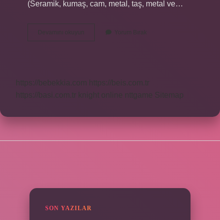
(Seramik, kumaş, cam, metal, taş, metal ve…
Ahşap
Devamını okuyun
Yorum Bırak
Tutkalı
Nedir
https://bebekkia.com
https://beis.com.tr
https://basi.com.tr
knight online
nttgame
Sitemap
SIDEBAR
SON YAZILAR