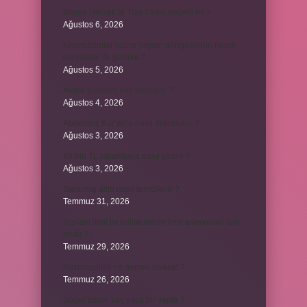
Bosna Hersek’te Türk Lirası geçerli mi ?
Ağustos 6, 2026
Kromozomlar hücre yaşam döngüsünün hangi
evresinde ilk görülür ?
Ağustos 5, 2026
Avare şarkısını kim söylüyor ?
Ağustos 4, 2026
Abdestsiz Kur’an’a nasıl dokunulur ?
Ağustos 3, 2026
45 bin TL rakamlarla nasıl yazılır ?
Ağustos 3, 2026
Sararmış altın nasıl temizlenir ?
Temmuz 31, 2026
Toplam limit ile kullanılabilir limit arasındaki fark
nedir ?
Temmuz 29, 2026
Kozmopolitik ne demek siyaset ?
Temmuz 26, 2026
Süper balon kaç yılda bir verilir ?