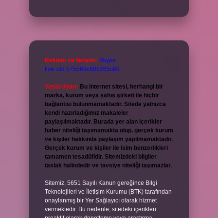
Reklam ve İletişim:
Skype:
live:.cid.575569c608265c69
Yasal Uyarı:
Bu internet sitesi, herhangi bir
marka, kurum veya şahıs şirketi ile hiçbir
bağlantısı bulunmamaktadır. Sitede yalnızca
kendi hazırladığımız makaleler
paylaşılmaktadır. Burada yer alan içerikler
haber niteliği taşımamakta olup, gerçek kurum
ve kişiler hakkında paylaşım yapılmamaktadır.
Gerçek kurum ve kişiler ile isim benzerlikleri
tamamen tesadüfidir. Sitemizdeki bilgiler
taslak halindedir ve tavsiye niteliği taşımazlar.
Sitemiz, 5651 Sayılı Kanun gereğince Bilgi
Teknolojileri ve İletişim Kurumu (BTK) tarafından
onaylanmış bir Yer Sağlayıcı olarak hizmet
vermektedir. Bu nedenle, sitedeki içerikleri