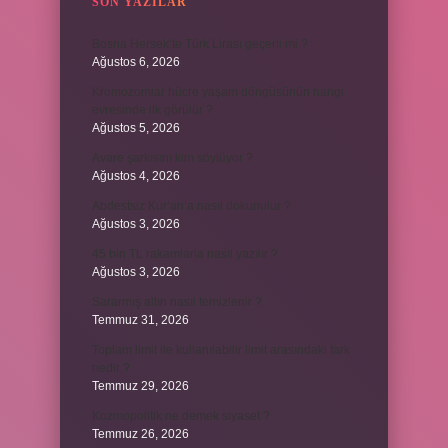
SON YAZILAR
Bosna Hersek’te Türk Lirası geçerli mi ?
Ağustos 6, 2026
Kromozomlar hücre yaşam döngüsünün hangi
evresinde ilk görülür ?
Ağustos 5, 2026
Avare şarkısını kim söylüyor ?
Ağustos 4, 2026
Abdestsiz Kur’an’a nasıl dokunulur ?
Ağustos 3, 2026
45 bin TL rakamlarla nasıl yazılır ?
Ağustos 3, 2026
Sararmış altın nasıl temizlenir ?
Temmuz 31, 2026
Toplam limit ile kullanılabilir limit arasındaki fark
nedir ?
Temmuz 29, 2026
Kozmopolitik ne demek siyaset ?
Temmuz 26, 2026