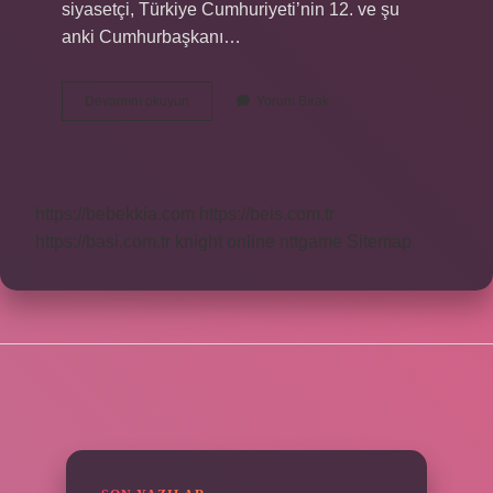
siyasetçi, Türkiye Cumhuriyeti’nin 12. ve şu
anki Cumhurbaşkanı…
Türkiyeyi
Devamını okuyun
Yorum Bırak
Yöneten
Kim
https://bebekkia.com
https://beis.com.tr
https://basi.com.tr
knight online
nttgame
Sitemap
SIDEBAR