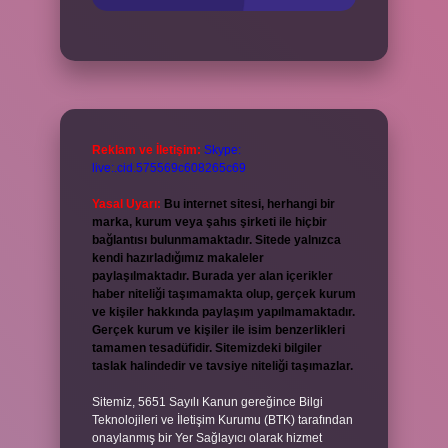
Reklam ve İletişim:
Skype:
live:.cid.575569c608265c69
Yasal Uyarı:
Bu internet sitesi, herhangi bir
marka, kurum veya şahıs şirketi ile hiçbir
bağlantısı bulunmamaktadır. Sitede yalnızca
kendi hazırladığımız makaleler
paylaşılmaktadır. Burada yer alan içerikler
haber niteliği taşımamakta olup, gerçek kurum
ve kişiler hakkında paylaşım yapılmamaktadır.
Gerçek kurum ve kişiler ile isim benzerlikleri
tamamen tesadüfidir. Sitemizdeki bilgiler
taslak halindedir ve tavsiye niteliği taşımazlar.
Sitemiz, 5651 Sayılı Kanun gereğince Bilgi
Teknolojileri ve İletişim Kurumu (BTK) tarafından
onaylanmış bir Yer Sağlayıcı olarak hizmet