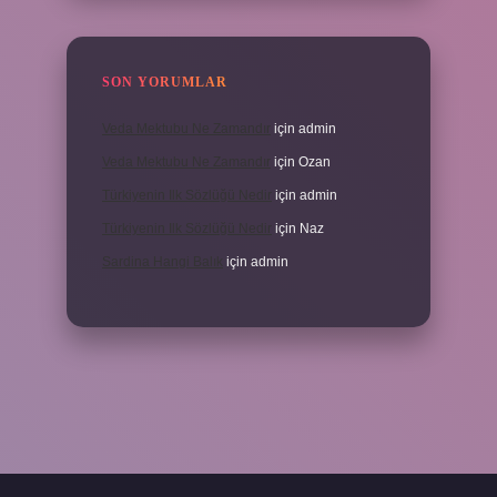
SON YORUMLAR
Veda Mektubu Ne Zamandır
için
admin
Veda Mektubu Ne Zamandır
için
Ozan
Türkiyenin Ilk Sözlüğü Nedir
için
admin
Türkiyenin Ilk Sözlüğü Nedir
için
Naz
Sardina Hangi Balık
için
admin
grandoperabet