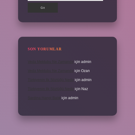
SON YORUMLAR
Veda Mektubu Ne Zamandır
için
admin
Veda Mektubu Ne Zamandır
için
Ozan
Türkiyenin Ilk Sözlüğü Nedir
için
admin
Türkiyenin Ilk Sözlüğü Nedir
için
Naz
Sardina Hangi Balık
için
admin