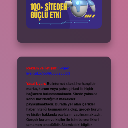
Reklam ve İletişim:
Skype:
live:.cid.575569c608265c69
Yasal Uyarı:
Bu internet sitesi, herhangi bir
marka, kurum veya şahıs şirketi ile hiçbir
bağlantısı bulunmamaktadır. Sitede yalnızca
kendi hazırladığımız makaleler
paylaşılmaktadır. Burada yer alan içerikler
haber niteliği taşımamakta olup, gerçek kurum
ve kişiler hakkında paylaşım yapılmamaktadır.
Gerçek kurum ve kişiler ile isim benzerlikleri
tamamen tesadüfidir. Sitemizdeki bilgiler