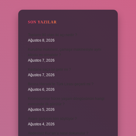
SIDEBAR
SON YAZILAR
Toplamı 90 olan iki açı nedir ?
Ağustos 8, 2026
Kurutma makinesi, çamaşır makinesiyle aynı
kiloda mı olmalıdır ?
Ağustos 7, 2026
Kestane saça iyi gelir mi ?
Ağustos 7, 2026
Bosna Hersek’te Türk Lirası geçerli mi ?
Ağustos 6, 2026
Kromozomlar hücre yaşam döngüsünün hangi
evresinde ilk görülür ?
Ağustos 5, 2026
Avare şarkısını kim söylüyor ?
Ağustos 4, 2026
Abdestsiz Kur’an’a nasıl dokunulur ?