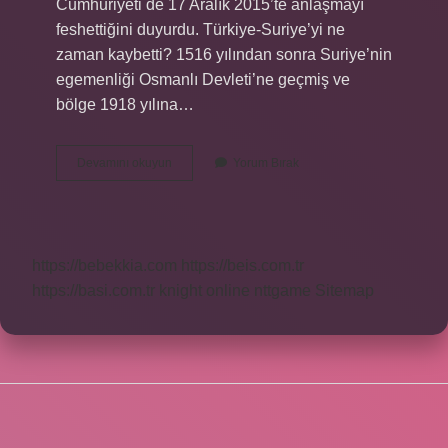
Cumhuriyeti de 17 Aralık 2015’te anlaşmayı
feshettiğini duyurdu. Türkiye-Suriye’yi ne
zaman kaybetti? 1516 yılından sonra Suriye’nin
egemenliği Osmanlı Devleti’ne geçmiş ve
bölge 1918 yılına…
Türkiye-
Devamını okuyun
Yorum Bırak
Suriye
Sınırı
Sorunu
Ne
Zaman
https://bebekkia.com
https://beis.com.tr
Çözüldü
https://basi.com.tr
knight online
nttgame
Sitemap