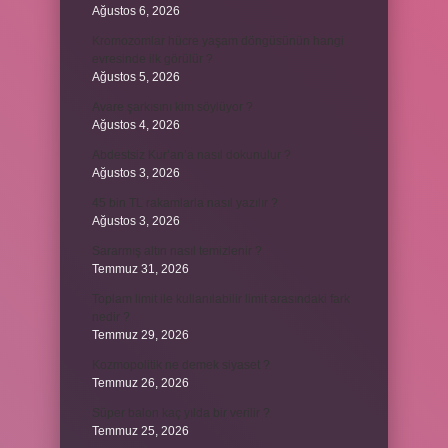
Ağustos 6, 2026
Kromozomlar hücre yaşam döngüsünün hangi
evresinde ilk görülür ?
Ağustos 5, 2026
Avare şarkısını kim söylüyor ?
Ağustos 4, 2026
Abdestsiz Kur’an’a nasıl dokunulur ?
Ağustos 3, 2026
45 bin TL rakamlarla nasıl yazılır ?
Ağustos 3, 2026
Sararmış altın nasıl temizlenir ?
Temmuz 31, 2026
Toplam limit ile kullanılabilir limit arasındaki fark
nedir ?
Temmuz 29, 2026
Kozmopolitik ne demek siyaset ?
Temmuz 26, 2026
Süper balon kaç yılda bir verilir ?
Temmuz 25, 2026