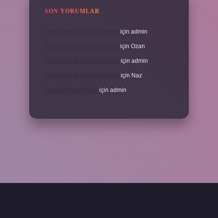
SON YORUMLAR
Veda Mektubu Ne Zamandır
için
admin
Veda Mektubu Ne Zamandır
için
Ozan
Türkiyenin Ilk Sözlüğü Nedir
için
admin
Türkiyenin Ilk Sözlüğü Nedir
için
Naz
Sardina Hangi Balık
için
admin
grandoperabet