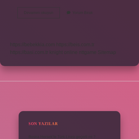
Utm
Devamını okuyun
Yorum Bırak
Koordinat
Nasıl
Yazılır
https://bebekkia.com
https://beis.com.tr
https://basi.com.tr
knight online
nttgame
Sitemap
SIDEBAR
SON YAZILAR
Bosna Hersek’te Türk Lirası geçerli mi ?