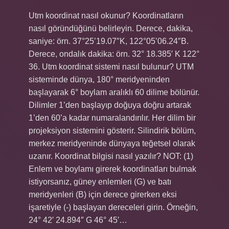
Utm koordinat nasıl okunur? Koordinatların
nasıl göründüğünü belirleyin. Derece, dakika,
saniye: örn. 37°25’19.07″K, 122°05’06.24″B.
Derece, ondalık dakika: örn. 32° 18.385′ K 122°
36. Utm koordinat sistemi nasıl bulunur? UTM
sisteminde dünya, 180° meridyeninden
başlayarak 6° boylam aralıklı 60 dilime bölünür.
Dilimler 1’den başlayıp doğuya doğru artarak
1’den 60’a kadar numaralandırılır. Her dilim bir
projeksiyon sistemini gösterir. Silindirik bölüm,
merkez meridyeninde dünyaya teğetsel olarak
uzanır. Koordinat bilgisi nasıl yazılır? NOT: (1)
Enlem ve boylamı girerek koordinatları bulmak
istiyorsanız, güney enlemleri (G) ve batı
meridyenleri (B) için derece girerken eksi
işaretiyle (-) başlayan dereceleri girin. Örneğin,
24° 42′ 24.894″ G 46° 45′…