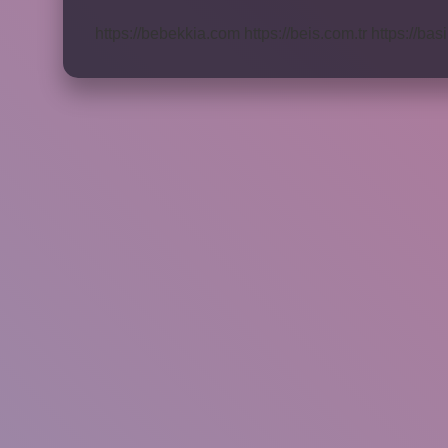
Olur
https://bebekkia.com
https://beis.com.tr
https://bas