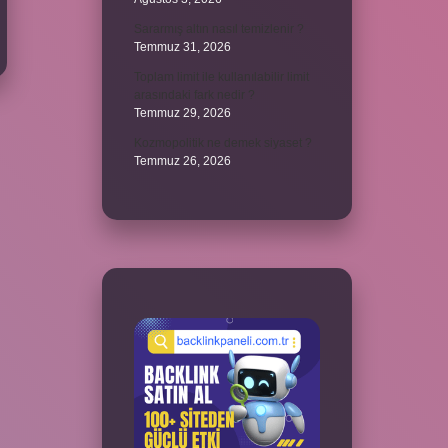
Sararmış altın nasıl temizlenir ?
Temmuz 31, 2026
Toplam limit ile kullanılabilir limit
arasındaki fark nedir ?
Temmuz 29, 2026
Kozmopolitik ne demek siyaset ?
Temmuz 26, 2026