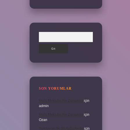
Arama
SON YORUMLAR
Veda Mektubu Ne Zamandır
için
admin
Veda Mektubu Ne Zamandır
için
Ozan
Türkiyenin Ilk Sözlüğü Nedir
için