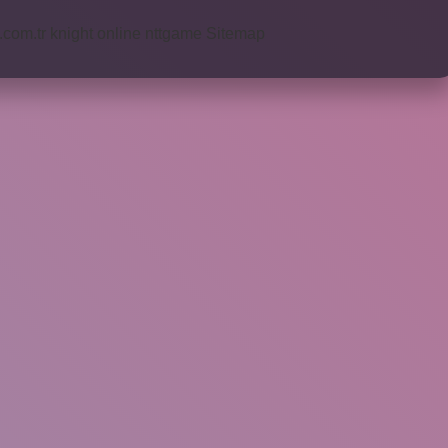
i.com.tr
knight online
nttgame
Sitemap