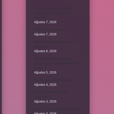
Kurutma makinesi, çamaşır
makinesiyle aynı kiloda mı
olmalıdır ?
Ağustos 7, 2026
Kestane saça iyi gelir mi ?
Ağustos 7, 2026
Bosna Hersek’te Türk Lirası
geçerli mi ?
Ağustos 6, 2026
Kromozomlar hücre yaşam
döngüsünün hangi evresinde ilk
görülür ?
Ağustos 5, 2026
Avare şarkısını kim söylüyor ?
Ağustos 4, 2026
Abdestsiz Kur’an’a nasıl
dokunulur ?
Ağustos 3, 2026
45 bin TL rakamlarla nasıl yazılır ?
Ağustos 3, 2026