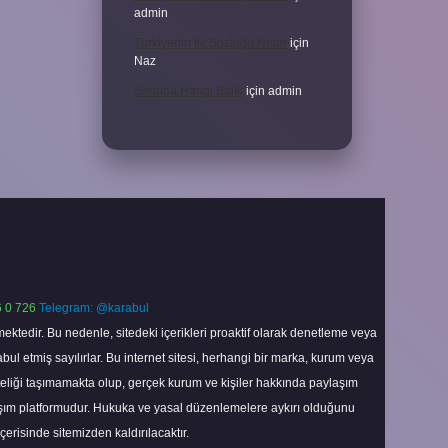
admin
Türkiyenin Ilk Sözlüğü Nedir
için
Naz
Sardina Hangi Balık
için
admin
 0 726
Telegram: @karabul
ektedir. Bu nedenle, sitedeki içerikleri proaktif olarak denetleme veya
 etmiş sayılırlar. Bu internet sitesi, herhangi bir marka, kurum veya
niteliği taşımamakta olup, gerçek kurum ve kişiler hakkında paylaşım
laşım platformudur. Hukuka ve yasal düzenlemelere aykırı olduğunu
içerisinde sitemizden kaldırılacaktır.