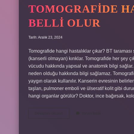
TOMOGRAFIDE H
BELLI OLUR
Tarih: Aralık 23, 2024
Tomografide hangi hastalıklar çıkar? BT taraması şun
(kanserli olmayan) kırıklar. Tomografide her şey ç
vücudu hakkında yapısal ve anatomik bilgi sağlar. O
neden olduğu hakkında bilgi sağlamaz. Tomografide
yaygın olarak kullanılır. Kanserin evresinin belirl
taşları, pulmoner emboli ve ülseratif kolit gibi dur
hangi organlar görülür? Doktor, ince bağırsak, ko
Tomografide
Devamını okuyun
Yorum Bırak
Hangi
Hastaliklar
Belli