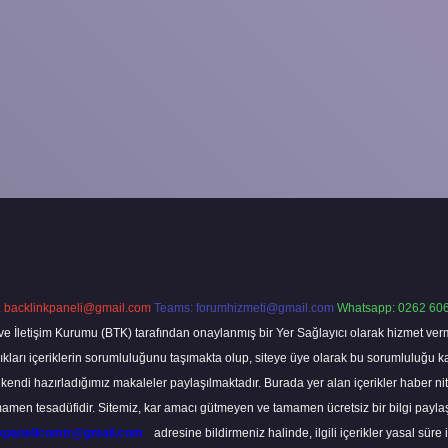
:
backlinkpaneli@gmail.com
Teams:
forumhizmeti@gmail.com
Whatsapp: 0262 606
ve İletişim Kurumu (BTK) tarafından onaylanmış bir Yer Sağlayıcı olarak hizmet verm
rı içeriklerin sorumluluğunu taşımakta olup, siteye üye olarak bu sorumluluğu kabul
a kendi hazırladığımız makaleler paylaşılmaktadır. Burada yer alan içerikler haber 
tamamen tesadüfidir. Sitemiz, kar amacı gütmeyen ve tamamen ücretsiz bir bilgi pay
nkpanelicomtr@gmail.com
adresine bildirmeniz halinde, ilgili içerikler yasal süre 