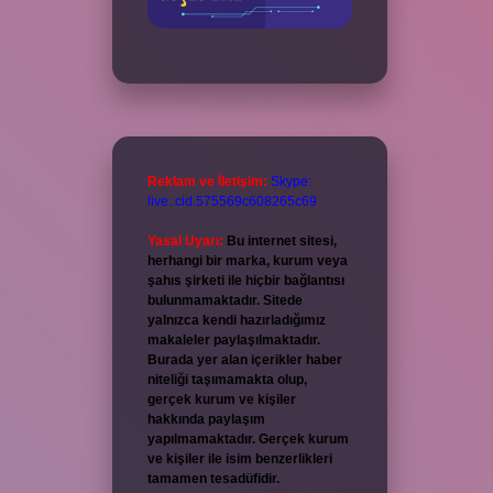
Reklam ve İletişim:
Skype:
live:.cid.575569c608265c69
Yasal Uyarı:
Bu internet sitesi,
herhangi bir marka, kurum veya
şahıs şirketi ile hiçbir bağlantısı
bulunmamaktadır. Sitede
yalnızca kendi hazırladığımız
makaleler paylaşılmaktadır.
Burada yer alan içerikler haber
niteliği taşımamakta olup,
gerçek kurum ve kişiler
hakkında paylaşım
yapılmamaktadır. Gerçek kurum
ve kişiler ile isim benzerlikleri
tamamen tesadüfidir.