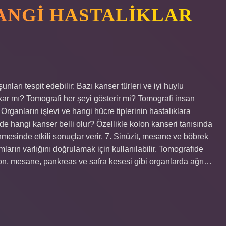
ANGI HASTALIKLAR
ları tespit edebilir: Bazı kanser türleri ve iyi huylu
ıkar mı? Tomografi her şeyi gösterir mi? Tomografi insan
rganların işlevi ve hangi hücre tiplerinin hastalıklara
 hangi kanser belli olur? Özellikle kolon kanseri tanısında
enmesinde etkili sonuçlar verir. 7. Sinüzit, mesane ve böbrek
umların varlığını doğrulamak için kullanılabilir. Tomografide
lon, mesane, pankreas ve safra kesesi gibi organlarda ağrı…