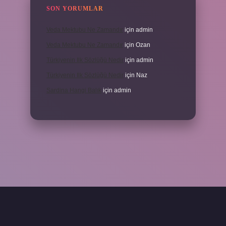
SON YORUMLAR
Veda Mektubu Ne Zamandır
için
admin
Veda Mektubu Ne Zamandır
için
Ozan
Türkiyenin Ilk Sözlüğü Nedir
için
admin
Türkiyenin Ilk Sözlüğü Nedir
için
Naz
Sardina Hangi Balık
için
admin
grandoperabet