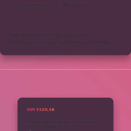
Kara
Devamını okuyun
Yorum Bırak
Böcek
Nasıl
Yazılır
https://bebekkia.com
https://beis.com.tr
https://basi.com.tr
knight online
nttgame
Sitemap
SIDEBAR
SON YAZILAR
Kurutma makinesi, çamaşır makinesiyle aynı
kiloda mı olmalıdır ?