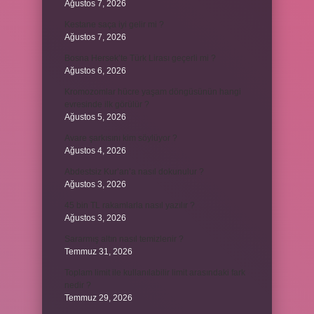
Ağustos 7, 2026
Kestane saça iyi gelir mi ?
Ağustos 7, 2026
Bosna Hersek’te Türk Lirası geçerli mi ?
Ağustos 6, 2026
Kromozomlar hücre yaşam döngüsünün hangi
evresinde ilk görülür ?
Ağustos 5, 2026
Avare şarkısını kim söylüyor ?
Ağustos 4, 2026
Abdestsiz Kur’an’a nasıl dokunulur ?
Ağustos 3, 2026
45 bin TL rakamlarla nasıl yazılır ?
Ağustos 3, 2026
Sararmış altın nasıl temizlenir ?
Temmuz 31, 2026
Toplam limit ile kullanılabilir limit arasındaki fark
nedir ?
Temmuz 29, 2026