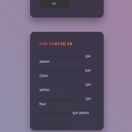
SON YORUMLAR
Veda Mektubu Ne Zamandır
için
admin
Veda Mektubu Ne Zamandır
için
Ozan
Türkiyenin Ilk Sözlüğü Nedir
için
admin
Türkiyenin Ilk Sözlüğü Nedir
için
Naz
Sardina Hangi Balık
için
admin