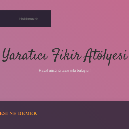
Hakkımızda
Yaratıcı Fikir Atölyesi
Hayal gücünü tasarımla buluştur!
ESI NE DEMEK