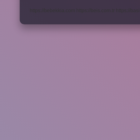
Kaç
Kişilik
https://bebekkia.com
https://beis.com.tr
https://bas