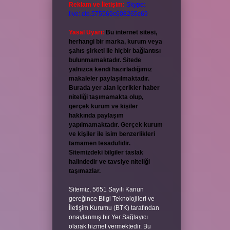
Reklam ve İletişim:
Skype:
live:.cid.575569c608265c69
Yasal Uyarı:
Bu internet sitesi,
herhangi bir marka, kurum veya
şahıs şirketi ile hiçbir bağlantısı
bulunmamaktadır. Sitede
yalnızca kendi hazırladığımız
makaleler paylaşılmaktadır.
Burada yer alan içerikler haber
niteliği taşımamakta olup,
gerçek kurum ve kişiler
hakkında paylaşım
yapılmamaktadır. Gerçek kurum
ve kişiler ile isim benzerlikleri
tamamen tesadüfidir.
Sitemizdeki bilgiler taslak
halindedir ve tavsiye niteliği
taşımazlar.
Sitemiz, 5651 Sayılı Kanun
gereğince Bilgi Teknolojileri ve
İletişim Kurumu (BTK) tarafından
onaylanmış bir Yer Sağlayıcı
olarak hizmet vermektedir. Bu