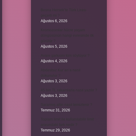
Bosna Hersek’te Türk Lirası
geçerli mi ?
Ağustos 6, 2026
Kromozomlar hücre yaşam
döngüsünün hangi evresinde ilk
görülür ?
Ağustos 5, 2026
Avare şarkısını kim söylüyor ?
Ağustos 4, 2026
Abdestsiz Kur’an’a nasıl
dokunulur ?
Ağustos 3, 2026
45 bin TL rakamlarla nasıl yazılır ?
Ağustos 3, 2026
Sararmış altın nasıl temizlenir ?
Temmuz 31, 2026
Toplam limit ile kullanılabilir limit
arasındaki fark nedir ?
Temmuz 29, 2026