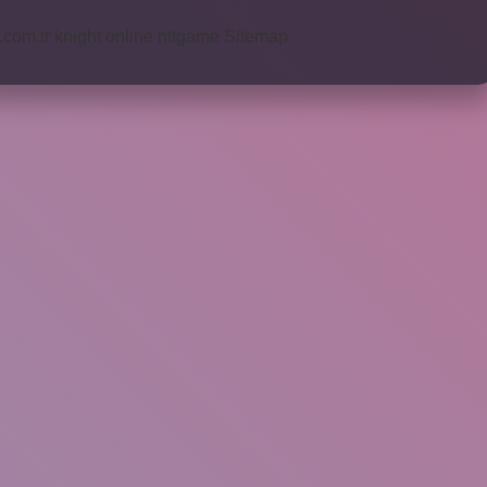
i.com.tr
knight online
nttgame
Sitemap