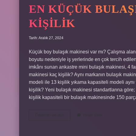
EN KÜÇÜK BULAŞ
KIŞILIK
Tarih: Aralık 27, 2024
Küçük boy bulaşık makinesi var mı? Çalışma alanl
boyutu nedeniyle iş yerlerinde en çok tercih edile
imkânı sunan ankastre mini bulaşık makinesi, 4 far
makinesi kaç kişilik? Aynı markanın bulaşık makine
modeli ile 13 kişilik yıkama kapasiteli modeli ayn
kişilik? Yeni bulaşık makinesi standartlarına göre;
kişilik kapasiteli bir bulaşık makinesinde 150 parç
En
Devamını okuyun
Yorum Bırak
Küçük
Bulaşık
Makinesi