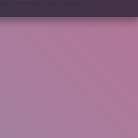
i.com.tr
knight online
nttgame
Sitemap