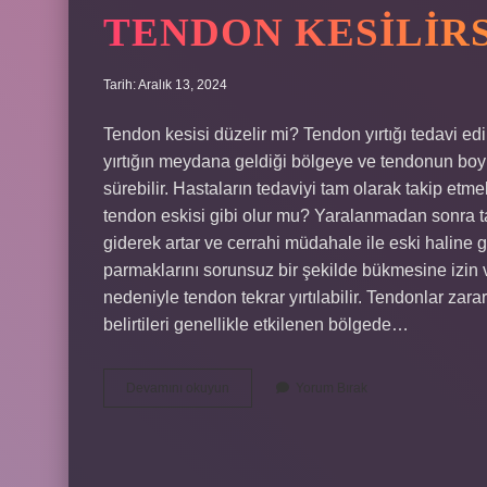
TENDON KESILIR
Tarih: Aralık 13, 2024
Tendon kesisi düzelir mi? Tendon yırtığı tedavi edi
yırtığın meydana geldiği bölgeye ve tendonun boyu
sürebilir. Hastaların tedaviyi tam olarak takip etme
tendon eskisi gibi olur mu? Yaralanmadan sonra t
giderek artar ve cerrahi müdahale ile eski haline ge
parmaklarını sorunsuz bir şekilde bükmesine izin 
nedeniyle tendon tekrar yırtılabilir. Tendonlar za
belirtileri genellikle etkilenen bölgede…
Tendon
Devamını okuyun
Yorum Bırak
Kesilirse
Ne
Olur