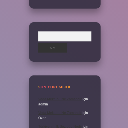
Arama
SON YORUMLAR
Veda Mektubu Ne Zamandır
için
admin
Veda Mektubu Ne Zamandır
için
Ozan
Türkiyenin Ilk Sözlüğü Nedir
için