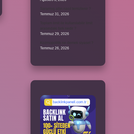
Sararmış altın nasıl temizlenir ?
Temmuz 31, 2026
Toplam limit ile kullanılabilir limit
arasındaki fark nedir ?
Temmuz 29, 2026
Kozmopolitik ne demek siyaset ?
Temmuz 26, 2026