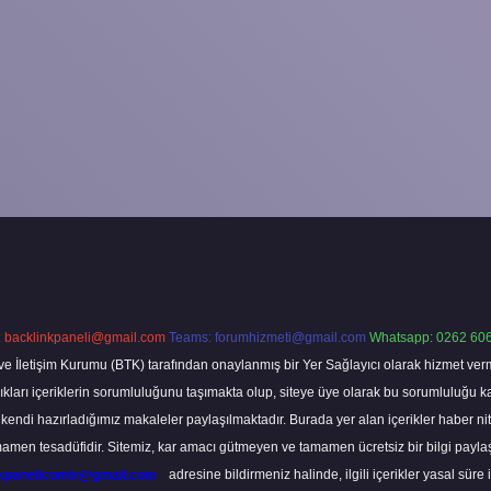
:
backlinkpaneli@gmail.com
Teams:
forumhizmeti@gmail.com
Whatsapp: 0262 606
ve İletişim Kurumu (BTK) tarafından onaylanmış bir Yer Sağlayıcı olarak hizmet verm
rı içeriklerin sorumluluğunu taşımakta olup, siteye üye olarak bu sorumluluğu kabul
a kendi hazırladığımız makaleler paylaşılmaktadır. Burada yer alan içerikler haber 
tamamen tesadüfidir. Sitemiz, kar amacı gütmeyen ve tamamen ücretsiz bir bilgi pay
nkpanelicomtr@gmail.com
adresine bildirmeniz halinde, ilgili içerikler yasal süre 