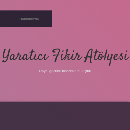
Hakkımızda
Yaratıcı Fikir Atölyesi
Hayal gücünü tasarımla buluştur!
I