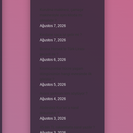
Kurutma makinesi, çamaşır
makinesiyle aynı kiloda mı
olmalıdır ?
Ağustos 7, 2026
Kestane saça iyi gelir mi ?
Ağustos 7, 2026
Bosna Hersek’te Türk Lirası
geçerli mi ?
Ağustos 6, 2026
Kromozomlar hücre yaşam
döngüsünün hangi evresinde ilk
görülür ?
Ağustos 5, 2026
Avare şarkısını kim söylüyor ?
Ağustos 4, 2026
Abdestsiz Kur’an’a nasıl
dokunulur ?
Ağustos 3, 2026
45 bin TL rakamlarla nasıl yazılır ?
Ağustos 3, 2026