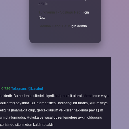
admin
Türkiyenin Ilk Sözlüğü Nedir
için
Naz
Sardina Hangi Balık
için
admin
 0 726
Telegram: @karabul
ektedir. Bu nedenle, sitedeki içerikleri proaktif olarak denetleme veya
 etmiş sayılırlar. Bu internet sitesi, herhangi bir marka, kurum veya
niteliği taşımamakta olup, gerçek kurum ve kişiler hakkında paylaşım
laşım platformudur. Hukuka ve yasal düzenlemelere aykırı olduğunu
içerisinde sitemizden kaldırılacaktır.