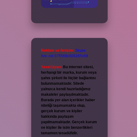
Reklam ve İletişim:
Skype:
live:.cid.575569c608265c69
Yasal Uyarı:
Bu internet sitesi,
herhangi bir marka, kurum veya
şahıs şirketi ile hiçbir bağlantısı
bulunmamaktadır. Sitede
yalnızca kendi hazırladığımız
makaleler paylaşılmaktadır.
Burada yer alan içerikler haber
niteliği taşımamakta olup,
gerçek kurum ve kişiler
hakkında paylaşım
yapılmamaktadır. Gerçek kurum
ve kişiler ile isim benzerlikleri
tamamen tesadüfidir.