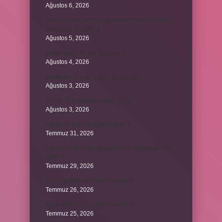
Ağustos 6, 2026
Kromozomlar hücre yaşam döngüsünün hangi
evresinde ilk görülür ?
Ağustos 5, 2026
Avare şarkısını kim söylüyor ?
Ağustos 4, 2026
Abdestsiz Kur’an’a nasıl dokunulur ?
Ağustos 3, 2026
45 bin TL rakamlarla nasıl yazılır ?
Ağustos 3, 2026
Sararmış altın nasıl temizlenir ?
Temmuz 31, 2026
Toplam limit ile kullanılabilir limit arasındaki fark
nedir ?
Temmuz 29, 2026
Kozmopolitik ne demek siyaset ?
Temmuz 26, 2026
Süper balon kaç yılda bir verilir ?
Temmuz 25, 2026