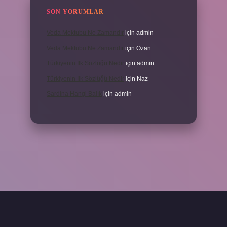
SON YORUMLAR
Veda Mektubu Ne Zamandır
için
admin
Veda Mektubu Ne Zamandır
için
Ozan
Türkiyenin Ilk Sözlüğü Nedir
için
admin
Türkiyenin Ilk Sözlüğü Nedir
için
Naz
Sardina Hangi Balık
için
admin
grandoperabet