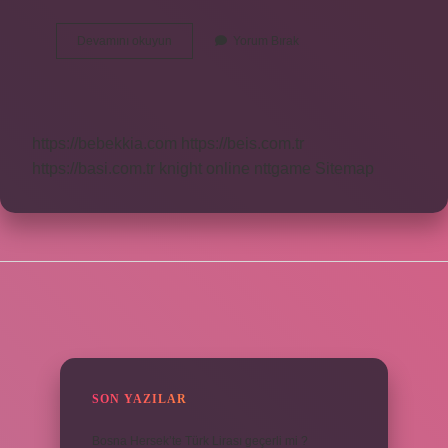
Tambur
Devamını okuyun
Yorum Bırak
Kurutma
Ne
Demek
https://bebekkia.com
https://beis.com.tr
https://basi.com.tr
knight online
nttgame
Sitemap
SIDEBAR
SON YAZILAR
Bosna Hersek’te Türk Lirası geçerli mi ?