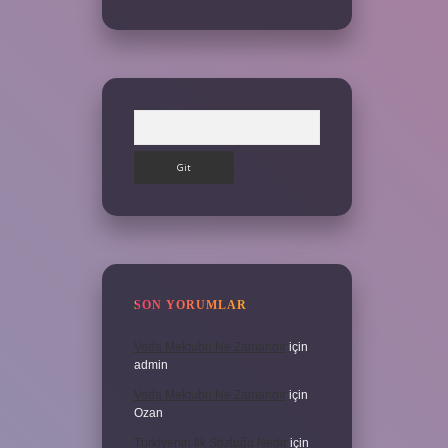
Arama
SON YORUMLAR
Veda Mektubu Ne Zamandır
için
admin
Veda Mektubu Ne Zamandır
için
Ozan
Türkiyenin Ilk Sözlüğü Nedir
için