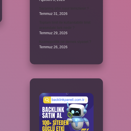
Sararmış altın nasıl temizlenir ?
Temmuz 31, 2026
Toplam limit ile kullanılabilir limit
arasındaki fark nedir ?
Temmuz 29, 2026
Kozmopolitik ne demek siyaset ?
Temmuz 26, 2026