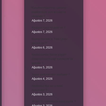
Kurutma makinesi, çamaşır
makinesiyle aynı kiloda mı
olmalıdır ?
Ağustos 7, 2026
Kestane saça iyi gelir mi ?
Ağustos 7, 2026
Bosna Hersek’te Türk Lirası
geçerli mi ?
Ağustos 6, 2026
Kromozomlar hücre yaşam
döngüsünün hangi evresinde ilk
görülür ?
Ağustos 5, 2026
Avare şarkısını kim söylüyor ?
Ağustos 4, 2026
Abdestsiz Kur’an’a nasıl
dokunulur ?
Ağustos 3, 2026
45 bin TL rakamlarla nasıl yazılır ?
Ağustos 3, 2026