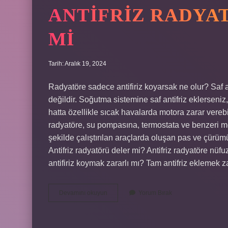
ANTIFRIZ RADYA
MI
Tarih: Aralık 19, 2024
Radyatöre sadece antifiriz koyarsak ne olur? Saf an
değildir. Soğutma sistemine saf antifriz eklerseniz,
hatta özellikle sıcak havalarda motora zarar verebil
radyatöre, su pompasına, termostata ve benzeri me
şekilde çalıştırılan araçlarda oluşan pas ve çürümü
Antifriz radyatörü deler mi? Antifriz radyatöre nüf
antifiriz koymak zararlı mı? Tam antifriz eklemek z
Antifriz
Devamını okuyun
Yorum Bırak
Radyatöre
Zarar
Verir