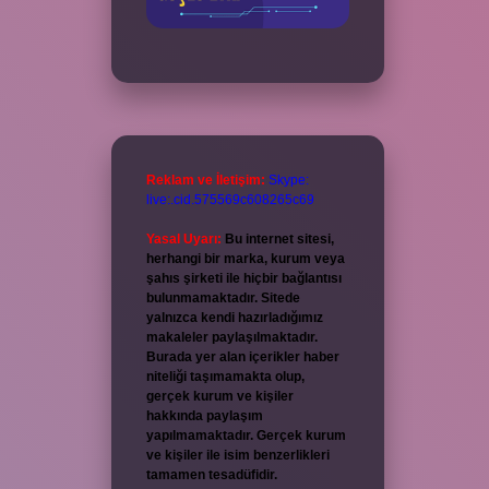
Reklam ve İletişim:
Skype:
live:.cid.575569c608265c69
Yasal Uyarı:
Bu internet sitesi,
herhangi bir marka, kurum veya
şahıs şirketi ile hiçbir bağlantısı
bulunmamaktadır. Sitede
yalnızca kendi hazırladığımız
makaleler paylaşılmaktadır.
Burada yer alan içerikler haber
niteliği taşımamakta olup,
gerçek kurum ve kişiler
hakkında paylaşım
yapılmamaktadır. Gerçek kurum
ve kişiler ile isim benzerlikleri
tamamen tesadüfidir.