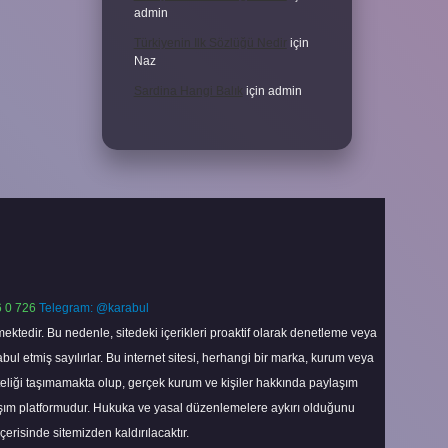
admin
Türkiyenin Ilk Sözlüğü Nedir
için
Naz
Sardina Hangi Balık
için
admin
 0 726
Telegram: @karabul
ektedir. Bu nedenle, sitedeki içerikleri proaktif olarak denetleme veya
 etmiş sayılırlar. Bu internet sitesi, herhangi bir marka, kurum veya
niteliği taşımamakta olup, gerçek kurum ve kişiler hakkında paylaşım
laşım platformudur. Hukuka ve yasal düzenlemelere aykırı olduğunu
içerisinde sitemizden kaldırılacaktır.