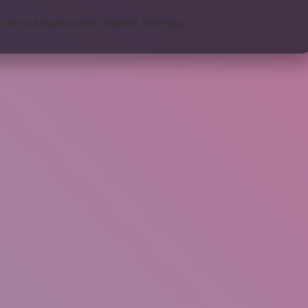
i.com.tr
knight online
nttgame
Sitemap