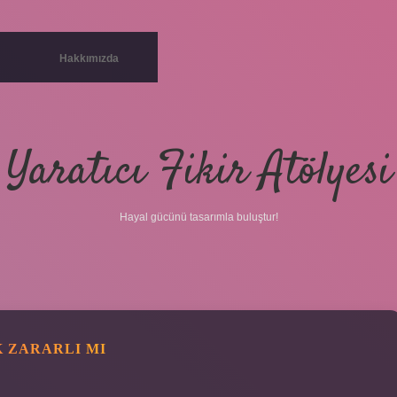
Hakkımızda
Yaratıcı Fikir Atölyesi
Hayal gücünü tasarımla buluştur!
 ZARARLI MI