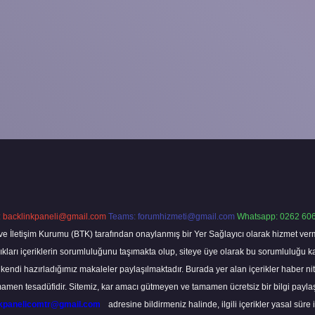
:
backlinkpaneli@gmail.com
Teams:
forumhizmeti@gmail.com
Whatsapp: 0262 606
ve İletişim Kurumu (BTK) tarafından onaylanmış bir Yer Sağlayıcı olarak hizmet verm
rı içeriklerin sorumluluğunu taşımakta olup, siteye üye olarak bu sorumluluğu kabul
a kendi hazırladığımız makaleler paylaşılmaktadır. Burada yer alan içerikler haber 
tamamen tesadüfidir. Sitemiz, kar amacı gütmeyen ve tamamen ücretsiz bir bilgi pay
nkpanelicomtr@gmail.com
adresine bildirmeniz halinde, ilgili içerikler yasal süre 