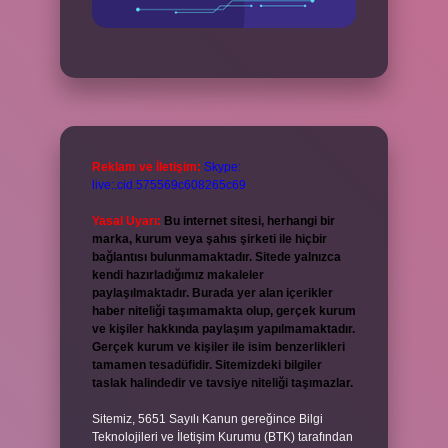
Reklam ve İletişim:
Skype:
live:.cid.575569c608265c69
Yasal Uyarı:
Bu internet sitesi, herhangi bir
marka, kurum veya şahıs şirketi ile hiçbir
bağlantısı bulunmamaktadır. Sitede yalnızca
kendi hazırladığımız makaleler
paylaşılmaktadır. Burada yer alan içerikler
haber niteliği taşımamakta olup, gerçek kurum
ve kişiler hakkında paylaşım yapılmamaktadır.
Gerçek kurum ve kişiler ile isim benzerlikleri
tamamen tesadüfidir. Sitemizdeki bilgiler
taslak halindedir ve tavsiye niteliği taşımazlar.
Sitemiz, 5651 Sayılı Kanun gereğince Bilgi
Teknolojileri ve İletişim Kurumu (BTK) tarafından