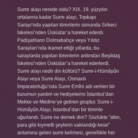
Surre alayı nerede oldu? XIX. 19. yüzyılın
ortalarına kadar Surre alayı, Topkapı
Sarayı’nda yapılan törenlerin sonunda Sirkeci
İskelesi’nden Üsküdar’a hareket ederdi.
Padişahların Dolmabahçe veya Yıldız
Sarayları’nda ikamet ettiği yıllarda, bu
saraylarda yapılan törenlerin ardından Beşiktaş
İskelesi’nden Üsküdar’a hareket ederlerdi.
Surre alayı nedir din kültürü? Surre-i-Hümâyûn
Alayı veya Surre Alayı, Osmanlı
İmparatorluğu’nda Surre Emîni adı verilen bir
kurumun yardım ve hediyelerini İstanbul’dan
Mekke ve Medine’ye getiren gruptur. Surre-i-
Hümâyûn Alayı, İstanbul’dan bir törenle
uğurlandı. Surre ne demek dini? Sözlükte “altın,
para gibi kıymetli şeylerin saklandığı kese”
anlamına gelen surre kelimesi, genellikle her