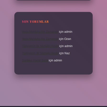
SON YORUMLAR
Veda Mektubu Ne Zamandır
için
admin
Veda Mektubu Ne Zamandır
için
Ozan
Türkiyenin Ilk Sözlüğü Nedir
için
admin
Türkiyenin Ilk Sözlüğü Nedir
için
Naz
Sardina Hangi Balık
için
admin