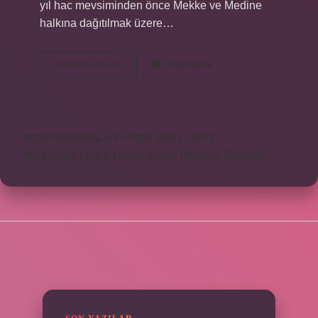
yıl hac mevsiminden önce Mekke ve Medine
halkına dağıtılmak üzere…
Surre
Devamını okuyun
Yorum Bırak
Alayi
Sergisi
Nerede
https://bebekkia.com
https://beis.com.tr
https://basi.com.tr
knight online
nttgame
Sitemap
SIDEBAR