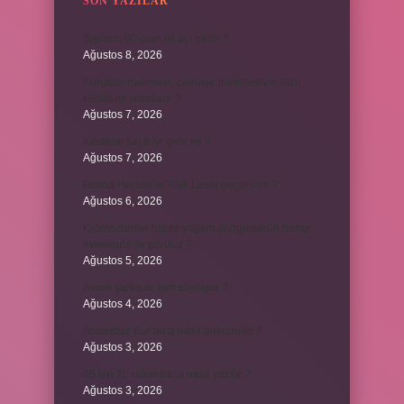
SON YAZILAR
Toplamı 90 olan iki açı nedir ?
Ağustos 8, 2026
Kurutma makinesi, çamaşır makinesiyle aynı
kiloda mı olmalıdır ?
Ağustos 7, 2026
Kestane saça iyi gelir mi ?
Ağustos 7, 2026
Bosna Hersek’te Türk Lirası geçerli mi ?
Ağustos 6, 2026
Kromozomlar hücre yaşam döngüsünün hangi
evresinde ilk görülür ?
Ağustos 5, 2026
Avare şarkısını kim söylüyor ?
Ağustos 4, 2026
Abdestsiz Kur’an’a nasıl dokunulur ?
Ağustos 3, 2026
45 bin TL rakamlarla nasıl yazılır ?
Ağustos 3, 2026