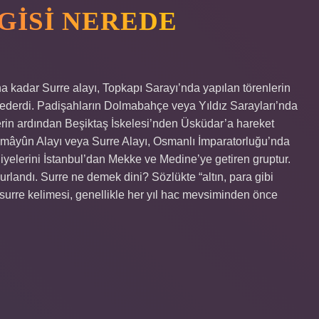
GISI NEREDE
na kadar Surre alayı, Topkapı Sarayı’nda yapılan törenlerin
ederdi. Padişahların Dolmabahçe veya Yıldız Sarayları’nda
nlerin ardından Beşiktaş İskelesi’nden Üsküdar’a hareket
-Hümâyûn Alayı veya Surre Alayı, Osmanlı İmparatorluğu’nda
iyelerini İstanbul’dan Mekke ve Medine’ye getiren gruptur.
urlandı. Surre ne demek dini? Sözlükte “altın, para gibi
 surre kelimesi, genellikle her yıl hac mevsiminden önce