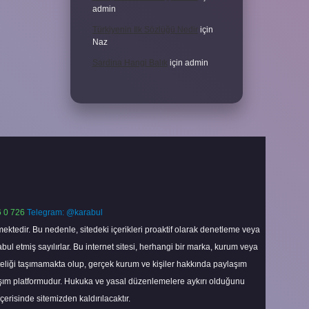
admin
Türkiyenin Ilk Sözlüğü Nedir
için
Naz
Sardina Hangi Balık
için
admin
 0 726
Telegram: @karabul
ektedir. Bu nedenle, sitedeki içerikleri proaktif olarak denetleme veya
 etmiş sayılırlar. Bu internet sitesi, herhangi bir marka, kurum veya
niteliği taşımamakta olup, gerçek kurum ve kişiler hakkında paylaşım
laşım platformudur. Hukuka ve yasal düzenlemelere aykırı olduğunu
içerisinde sitemizden kaldırılacaktır.