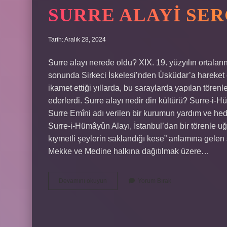
SURRE ALAYI SER
Tarih: Aralık 28, 2024
Surre alayı nerede oldu? XIX. 19. yüzyılın ortaları
sonunda Sirkeci İskelesi’nden Üsküdar’a hareket 
ikamet ettiği yıllarda, bu saraylarda yapılan töre
ederlerdi. Surre alayı nedir din kültürü? Surre-i
Surre Emîni adı verilen bir kurumun yardım ve hed
Surre-i-Hümâyûn Alayı, İstanbul’dan bir törenle uğ
kıymetli şeylerin saklandığı kese” anlamına gelen
Mekke ve Medine halkına dağıtılmak üzere…
Surre
Devamını okuyun
Yorum Bırak
Alayi
Sergisi
Nerede