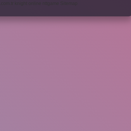
i.com.tr
knight online
nttgame
Sitemap