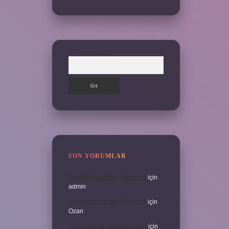
Arama
SON YORUMLAR
Veda Mektubu Ne Zamandır
için
admin
Veda Mektubu Ne Zamandır
için
Ozan
Türkiyenin Ilk Sözlüğü Nedir
için