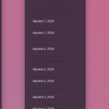
Kurutma makinesi, çamaşır
makinesiyle aynı kiloda mı
olmalıdır ?
Ağustos 7, 2026
Kestane saça iyi gelir mi ?
Ağustos 7, 2026
Bosna Hersek’te Türk Lirası
geçerli mi ?
Ağustos 6, 2026
Kromozomlar hücre yaşam
döngüsünün hangi evresinde ilk
görülür ?
Ağustos 5, 2026
Avare şarkısını kim söylüyor ?
Ağustos 4, 2026
Abdestsiz Kur’an’a nasıl
dokunulur ?
Ağustos 3, 2026
45 bin TL rakamlarla nasıl yazılır ?
Ağustos 3, 2026