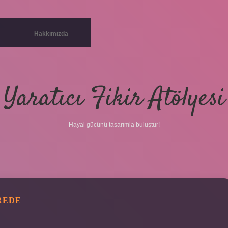
Hakkımızda
Yaratıcı Fikir Atölyesi
Hayal gücünü tasarımla buluştur!
REDE