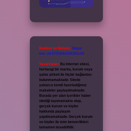
Reklam ve İletişim:
Skype:
live:.cid.575569c608265c69
Yasal Uyarı:
Bu internet sitesi,
herhangi bir marka, kurum veya
şahıs şirketi ile hiçbir bağlantısı
bulunmamaktadır. Sitede
yalnızca kendi hazırladığımız
makaleler paylaşılmaktadır.
Burada yer alan içerikler haber
niteliği taşımamakta olup,
gerçek kurum ve kişiler
hakkında paylaşım
yapılmamaktadır. Gerçek kurum
ve kişiler ile isim benzerlikleri
tamamen tesadüfidir.