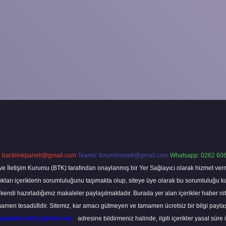
:
backlinkpaneli@gmail.com
Teams:
forumhizmeti@gmail.com
Whatsapp: 0262 606
ve İletişim Kurumu (BTK) tarafından onaylanmış bir Yer Sağlayıcı olarak hizmet verm
rı içeriklerin sorumluluğunu taşımakta olup, siteye üye olarak bu sorumluluğu kabul
a kendi hazırladığımız makaleler paylaşılmaktadır. Burada yer alan içerikler haber 
tamamen tesadüfidir. Sitemiz, kar amacı gütmeyen ve tamamen ücretsiz bir bilgi pay
nkpanelicomtr@gmail.com
adresine bildirmeniz halinde, ilgili içerikler yasal süre 