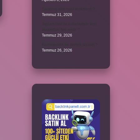
Sararmış altın nasıl temizlenir ?
Temmuz 31, 2026
Toplam limit ile kullanılabilir limit
arasındaki fark nedir ?
Temmuz 29, 2026
Kozmopolitik ne demek siyaset ?
Temmuz 26, 2026