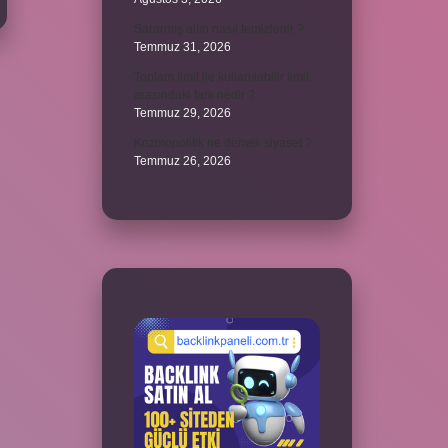
Sararmış altın nasıl temizlenir ?
Temmuz 31, 2026
Toplam limit ile kullanılabilir limit
arasındaki fark nedir ?
Temmuz 29, 2026
Kozmopolitik ne demek siyaset ?
Temmuz 26, 2026