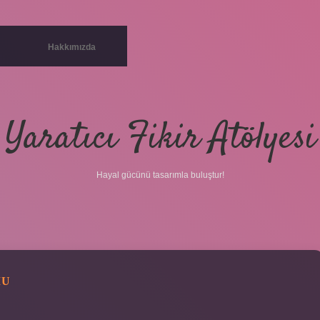
Hakkımızda
Yaratıcı Fikir Atölyesi
Hayal gücünü tasarımla buluştur!
MU