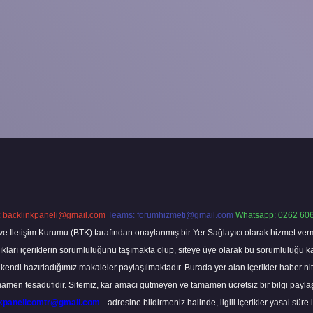
:
backlinkpaneli@gmail.com
Teams:
forumhizmeti@gmail.com
Whatsapp: 0262 606
ve İletişim Kurumu (BTK) tarafından onaylanmış bir Yer Sağlayıcı olarak hizmet verm
rı içeriklerin sorumluluğunu taşımakta olup, siteye üye olarak bu sorumluluğu kabul
a kendi hazırladığımız makaleler paylaşılmaktadır. Burada yer alan içerikler haber 
tamamen tesadüfidir. Sitemiz, kar amacı gütmeyen ve tamamen ücretsiz bir bilgi pay
nkpanelicomtr@gmail.com
adresine bildirmeniz halinde, ilgili içerikler yasal süre 