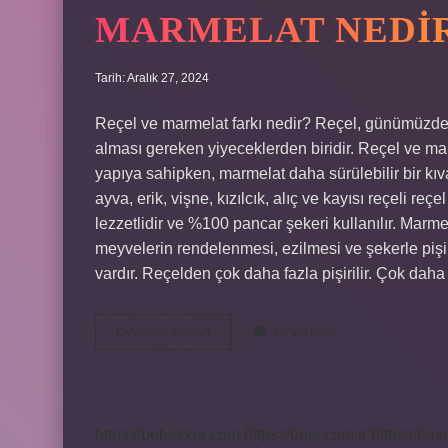
MARMELAT NEDIR
Tarih: Aralık 27, 2024
Reçel ve marmelat farkı nedir? Reçel, günümüzde k
alması gereken yiyeceklerden biridir. Reçel ve mar
yapıya sahipken, marmelat daha sürülebilir bir k
ayva, erik, vişne, kızılcık, alıç ve kayısı reçeli re
lezzetlidir ve %100 pancar şekeri kullanılır. Marm
meyvelerin rendelenmesi, ezilmesi ve şekerle pişir
vardır. Reçelden çok daha fazla pişirilir. Çok dah
Marmelat
Devamını okuyun
Yorum Bırak
Nedir
Nasıl
Yapılır
https://bebekkia.com
https://beis.com.tr
https://bas