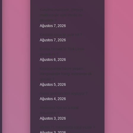
Kurutma makinesi, çamaşır
makinesiyle aynı kiloda mı
olmalıdır ?
Ağustos 7, 2026
Kestane saça iyi gelir mi ?
Ağustos 7, 2026
Bosna Hersek’te Türk Lirası
geçerli mi ?
Ağustos 6, 2026
Kromozomlar hücre yaşam
döngüsünün hangi evresinde ilk
görülür ?
Ağustos 5, 2026
Avare şarkısını kim söylüyor ?
Ağustos 4, 2026
Abdestsiz Kur’an’a nasıl
dokunulur ?
Ağustos 3, 2026
45 bin TL rakamlarla nasıl yazılır ?
Ağustos 3, 2026