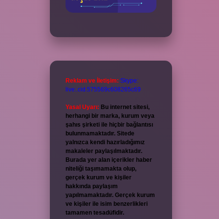
Reklam ve İletişim:
Skype:
live:.cid.575569c608265c69
Yasal Uyarı:
Bu internet sitesi,
herhangi bir marka, kurum veya
şahıs şirketi ile hiçbir bağlantısı
bulunmamaktadır. Sitede
yalnızca kendi hazırladığımız
makaleler paylaşılmaktadır.
Burada yer alan içerikler haber
niteliği taşımamakta olup,
gerçek kurum ve kişiler
hakkında paylaşım
yapılmamaktadır. Gerçek kurum
ve kişiler ile isim benzerlikleri
tamamen tesadüfidir.