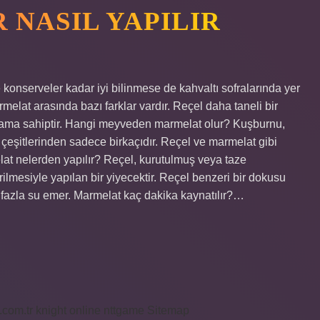
 NASIL YAPILIR
onserveler kadar iyi bilinmese de kahvaltı sofralarında yer
melat arasında bazı farklar vardır. Reçel daha taneli bir
ıvama sahiptir. Hangi meyveden marmelat olur? Kuşburnu,
çel çeşitlerinden sadece birkaçıdır. Reçel ve marmelat gibi
elat nelerden yapılır? Reçel, kurutulmuş veya taze
ilmesiyle yapılan bir yiyecektir. Reçel benzeri bir dokusu
a fazla su emer. Marmelat kaç dakika kaynatılır?…
i.com.tr
knight online
nttgame
Sitemap