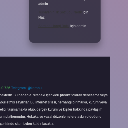
admin
Türkiyenin Ilk Sözlüğü Nedir
için
Naz
Sardina Hangi Balık
için
admin
 0 726
Telegram: @karabul
ektedir. Bu nedenle, sitedeki içerikleri proaktif olarak denetleme veya
 etmiş sayılırlar. Bu internet sitesi, herhangi bir marka, kurum veya
niteliği taşımamakta olup, gerçek kurum ve kişiler hakkında paylaşım
laşım platformudur. Hukuka ve yasal düzenlemelere aykırı olduğunu
içerisinde sitemizden kaldırılacaktır.