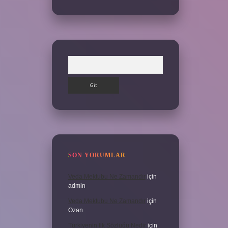
Arama
SON YORUMLAR
Veda Mektubu Ne Zamandır
için
admin
Veda Mektubu Ne Zamandır
için
Ozan
Türkiyenin Ilk Sözlüğü Nedir
için