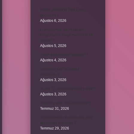
Bosna Hersek’te Türk Lirası
geçerli mi ?
Ağustos 6, 2026
Kromozomlar hücre yaşam
döngüsünün hangi evresinde ilk
görülür ?
Ağustos 5, 2026
Avare şarkısını kim söylüyor ?
Ağustos 4, 2026
Abdestsiz Kur’an’a nasıl
dokunulur ?
Ağustos 3, 2026
45 bin TL rakamlarla nasıl yazılır ?
Ağustos 3, 2026
Sararmış altın nasıl temizlenir ?
Temmuz 31, 2026
Toplam limit ile kullanılabilir limit
arasındaki fark nedir ?
Temmuz 29, 2026