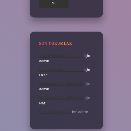
SON YORUMLAR
Veda Mektubu Ne Zamandır
için
admin
Veda Mektubu Ne Zamandır
için
Ozan
Türkiyenin Ilk Sözlüğü Nedir
için
admin
Türkiyenin Ilk Sözlüğü Nedir
için
Naz
Sardina Hangi Balık
için
admin