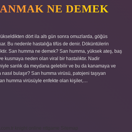
ANMAK NE DEMEK
seldikten dört ila altı gün sonra omuzlarda, göğüs
ar. Bu nedenle hastalığa tifüs de denir. Döküntülerin
itiktir. Sarı humma ne demek? Sarı humma, yüksek ateş, baş
ve kusmaya neden olan viral bir hastalıktır. Nadir
iyle sarılık da meydana gelebilir ve bu da kanamaya ve
 nasıl bulaşır? Sarı humma virüsü, patojeni taşıyan
. Sarı humma virüsüyle enfekte olan kişiler,…
i.com.tr
knight online
nttgame
Sitemap