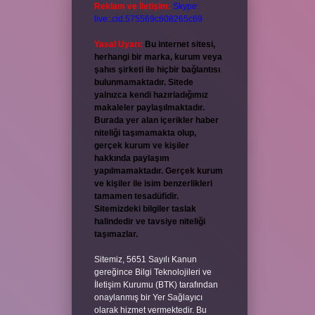
Reklam ve İletişim:
Skype:
live:.cid.575569c608265c69
Yasal Uyarı:
Bu internet sitesi,
herhangi bir marka, kurum veya
şahıs şirketi ile hiçbir bağlantısı
bulunmamaktadır. Sitede
yalnızca kendi hazırladığımız
makaleler paylaşılmaktadır.
Burada yer alan içerikler haber
niteliği taşımamakta olup,
gerçek kurum ve kişiler
hakkında paylaşım
yapılmamaktadır. Gerçek kurum
ve kişiler ile isim benzerlikleri
tamamen tesadüfidir.
Sitemizdeki bilgiler taslak
halindedir ve tavsiye niteliği
taşımazlar.
Sitemiz, 5651 Sayılı Kanun
gereğince Bilgi Teknolojileri ve
İletişim Kurumu (BTK) tarafından
onaylanmış bir Yer Sağlayıcı
olarak hizmet vermektedir. Bu