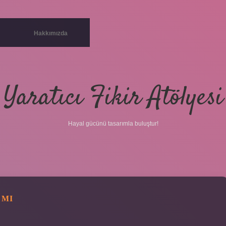
Hakkımızda
Yaratıcı Fikir Atölyesi
Hayal gücünü tasarımla buluştur!
 MI