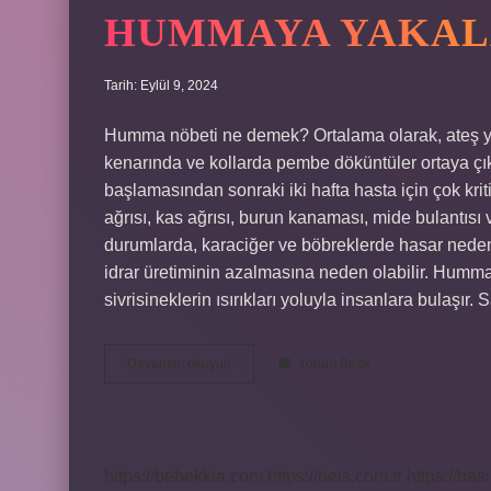
HUMMAYA YAKAL
Tarih: Eylül 9, 2024
Humma nöbeti ne demek? Ortalama olarak, ateş yük
kenarında ve kollarda pembe döküntüler ortaya çık
başlamasından sonraki iki hafta hasta için çok kr
ağrısı, kas ağrısı, burun kanaması, mide bulantısı 
durumlarda, karaciğer ve böbreklerde hasar neden
idrar üretiminin azalmasına neden olabilir. Humma
sivrisineklerin ısırıkları yoluyla insanlara bulaşır
Hummaya
Devamını okuyun
Yorum Bırak
Yakalanmak
Ne
Demek
https://bebekkia.com
https://beis.com.tr
https://bas