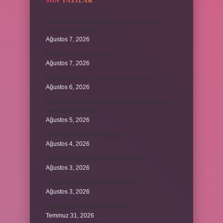
SON YAZILAR
Kurutma makinesi, çamaşır makinesiyle aynı
kiloda mı olmalıdır ?
Ağustos 7, 2026
Kestane saça iyi gelir mi ?
Ağustos 7, 2026
Bosna Hersek’te Türk Lirası geçerli mi ?
Ağustos 6, 2026
Kromozomlar hücre yaşam döngüsünün hangi
evresinde ilk görülür ?
Ağustos 5, 2026
Avare şarkısını kim söylüyor ?
Ağustos 4, 2026
Abdestsiz Kur’an’a nasıl dokunulur ?
Ağustos 3, 2026
45 bin TL rakamlarla nasıl yazılır ?
Ağustos 3, 2026
Sararmış altın nasıl temizlenir ?
Temmuz 31, 2026