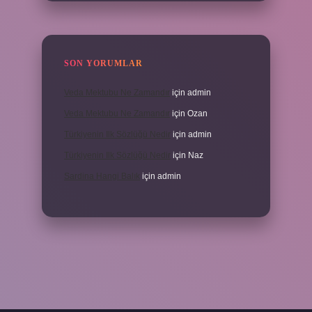
SON YORUMLAR
Veda Mektubu Ne Zamandır
için
admin
Veda Mektubu Ne Zamandır
için
Ozan
Türkiyenin Ilk Sözlüğü Nedir
için
admin
Türkiyenin Ilk Sözlüğü Nedir
için
Naz
Sardina Hangi Balık
için
admin