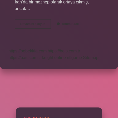
İran’da bir mezhep olarak ortaya çıkmış,
ancak…
Safeviler
Devamını okuyun
Yorum Bırak
Kimin
Soyundan
https://bebekkia.com
https://beis.com.tr
https://basi.com.tr
knight online
nttgame
Sitemap
SIDEBAR