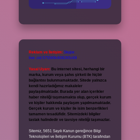
Reklam ve İletişim:
Skype:
live:.cid.575569c608265c69
Yasal Uyarı:
Bu internet sitesi, herhangi bir
marka, kurum veya şahıs şirketi ile hiçbir
bağlantısı bulunmamaktadır. Sitede yalnızca
kendi hazırladığımız makaleler
paylaşılmaktadır. Burada yer alan içerikler
haber niteliği taşımamakta olup, gerçek kurum
ve kişiler hakkında paylaşım yapılmamaktadır.
Gerçek kurum ve kişiler ile isim benzerlikleri
tamamen tesadüfidir. Sitemizdeki bilgiler
taslak halindedir ve tavsiye niteliği taşımazlar.
Sitemiz, 5651 Sayılı Kanun gereğince Bilgi
Teknolojileri ve İletişim Kurumu (BTK) tarafından