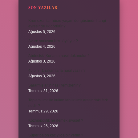
SON YAZILAR
Kromozomlar hücre yaşam döngüsünün hangi
evresinde ilk görülür ?
Ağustos 5, 2026
Avare şarkısını kim söylüyor ?
Ağustos 4, 2026
Abdestsiz Kur’an’a nasıl dokunulur ?
Ağustos 3, 2026
45 bin TL rakamlarla nasıl yazılır ?
Ağustos 3, 2026
Sararmış altın nasıl temizlenir ?
Temmuz 31, 2026
Toplam limit ile kullanılabilir limit arasındaki fark
nedir ?
Temmuz 29, 2026
Kozmopolitik ne demek siyaset ?
Temmuz 26, 2026
Süper balon kaç yılda bir verilir ?