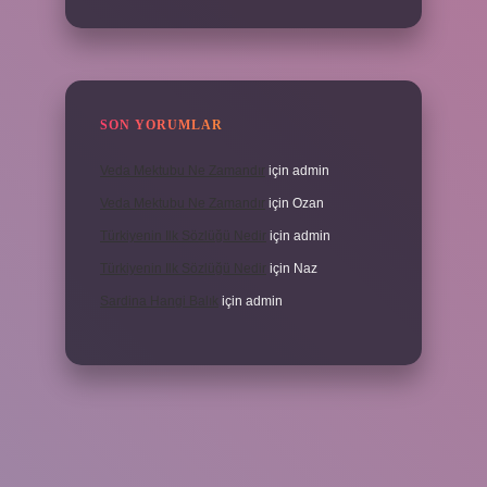
SON YORUMLAR
Veda Mektubu Ne Zamandır
için
admin
Veda Mektubu Ne Zamandır
için
Ozan
Türkiyenin Ilk Sözlüğü Nedir
için
admin
Türkiyenin Ilk Sözlüğü Nedir
için
Naz
Sardina Hangi Balık
için
admin