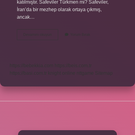
katılmıştır. Safeviler Türkmen mi? Safeviler,
İran’da bir mezhep olarak ortaya çıkmış,
ancak…
Safeviler
Devamını okuyun
Yorum Bırak
Kimin
Soyundan
https://bebekkia.com
https://beis.com.tr
https://basi.com.tr
knight online
nttgame
Sitemap
SIDEBAR