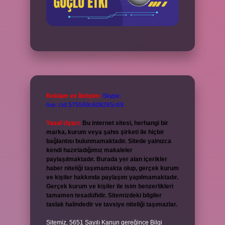
Reklam ve İletişim:
Skype:
live:.cid.575569c608265c69
Yasal Uyarı:
Bu internet sitesi, herhangi bir
marka, kurum veya şahıs şirketi ile hiçbir
bağlantısı bulunmamaktadır. Sitede yalnızca
kendi hazırladığımız makaleler
paylaşılmaktadır. Burada yer alan içerikler
haber niteliği taşımamakta olup, gerçek kurum
ve kişiler hakkında paylaşım yapılmamaktadır.
Gerçek kurum ve kişiler ile isim benzerlikleri
tamamen tesadüfidir. Sitemizdeki bilgiler
taslak halindedir ve tavsiye niteliği taşımazlar.
Sitemiz, 5651 Sayılı Kanun gereğince Bilgi