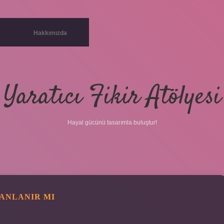
Hakkımızda
Yaratıcı Fikir Atölyesi
Hayal gücünü tasarımla buluştur!
ANLANIR MI