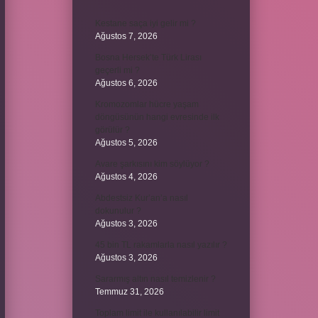
Kestane saça iyi gelir mi ?
Ağustos 7, 2026
Bosna Hersek’te Türk Lirası
geçerli mi ?
Ağustos 6, 2026
Kromozomlar hücre yaşam
döngüsünün hangi evresinde ilk
görülür ?
Ağustos 5, 2026
Avare şarkısını kim söylüyor ?
Ağustos 4, 2026
Abdestsiz Kur’an’a nasıl
dokunulur ?
Ağustos 3, 2026
45 bin TL rakamlarla nasıl yazılır ?
Ağustos 3, 2026
Sararmış altın nasıl temizlenir ?
Temmuz 31, 2026
Toplam limit ile kullanılabilir limit