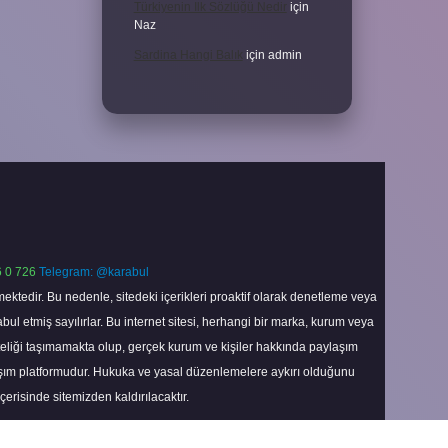
Türkiyenin Ilk Sözlüğü Nedir
için
Naz
Sardina Hangi Balık
için
admin
 0 726
Telegram: @karabul
ektedir. Bu nedenle, sitedeki içerikleri proaktif olarak denetleme veya
 etmiş sayılırlar. Bu internet sitesi, herhangi bir marka, kurum veya
niteliği taşımamakta olup, gerçek kurum ve kişiler hakkında paylaşım
laşım platformudur. Hukuka ve yasal düzenlemelere aykırı olduğunu
içerisinde sitemizden kaldırılacaktır.
Scroll