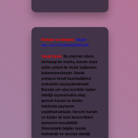
Reklam ve İletişim:
Skype:
live:.cid.575569c608265c69
Yasal Uyarı:
Bu internet sitesi,
herhangi bir marka, kurum veya
şahıs şirketi ile hiçbir bağlantısı
bulunmamaktadır. Sitede
yalnızca kendi hazırladığımız
makaleler paylaşılmaktadır.
Burada yer alan içerikler haber
niteliği taşımamakta olup,
gerçek kurum ve kişiler
hakkında paylaşım
yapılmamaktadır. Gerçek kurum
ve kişiler ile isim benzerlikleri
tamamen tesadüfidir.
Sitemizdeki bilgiler taslak
halindedir ve tavsiye niteliği