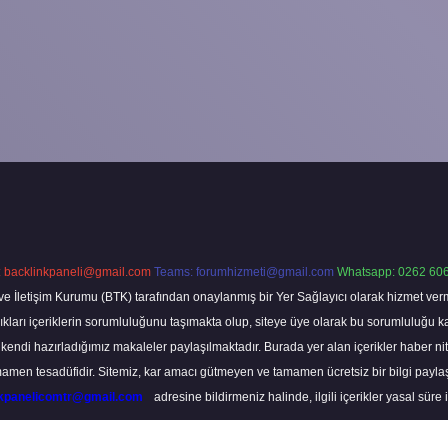
:
backlinkpaneli@gmail.com
Teams:
forumhizmeti@gmail.com
Whatsapp: 0262 606
ve İletişim Kurumu (BTK) tarafından onaylanmış bir Yer Sağlayıcı olarak hizmet verm
rı içeriklerin sorumluluğunu taşımakta olup, siteye üye olarak bu sorumluluğu kabul
a kendi hazırladığımız makaleler paylaşılmaktadır. Burada yer alan içerikler haber 
tamamen tesadüfidir. Sitemiz, kar amacı gütmeyen ve tamamen ücretsiz bir bilgi pay
nkpanelicomtr@gmail.com
adresine bildirmeniz halinde, ilgili içerikler yasal süre 