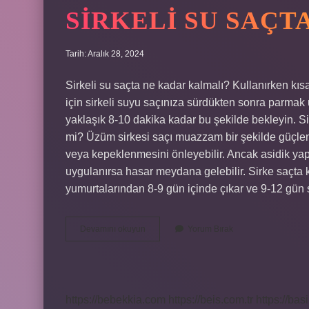
SIRKELI SU SAÇT
Tarih: Aralık 28, 2024
Sirkeli su saçta ne kadar kalmalı? Kullanırken kı
için sirkeli suyu saçınıza sürdükten sonra parmak 
yaklaşık 8-10 dakika kadar bu şekilde bekleyin. Si
mi? Üzüm sirkesi saçı muazzam bir şekilde güçlend
veya kepeklenmesini önleyebilir. Ancak asidik ya
uygulanırsa hasar meydana gelebilir. Sirke saçta k
yumurtalarından 8-9 gün içinde çıkar ve 9-12 gü
Sirkeli
Devamını okuyun
Yorum Bırak
Su
Saçta
Kalırsa
Ne
Olur
https://bebekkia.com
https://beis.com.tr
https://bas