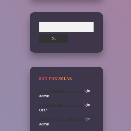
Arama
SON YORUMLAR
Veda Mektubu Ne Zamandır
için
admin
Veda Mektubu Ne Zamandır
için
Ozan
Türkiyenin Ilk Sözlüğü Nedir
için
admin