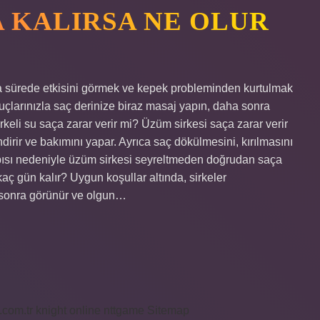
A KALIRSA NE OLUR
sa sürede etkisini görmek ve kepek probleminden kurtulmak
uçlarınızla saç derinize biraz masaj yapın, daha sonra
rkeli su saça zarar verir mi? Üzüm sirkesi saça zarar verir
irir ve bakımını yapar. Ayrıca saç dökülmesini, kırılmasını
pısı nedeniyle üzüm sirkesi seyreltmeden doğrudan saça
aç gün kalır? Uygun koşullar altında, sirkeler
n sonra görünür ve olgun…
i.com.tr
knight online
nttgame
Sitemap