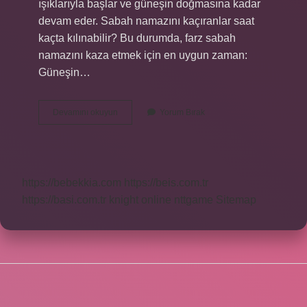
ışıklarıyla başlar ve güneşin doğmasına kadar
devam eder. Sabah namazını kaçıranlar saat
kaçta kılınabilir? Bu durumda, farz sabah
namazını kaza etmek için en uygun zaman:
Güneşin…
Camilerde
Devamını okuyun
Yorum Bırak
Sabah
Namazına
Saat
Kaçta
Duruluyor
https://bebekkia.com
https://beis.com.tr
https://basi.com.tr
knight online
nttgame
Sitemap