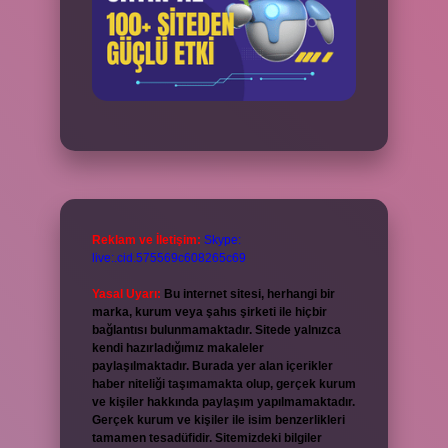
Reklam ve İletişim:
Skype:
live:.cid.575569c608265c69
Yasal Uyarı:
Bu internet sitesi, herhangi bir
marka, kurum veya şahıs şirketi ile hiçbir
bağlantısı bulunmamaktadır. Sitede yalnızca
kendi hazırladığımız makaleler
paylaşılmaktadır. Burada yer alan içerikler
haber niteliği taşımamakta olup, gerçek kurum
ve kişiler hakkında paylaşım yapılmamaktadır.
Gerçek kurum ve kişiler ile isim benzerlikleri
tamamen tesadüfidir. Sitemizdeki bilgiler