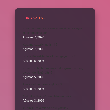
SIDEBAR
SON YAZILAR
Kurutma makinesi, çamaşır makinesiyle aynı
kiloda mı olmalıdır ?
Ağustos 7, 2026
Kestane saça iyi gelir mi ?
Ağustos 7, 2026
Bosna Hersek’te Türk Lirası geçerli mi ?
Ağustos 6, 2026
Kromozomlar hücre yaşam döngüsünün hangi
evresinde ilk görülür ?
Ağustos 5, 2026
Avare şarkısını kim söylüyor ?
Ağustos 4, 2026
Abdestsiz Kur’an’a nasıl dokunulur ?
Ağustos 3, 2026
45 bin TL rakamlarla nasıl yazılır ?