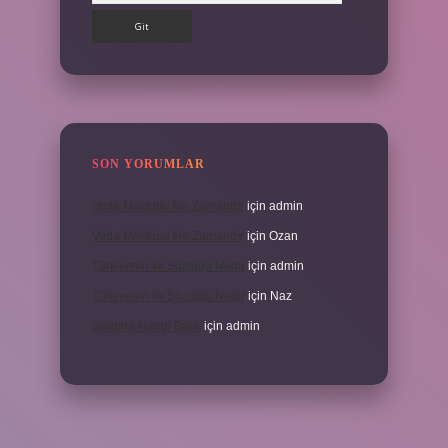
SON YORUMLAR
Veda Mektubu Ne Zamandır
için
admin
Veda Mektubu Ne Zamandır
için
Ozan
Türkiyenin Ilk Sözlüğü Nedir
için
admin
Türkiyenin Ilk Sözlüğü Nedir
için
Naz
Sardina Hangi Balık
için
admin