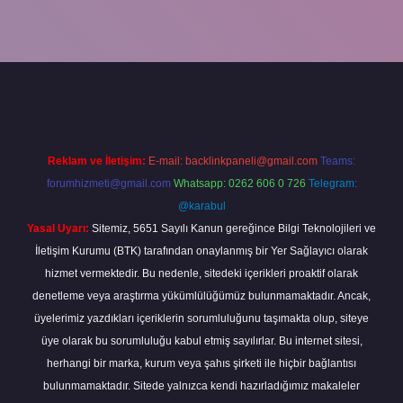
randoperabet
Reklam ve İletişim:
E-mail:
backlinkpaneli@gmail.com
Teams:
forumhizmeti@gmail.com
Whatsapp: 0262 606 0 726
Telegram:
@karabul
Yasal Uyarı:
Sitemiz, 5651 Sayılı Kanun gereğince Bilgi Teknolojileri ve
İletişim Kurumu (BTK) tarafından onaylanmış bir Yer Sağlayıcı olarak
hizmet vermektedir. Bu nedenle, sitedeki içerikleri proaktif olarak
denetleme veya araştırma yükümlülüğümüz bulunmamaktadır. Ancak,
üyelerimiz yazdıkları içeriklerin sorumluluğunu taşımakta olup, siteye
üye olarak bu sorumluluğu kabul etmiş sayılırlar. Bu internet sitesi,
herhangi bir marka, kurum veya şahıs şirketi ile hiçbir bağlantısı
bulunmamaktadır. Sitede yalnızca kendi hazırladığımız makaleler