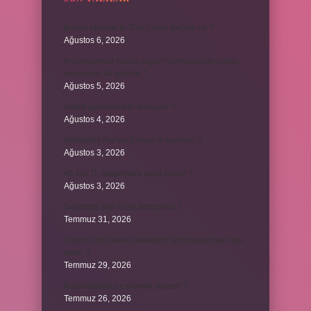
Bosna Hersek’te Türk Lirası geçerli mi ?
Ağustos 6, 2026
Kromozomlar hücre yaşam döngüsünün hangi
evresinde ilk görülür ?
Ağustos 5, 2026
Avare şarkısını kim söylüyor ?
Ağustos 4, 2026
Abdestsiz Kur’an’a nasıl dokunulur ?
Ağustos 3, 2026
45 bin TL rakamlarla nasıl yazılır ?
Ağustos 3, 2026
Sararmış altın nasıl temizlenir ?
Temmuz 31, 2026
Toplam limit ile kullanılabilir limit arasındaki fark
nedir ?
Temmuz 29, 2026
Kozmopolitik ne demek siyaset ?
Temmuz 26, 2026