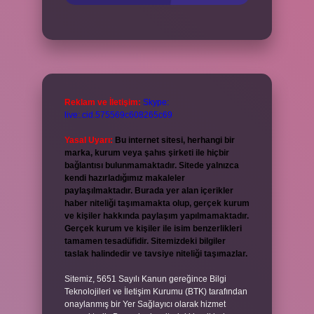
Reklam ve İletişim:
Skype:
live:.cid.575569c608265c69
Yasal Uyarı:
Bu internet sitesi, herhangi bir
marka, kurum veya şahıs şirketi ile hiçbir
bağlantısı bulunmamaktadır. Sitede yalnızca
kendi hazırladığımız makaleler
paylaşılmaktadır. Burada yer alan içerikler
haber niteliği taşımamakta olup, gerçek kurum
ve kişiler hakkında paylaşım yapılmamaktadır.
Gerçek kurum ve kişiler ile isim benzerlikleri
tamamen tesadüfidir. Sitemizdeki bilgiler
taslak halindedir ve tavsiye niteliği taşımazlar.
Sitemiz, 5651 Sayılı Kanun gereğince Bilgi
Teknolojileri ve İletişim Kurumu (BTK) tarafından
onaylanmış bir Yer Sağlayıcı olarak hizmet