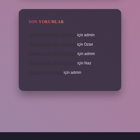
SON YORUMLAR
Veda Mektubu Ne Zamandır
için
admin
Veda Mektubu Ne Zamandır
için
Ozan
Türkiyenin Ilk Sözlüğü Nedir
için
admin
Türkiyenin Ilk Sözlüğü Nedir
için
Naz
Sardina Hangi Balık
için
admin
randoperabet