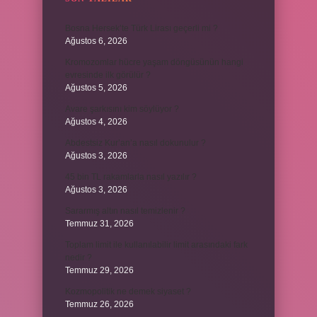
Bosna Hersek’te Türk Lirası geçerli mi ?
Ağustos 6, 2026
Kromozomlar hücre yaşam döngüsünün hangi
evresinde ilk görülür ?
Ağustos 5, 2026
Avare şarkısını kim söylüyor ?
Ağustos 4, 2026
Abdestsiz Kur’an’a nasıl dokunulur ?
Ağustos 3, 2026
45 bin TL rakamlarla nasıl yazılır ?
Ağustos 3, 2026
Sararmış altın nasıl temizlenir ?
Temmuz 31, 2026
Toplam limit ile kullanılabilir limit arasındaki fark
nedir ?
Temmuz 29, 2026
Kozmopolitik ne demek siyaset ?
Temmuz 26, 2026