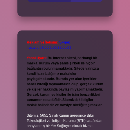
Reklam ve İletişim:
Skype:
live:.cid.575569c608265c69
Yasal Uyarı:
Bu internet sitesi, herhangi bir
marka, kurum veya şahıs şirketi ile hiçbir
bağlantısı bulunmamaktadır. Sitede yalnızca
kendi hazırladığımız makaleler
paylaşılmaktadır. Burada yer alan içerikler
haber niteliği taşımamakta olup, gerçek kurum
ve kişiler hakkında paylaşım yapılmamaktadır.
Gerçek kurum ve kişiler ile isim benzerlikleri
tamamen tesadüfidir. Sitemizdeki bilgiler
taslak halindedir ve tavsiye niteliği taşımazlar.
Sitemiz, 5651 Sayılı Kanun gereğince Bilgi
Teknolojileri ve İletişim Kurumu (BTK) tarafından
onaylanmış bir Yer Sağlayıcı olarak hizmet