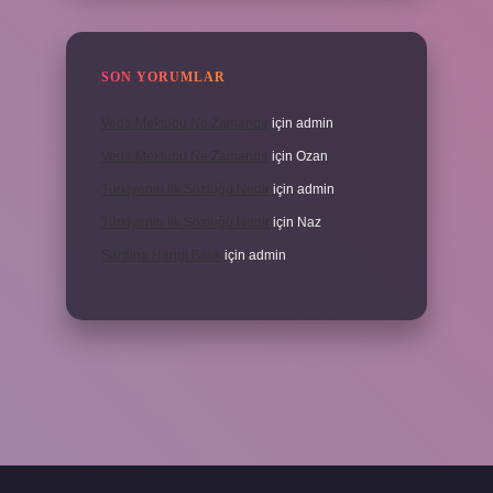
SON YORUMLAR
Veda Mektubu Ne Zamandır
için
admin
Veda Mektubu Ne Zamandır
için
Ozan
Türkiyenin Ilk Sözlüğü Nedir
için
admin
Türkiyenin Ilk Sözlüğü Nedir
için
Naz
Sardina Hangi Balık
için
admin
ndoperabet