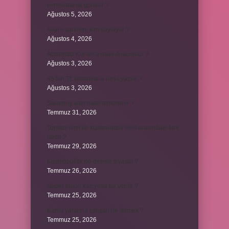
evresinde ilk görülür ?
Ağustos 5, 2026
Avare şarkısını kim söylüyor ?
Ağustos 4, 2026
Abdestsiz Kur’an’a nasıl dokunulur ?
Ağustos 3, 2026
45 bin TL rakamlarla nasıl yazılır ?
Ağustos 3, 2026
Sararmış altın nasıl temizlenir ?
Temmuz 31, 2026
Toplam limit ile kullanılabilir limit arasındaki fark
nedir ?
Temmuz 29, 2026
Kozmopolitik ne demek siyaset ?
Temmuz 26, 2026
Süper balon kaç yılda bir verilir ?
Temmuz 25, 2026
Kamu yararına çalışan ne demek ?
Temmuz 25, 2026