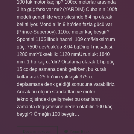
100 luk motor kaç hp? 100cc motorlar arasında
3 hp güç farkı var mı? (YARDIM) Cuba’nın 100ft
modeli genellikle web sitesinde 6.4 hp olarak
belirtiliyor. Mondial’in 9 hp’den fazla gücü var
(Prince-Superboy). 110cc motor kaç beygir?
Spontini 110Silindir hacmi: 109 cm³Maksimum
güç: 7500 dev/dak’da 8,04 bgDingil mesafesi:
1280 mmYükseklik: 1120 mmUzunluk: 1840
mm. 1 hp kaç cc’dir? Ortalama olarak 1 hp güç
15 cc deplasmana denk gelirken, bu kuralı
kullanarak 25 hp’nin yaklaşık 375 cc
deplasmana denk geldiği sonucuna varabiliriz.
Ancak bu ölçüm standartları ve motor
teknolojisindeki gelişmeler bu oranların
zamanla değişmesine neden olabilir. 100 kaç
beygir? Örneğin 100 beygir…
100
Devamını okuyun
Yorum Bırak