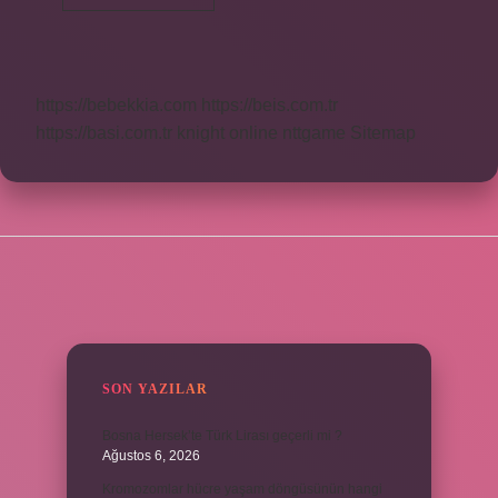
Lük
Motor
Kaç
Hp
Dir
https://bebekkia.com
https://beis.com.tr
https://basi.com.tr
knight online
nttgame
Sitemap
SIDEBAR
SON YAZILAR
Bosna Hersek’te Türk Lirası geçerli mi ?
Ağustos 6, 2026
Kromozomlar hücre yaşam döngüsünün hangi