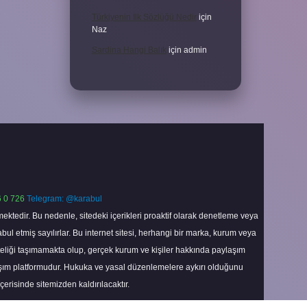
Türkiyenin Ilk Sözlüğü Nedir
için
Naz
Sardina Hangi Balık
için
admin
 0 726
Telegram: @karabul
ektedir. Bu nedenle, sitedeki içerikleri proaktif olarak denetleme veya
 etmiş sayılırlar. Bu internet sitesi, herhangi bir marka, kurum veya
niteliği taşımamakta olup, gerçek kurum ve kişiler hakkında paylaşım
laşım platformudur. Hukuka ve yasal düzenlemelere aykırı olduğunu
içerisinde sitemizden kaldırılacaktır.