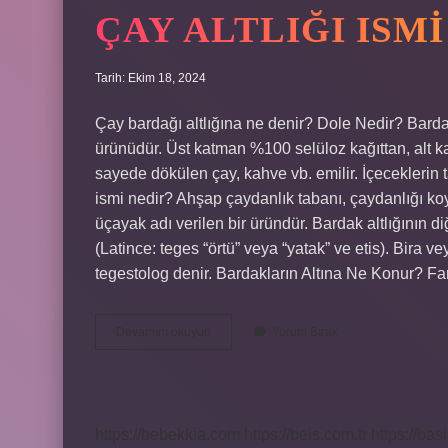
ÇAY ALTLIĞI ISMI
Tarih: Ekim 18, 2024
Çay bardağı altlığına ne denir? Dole Nedir? Bardakl
ürünüdür. Üst katman %100 selüloz kağıttan, alt k
sayede dökülen çay, kahve vb. emilir. İçeceklerin
ismi nedir? Ahşap çaydanlık tabanı, çaydanlığı ko
üçayak adı verilen bir üründür. Bardak altlığının di
(Latince: teges “örtü” veya “yatak” ve etis). Bira 
tegestolog denir. Bardakların Altına Ne Konur? 
Çay
Devamını okuyun
Yorum Bırak
Altlığı
Ismi
Nedir
https://bebekkia.com
https://beis.com.tr
https://bas