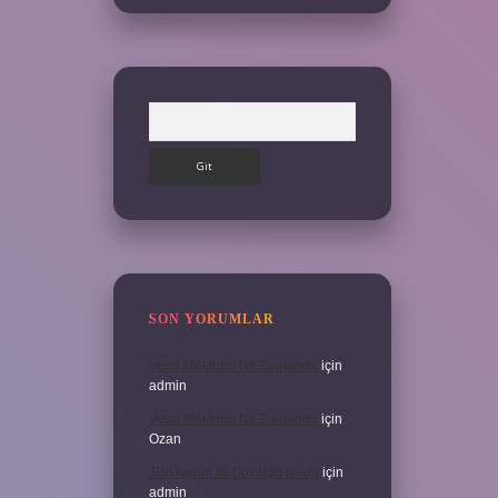
Arama
SON YORUMLAR
Veda Mektubu Ne Zamandır
için
admin
Veda Mektubu Ne Zamandır
için
Ozan
Türkiyenin Ilk Sözlüğü Nedir
için
admin