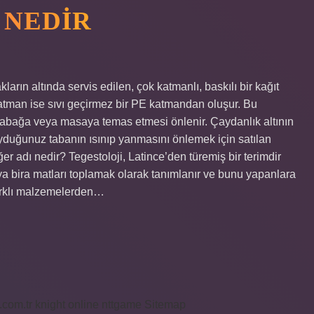
 NEDIR
arın altında servis edilen, çok katmanlı, baskılı bir kağıt
atman ise sıvı geçirmez bir PE katmandan oluşur. Bu
 tabağa veya masaya temas etmesi önlenir. Çaydanlık altının
yduğunuz tabanın ısınıp yanmasını önlemek için satılan
ğer adı nedir? Tegestoloji, Latince’den türemiş bir terimdir
veya bira matları toplamak olarak tanımlanır ve bunu yapanlara
Farklı malzemelerden…
i.com.tr
knight online
nttgame
Sitemap