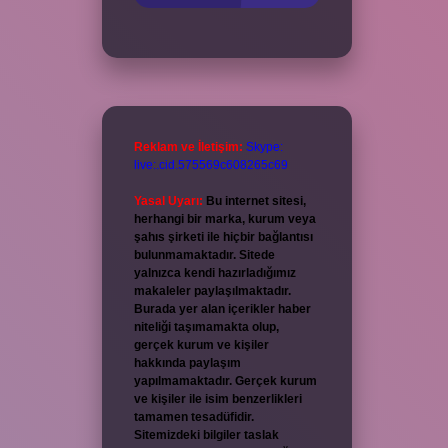
Reklam ve İletişim:
Skype:
live:.cid.575569c608265c69
Yasal Uyarı:
Bu internet sitesi,
herhangi bir marka, kurum veya
şahıs şirketi ile hiçbir bağlantısı
bulunmamaktadır. Sitede
yalnızca kendi hazırladığımız
makaleler paylaşılmaktadır.
Burada yer alan içerikler haber
niteliği taşımamakta olup,
gerçek kurum ve kişiler
hakkında paylaşım
yapılmamaktadır. Gerçek kurum
ve kişiler ile isim benzerlikleri
tamamen tesadüfidir.
Sitemizdeki bilgiler taslak