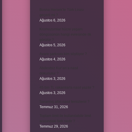
Bosna Hersek’te Türk Lirası
geçerli mi ?
Ağustos 6, 2026
Kromozomlar hücre yaşam
döngüsünün hangi evresinde ilk
görülür ?
Ağustos 5, 2026
Avare şarkısını kim söylüyor ?
Ağustos 4, 2026
Abdestsiz Kur’an’a nasıl
dokunulur ?
Ağustos 3, 2026
45 bin TL rakamlarla nasıl yazılır ?
Ağustos 3, 2026
Sararmış altın nasıl temizlenir ?
Temmuz 31, 2026
Toplam limit ile kullanılabilir limit
arasındaki fark nedir ?
Temmuz 29, 2026