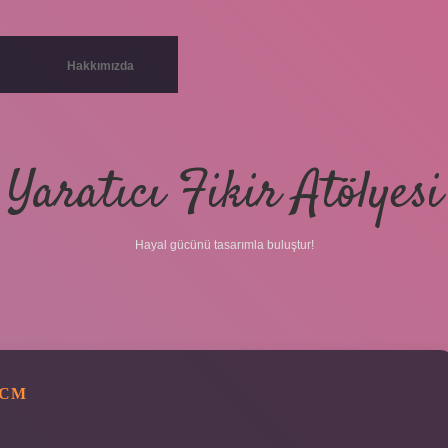
Hakkımızda
Yaratıcı Fikir Atölyesi
Hayal gücünü tasarımla buluştur!
 CM