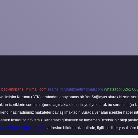
:
backlinkpaneli@gmail.com
Teams:
forumhizmeti@gmail.com
Whatsapp: 0262 606
ve İletişim Kurumu (BTK) tarafından onaylanmış bir Yer Sağlayıcı olarak hizmet verm
rı içeriklerin sorumluluğunu taşımakta olup, siteye üye olarak bu sorumluluğu kabul
a kendi hazırladığımız makaleler paylaşılmaktadır. Burada yer alan içerikler haber 
tamamen tesadüfidir. Sitemiz, kar amacı gütmeyen ve tamamen ücretsiz bir bilgi pay
nkpanelicomtr@gmail.com
adresine bildirmeniz halinde, ilgili içerikler yasal süre 