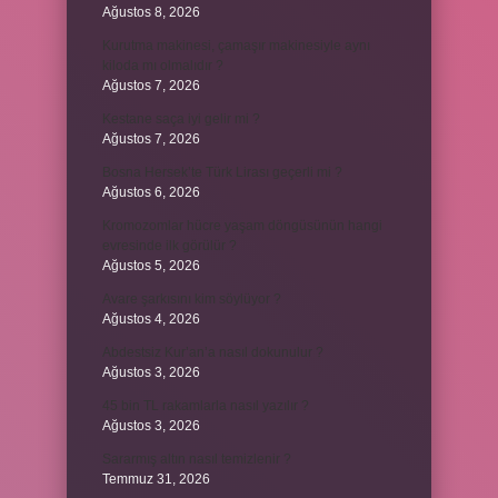
Ağustos 8, 2026
Kurutma makinesi, çamaşır makinesiyle aynı
kiloda mı olmalıdır ?
Ağustos 7, 2026
Kestane saça iyi gelir mi ?
Ağustos 7, 2026
Bosna Hersek’te Türk Lirası geçerli mi ?
Ağustos 6, 2026
Kromozomlar hücre yaşam döngüsünün hangi
evresinde ilk görülür ?
Ağustos 5, 2026
Avare şarkısını kim söylüyor ?
Ağustos 4, 2026
Abdestsiz Kur’an’a nasıl dokunulur ?
Ağustos 3, 2026
45 bin TL rakamlarla nasıl yazılır ?
Ağustos 3, 2026
Sararmış altın nasıl temizlenir ?
Temmuz 31, 2026