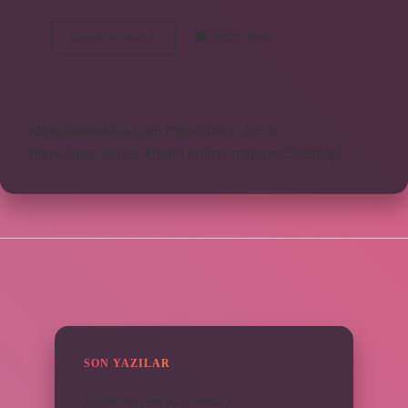
Psiko
Devamını okuyun
Yorum Bırak
Anlamı
Ne
https://bebekkia.com
https://beis.com.tr
https://basi.com.tr
knight online
nttgame
Sitemap
SIDEBAR
SON YAZILAR
Toplamı 90 olan iki açı nedir ?