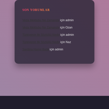
SON YORUMLAR
Veda Mektubu Ne Zamandır
için
admin
Veda Mektubu Ne Zamandır
için
Ozan
Türkiyenin Ilk Sözlüğü Nedir
için
admin
Türkiyenin Ilk Sözlüğü Nedir
için
Naz
Sardina Hangi Balık
için
admin
randoperabet