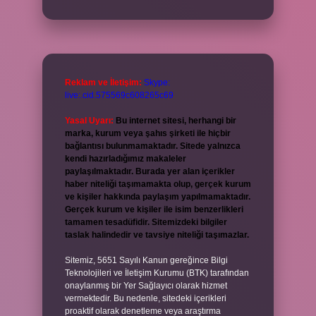
Reklam ve İletişim:
Skype:
live:.cid.575569c608265c69
Yasal Uyarı:
Bu internet sitesi, herhangi bir
marka, kurum veya şahıs şirketi ile hiçbir
bağlantısı bulunmamaktadır. Sitede yalnızca
kendi hazırladığımız makaleler
paylaşılmaktadır. Burada yer alan içerikler
haber niteliği taşımamakta olup, gerçek kurum
ve kişiler hakkında paylaşım yapılmamaktadır.
Gerçek kurum ve kişiler ile isim benzerlikleri
tamamen tesadüfidir. Sitemizdeki bilgiler
taslak halindedir ve tavsiye niteliği taşımazlar.
Sitemiz, 5651 Sayılı Kanun gereğince Bilgi
Teknolojileri ve İletişim Kurumu (BTK) tarafından
onaylanmış bir Yer Sağlayıcı olarak hizmet
vermektedir. Bu nedenle, sitedeki içerikleri
proaktif olarak denetleme veya araştırma