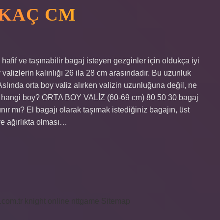
 KAÇ CM
hafif ve taşınabilir bagaj isteyen gezginler için oldukça iyi
valizlerin kalınlığı 26 ila 28 cm arasındadır. Bu uzunluk
 Aslında orta boy valiz alırken valizin uzunluğuna değil, ne
aliz hangi boy? ORTA BOY VALİZ (60-69 cm) 80 50 30 bagaj
ır mı? El bagajı olarak taşımak istediğiniz bagajın, üst
ve ağırlıkta olması…
i.com.tr
knight online
nttgame
Sitemap