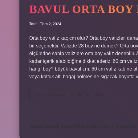
BAVUL ORTA BOY
Tarih: Ekim 2, 2024
Orta boy valiz kaç cm olur? Orta boy valizler, daha 
bir seçenektir. Valizde 28 boy ne demek? Orta boy 
ölçülerine sahip valizlere orta boy valiz denebilir.
kadar içerik alabildiğine dikkat ederiz. 60 cm v
hangi boy? büyük bavul cm. 60 cm valiz kabine alın
veya koltuk altı bagaj bölmesine sığacak boyutta 
Bavul
Devamını okuyun
Yorum Bırak
Orta
Boy
Kaç
Cm
https://bebekkia.com
https://beis.com.tr
https://bas