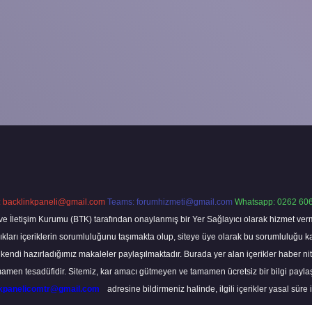
:
backlinkpaneli@gmail.com
Teams:
forumhizmeti@gmail.com
Whatsapp: 0262 606
ve İletişim Kurumu (BTK) tarafından onaylanmış bir Yer Sağlayıcı olarak hizmet verm
rı içeriklerin sorumluluğunu taşımakta olup, siteye üye olarak bu sorumluluğu kabul
a kendi hazırladığımız makaleler paylaşılmaktadır. Burada yer alan içerikler haber 
tamamen tesadüfidir. Sitemiz, kar amacı gütmeyen ve tamamen ücretsiz bir bilgi pay
nkpanelicomtr@gmail.com
adresine bildirmeniz halinde, ilgili içerikler yasal süre 