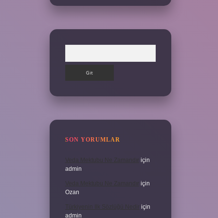
Arama
SON YORUMLAR
Veda Mektubu Ne Zamandır
için
admin
Veda Mektubu Ne Zamandır
için
Ozan
Türkiyenin Ilk Sözlüğü Nedir
için
admin