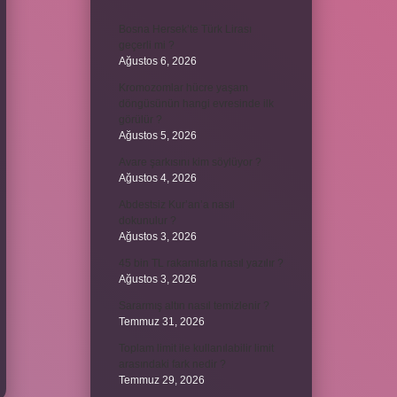
Bosna Hersek’te Türk Lirası
geçerli mi ?
Ağustos 6, 2026
Kromozomlar hücre yaşam
döngüsünün hangi evresinde ilk
görülür ?
Ağustos 5, 2026
Avare şarkısını kim söylüyor ?
Ağustos 4, 2026
Abdestsiz Kur’an’a nasıl
dokunulur ?
Ağustos 3, 2026
45 bin TL rakamlarla nasıl yazılır ?
Ağustos 3, 2026
Sararmış altın nasıl temizlenir ?
Temmuz 31, 2026
Toplam limit ile kullanılabilir limit
arasındaki fark nedir ?
Temmuz 29, 2026