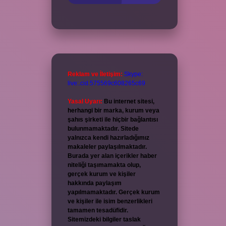
Reklam ve İletişim:
Skype:
live:.cid.575569c608265c69
Yasal Uyarı:
Bu internet sitesi,
herhangi bir marka, kurum veya
şahıs şirketi ile hiçbir bağlantısı
bulunmamaktadır. Sitede
yalnızca kendi hazırladığımız
makaleler paylaşılmaktadır.
Burada yer alan içerikler haber
niteliği taşımamakta olup,
gerçek kurum ve kişiler
hakkında paylaşım
yapılmamaktadır. Gerçek kurum
ve kişiler ile isim benzerlikleri
tamamen tesadüfidir.
Sitemizdeki bilgiler taslak