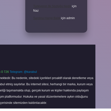
Türkiyenin Ilk Sözlüğü Nedir
için
Naz
Sardina Hangi Balık
için
admin
 0 726
Telegram: @karabul
ektedir. Bu nedenle, sitedeki içerikleri proaktif olarak denetleme veya
 etmiş sayılırlar. Bu internet sitesi, herhangi bir marka, kurum veya
niteliği taşımamakta olup, gerçek kurum ve kişiler hakkında paylaşım
laşım platformudur. Hukuka ve yasal düzenlemelere aykırı olduğunu
içerisinde sitemizden kaldırılacaktır.