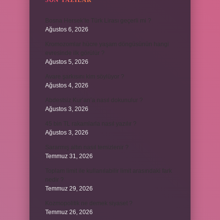
SON YAZILAR
Bosna Hersek’te Türk Lirası geçerli mi ?
Ağustos 6, 2026
Kromozomlar hücre yaşam döngüsünün hangi
evresinde ilk görülür ?
Ağustos 5, 2026
Avare şarkısını kim söylüyor ?
Ağustos 4, 2026
Abdestsiz Kur’an’a nasıl dokunulur ?
Ağustos 3, 2026
45 bin TL rakamlarla nasıl yazılır ?
Ağustos 3, 2026
Sararmış altın nasıl temizlenir ?
Temmuz 31, 2026
Toplam limit ile kullanılabilir limit arasındaki fark
nedir ?
Temmuz 29, 2026
Kozmopolitik ne demek siyaset ?
Temmuz 26, 2026