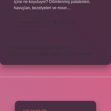
içine ne koyuluyor? Dilimlenmiş patatesleri,
havuçları, bezelyeleri ve mısırı…
Rus
Devamını okuyun
Yorum Bırak
Salatasına
Havuç
Haşlanır
Mı
https://bebekkia.com
https://beis.com.tr
https://basi.com.tr
knight online
nttgame
Sitemap
SIDEBAR