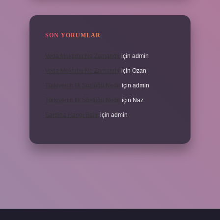
SON YORUMLAR
Veda Mektubu Ne Zamandır
için
admin
Veda Mektubu Ne Zamandır
için
Ozan
Türkiyenin Ilk Sözlüğü Nedir
için
admin
Türkiyenin Ilk Sözlüğü Nedir
için
Naz
Sardina Hangi Balık
için
admin
grandoperabet