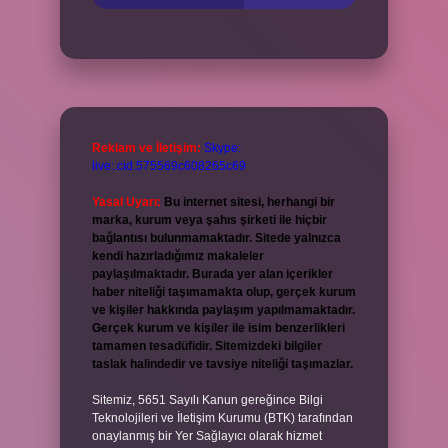
Reklam ve İletişim:
Skype:
live:.cid.575569c608265c69
Yasal Uyarı:
Bu internet sitesi, herhangi bir
marka, kurum veya şahıs şirketi ile hiçbir
bağlantısı bulunmamaktadır. Sitede yalnızca
kendi hazırladığımız makaleler
paylaşılmaktadır. Burada yer alan içerikler
haber niteliği taşımamakta olup, gerçek kurum
ve kişiler hakkında paylaşım yapılmamaktadır.
Gerçek kurum ve kişiler ile isim benzerlikleri
tamamen tesadüfidir. Sitemizdeki bilgiler
taslak halindedir ve tavsiye niteliği taşımazlar.
Sitemiz, 5651 Sayılı Kanun gereğince Bilgi
Teknolojileri ve İletişim Kurumu (BTK) tarafından
onaylanmış bir Yer Sağlayıcı olarak hizmet