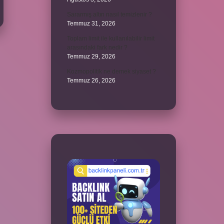
Sararmış altın nasıl temizlenir ?
Temmuz 31, 2026
Toplam limit ile kullanılabilir limit
arasındaki fark nedir ?
Temmuz 29, 2026
Kozmopolitik ne demek siyaset ?
Temmuz 26, 2026