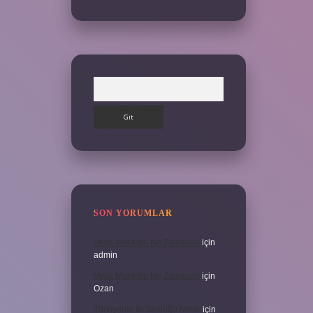
Arama
SON YORUMLAR
Veda Mektubu Ne Zamandır
için
admin
Veda Mektubu Ne Zamandır
için
Ozan
Türkiyenin Ilk Sözlüğü Nedir
için