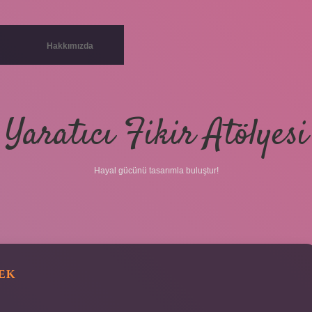
Hakkımızda
Yaratıcı Fikir Atölyesi
Hayal gücünü tasarımla buluştur!
EK