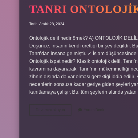
TANRI ONTOLOJI
Tarih: Aralık 28, 2024
Ontolojik delil nedir örnek? A) ONTOLOJİK 
Düşünce, insanın kendi ürettiği bir şey değildir
Tanrı’dan insana gelmiştir. ✓ İslam düşüncesinde m
Ontolojik ispat nedir? Klasik ontolojik delil, Tanrı’n
kavramına dayanarak, Tanrı’nın mükemmelliği ned
zihnin dışında da var olması gerektiği iddia edilir.
nedenlerin sonsuza kadar geriye giden şeyleri yar
kanıtlamaya çalışır. Bu, tüm şeylerin altında yata
Tanrı
Devamını okuyun
Yorum Bırak
Ontolojik
Kanıt
Nedir