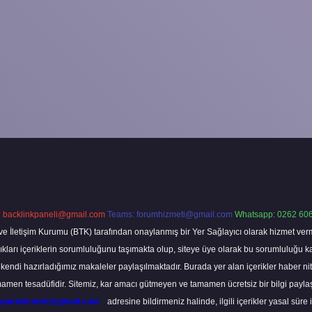
:
backlinkpaneli@gmail.com
Teams:
forumhizmeti@gmail.com
Whatsapp: 0262 606
ve İletişim Kurumu (BTK) tarafından onaylanmış bir Yer Sağlayıcı olarak hizmet verm
rı içeriklerin sorumluluğunu taşımakta olup, siteye üye olarak bu sorumluluğu kabul
a kendi hazırladığımız makaleler paylaşılmaktadır. Burada yer alan içerikler haber 
tamamen tesadüfidir. Sitemiz, kar amacı gütmeyen ve tamamen ücretsiz bir bilgi pay
nkpanelicomtr@gmail.com
adresine bildirmeniz halinde, ilgili içerikler yasal süre 