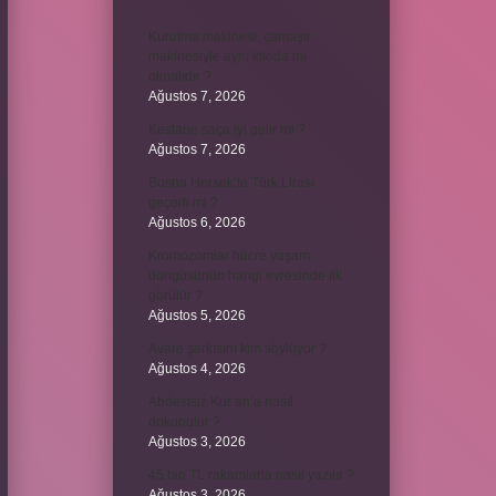
Kurutma makinesi, çamaşır
makinesiyle aynı kiloda mı
olmalıdır ?
Ağustos 7, 2026
Kestane saça iyi gelir mi ?
Ağustos 7, 2026
Bosna Hersek’te Türk Lirası
geçerli mi ?
Ağustos 6, 2026
Kromozomlar hücre yaşam
döngüsünün hangi evresinde ilk
görülür ?
Ağustos 5, 2026
Avare şarkısını kim söylüyor ?
Ağustos 4, 2026
Abdestsiz Kur’an’a nasıl
dokunulur ?
Ağustos 3, 2026
45 bin TL rakamlarla nasıl yazılır ?
Ağustos 3, 2026