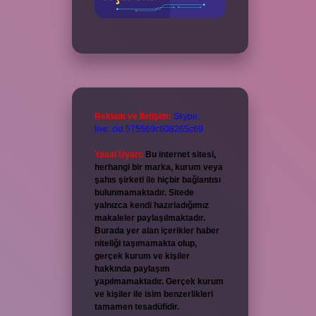
Reklam ve İletişim:
Skype:
live:.cid.575569c608265c69
Yasal Uyarı:
Bu internet sitesi,
herhangi bir marka, kurum veya
şahıs şirketi ile hiçbir bağlantısı
bulunmamaktadır. Sitede
yalnızca kendi hazırladığımız
makaleler paylaşılmaktadır.
Burada yer alan içerikler haber
niteliği taşımamakta olup,
gerçek kurum ve kişiler
hakkında paylaşım
yapılmamaktadır. Gerçek kurum
ve kişiler ile isim benzerlikleri
tamamen tesadüfidir.