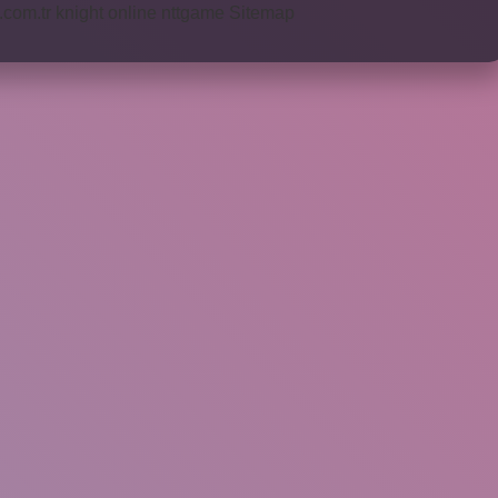
i.com.tr
knight online
nttgame
Sitemap