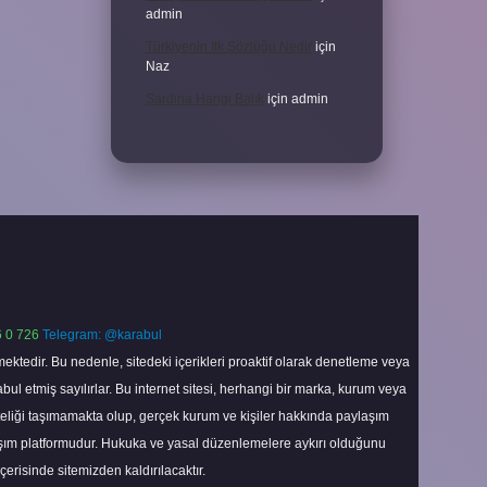
admin
Türkiyenin Ilk Sözlüğü Nedir
için
Naz
Sardina Hangi Balık
için
admin
 0 726
Telegram: @karabul
ektedir. Bu nedenle, sitedeki içerikleri proaktif olarak denetleme veya
 etmiş sayılırlar. Bu internet sitesi, herhangi bir marka, kurum veya
niteliği taşımamakta olup, gerçek kurum ve kişiler hakkında paylaşım
laşım platformudur. Hukuka ve yasal düzenlemelere aykırı olduğunu
içerisinde sitemizden kaldırılacaktır.