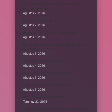
Kurutma makinesi, çamaşır makinesiyle aynı
kiloda mı olmalıdır ?
Ağustos 7, 2026
Kestane saça iyi gelir mi ?
Ağustos 7, 2026
Bosna Hersek’te Türk Lirası geçerli mi ?
Ağustos 6, 2026
Kromozomlar hücre yaşam döngüsünün hangi
evresinde ilk görülür ?
Ağustos 5, 2026
Avare şarkısını kim söylüyor ?
Ağustos 4, 2026
Abdestsiz Kur’an’a nasıl dokunulur ?
Ağustos 3, 2026
45 bin TL rakamlarla nasıl yazılır ?
Ağustos 3, 2026
Sararmış altın nasıl temizlenir ?
Temmuz 31, 2026
Toplam limit ile kullanılabilir limit arasındaki fark