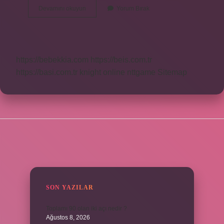
Nice
Devamını okuyun
Yorum Bırak
Hangi
Ülkeye
Ait
https://bebekkia.com
https://beis.com.tr
https://basi.com.tr
knight online
nttgame
Sitemap
SIDEBAR
SON YAZILAR
Toplamı 90 olan iki açı nedir ?
Ağustos 8, 2026