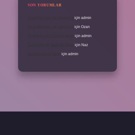
SON YORUMLAR
Veda Mektubu Ne Zamandır
için
admin
Veda Mektubu Ne Zamandır
için
Ozan
Türkiyenin Ilk Sözlüğü Nedir
için
admin
Türkiyenin Ilk Sözlüğü Nedir
için
Naz
Sardina Hangi Balık
için
admin
grandoperabet