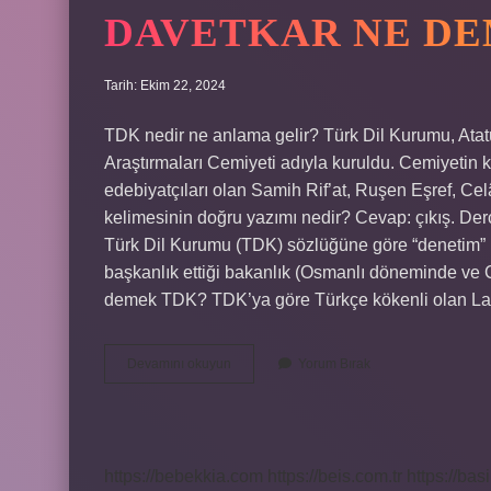
DAVETKAR NE D
Tarih: Ekim 22, 2024
TDK nedir ne anlama gelir? Türk Dil Kurumu, Ata
Araştırmaları Cemiyeti adıyla kuruldu. Cemiyetin k
edebiyatçıları olan Samih Rif’at, Ruşen Eşref, Ce
kelimesinin doğru yazımı nedir? Cevap: çıkış. D
Türk Dil Kurumu (TDK) sözlüğüne göre “denetim” k
başkanlık ettiği bakanlık (Osmanlı döneminde ve Cum
demek TDK? TDK’ya göre Türkçe kökenli olan Lav
Davetkar
Devamını okuyun
Yorum Bırak
Ne
Demek
Tdk
https://bebekkia.com
https://beis.com.tr
https://bas