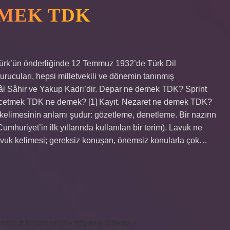
EMEK TDK
türk’ün önderliğinde 12 Temmuz 1932’de Türk Dil
urucuları, hepsi milletvekili ve dönemin tanınmış
lâl Sâhir ve Yakup Kadri’dir. Depar ne demek TDK? Sprint
ercetmek TDK ne demek? [1] Kayıt. Nezaret ne demek TDK?
elimesinin anlamı şudur: gözetleme, denetleme. Bir nazırın
huriyet’in ilk yıllarında kullanılan bir terim). Lavuk ne
uk kelimesi; gereksiz konuşan, önemsiz konularla çok…
i.com.tr
knight online
nttgame
Sitemap