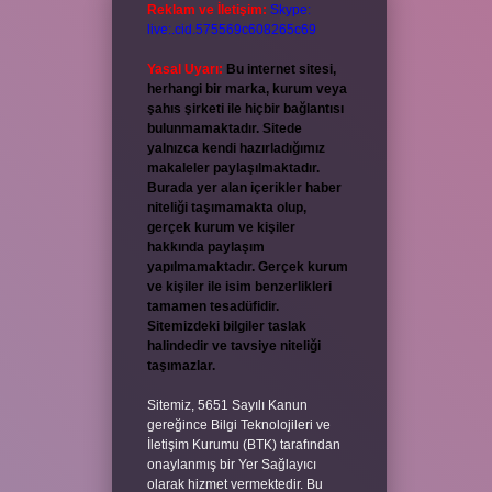
Reklam ve İletişim:
Skype:
live:.cid.575569c608265c69
Yasal Uyarı:
Bu internet sitesi,
herhangi bir marka, kurum veya
şahıs şirketi ile hiçbir bağlantısı
bulunmamaktadır. Sitede
yalnızca kendi hazırladığımız
makaleler paylaşılmaktadır.
Burada yer alan içerikler haber
niteliği taşımamakta olup,
gerçek kurum ve kişiler
hakkında paylaşım
yapılmamaktadır. Gerçek kurum
ve kişiler ile isim benzerlikleri
tamamen tesadüfidir.
Sitemizdeki bilgiler taslak
halindedir ve tavsiye niteliği
taşımazlar.
Sitemiz, 5651 Sayılı Kanun
gereğince Bilgi Teknolojileri ve
İletişim Kurumu (BTK) tarafından
onaylanmış bir Yer Sağlayıcı
olarak hizmet vermektedir. Bu