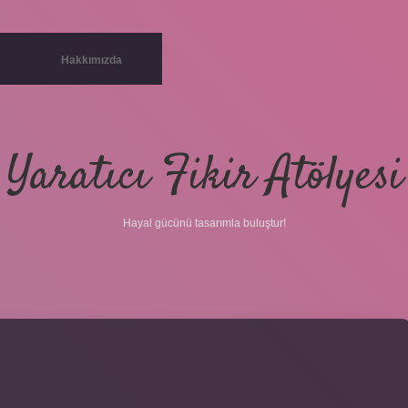
Hakkımızda
Yaratıcı Fikir Atölyesi
Hayal gücünü tasarımla buluştur!