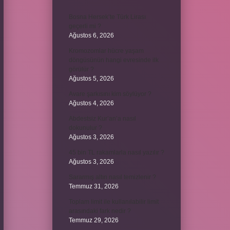
Bosna Hersek’te Türk Lirası
geçerli mi ?
Ağustos 6, 2026
Kromozomlar hücre yaşam
döngüsünün hangi evresinde ilk
görülür ?
Ağustos 5, 2026
Avare şarkısını kim söylüyor ?
Ağustos 4, 2026
Abdestsiz Kur’an’a nasıl
dokunulur ?
Ağustos 3, 2026
45 bin TL rakamlarla nasıl yazılır ?
Ağustos 3, 2026
Sararmış altın nasıl temizlenir ?
Temmuz 31, 2026
Toplam limit ile kullanılabilir limit
arasındaki fark nedir ?
Temmuz 29, 2026