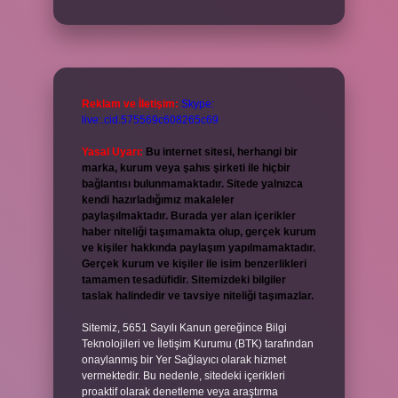
Reklam ve İletişim:
Skype:
live:.cid.575569c608265c69
Yasal Uyarı:
Bu internet sitesi, herhangi bir
marka, kurum veya şahıs şirketi ile hiçbir
bağlantısı bulunmamaktadır. Sitede yalnızca
kendi hazırladığımız makaleler
paylaşılmaktadır. Burada yer alan içerikler
haber niteliği taşımamakta olup, gerçek kurum
ve kişiler hakkında paylaşım yapılmamaktadır.
Gerçek kurum ve kişiler ile isim benzerlikleri
tamamen tesadüfidir. Sitemizdeki bilgiler
taslak halindedir ve tavsiye niteliği taşımazlar.
Sitemiz, 5651 Sayılı Kanun gereğince Bilgi
Teknolojileri ve İletişim Kurumu (BTK) tarafından
onaylanmış bir Yer Sağlayıcı olarak hizmet
vermektedir. Bu nedenle, sitedeki içerikleri
proaktif olarak denetleme veya araştırma