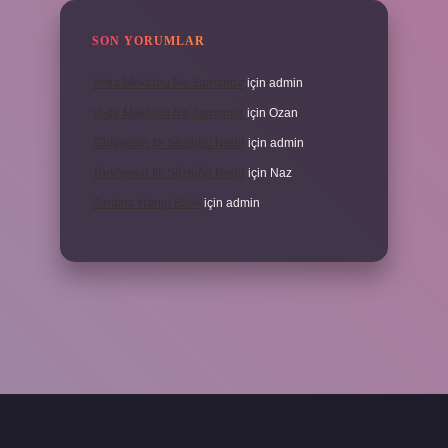
SON YORUMLAR
Veda Mektubu Ne Zamandır
için
admin
Veda Mektubu Ne Zamandır
için
Ozan
Türkiyenin Ilk Sözlüğü Nedir
için
admin
Türkiyenin Ilk Sözlüğü Nedir
için
Naz
Sardina Hangi Balık
için
admin
abet