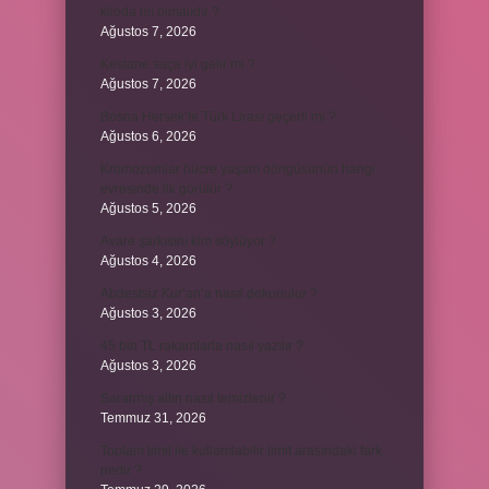
kiloda mı olmalıdır ?
Ağustos 7, 2026
Kestane saça iyi gelir mi ?
Ağustos 7, 2026
Bosna Hersek’te Türk Lirası geçerli mi ?
Ağustos 6, 2026
Kromozomlar hücre yaşam döngüsünün hangi
evresinde ilk görülür ?
Ağustos 5, 2026
Avare şarkısını kim söylüyor ?
Ağustos 4, 2026
Abdestsiz Kur’an’a nasıl dokunulur ?
Ağustos 3, 2026
45 bin TL rakamlarla nasıl yazılır ?
Ağustos 3, 2026
Sararmış altın nasıl temizlenir ?
Temmuz 31, 2026
Toplam limit ile kullanılabilir limit arasındaki fark
nedir ?