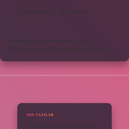
Münci
Devamını okuyun
Yorum Bırak
Kelimesinin
Anlamı
Nedir
https://bebekkia.com
https://beis.com.tr
https://basi.com.tr
knight online
nttgame
Sitemap
SIDEBAR
SON YAZILAR
Kurutma makinesi, çamaşır makinesiyle aynı