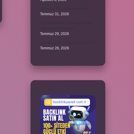
Sararmış altın nasıl temizlenir ?
Temmuz 31, 2026
Toplam limit ile kullanılabilir limit
arasındaki fark nedir ?
Temmuz 29, 2026
Kozmopolitik ne demek siyaset ?
Temmuz 26, 2026