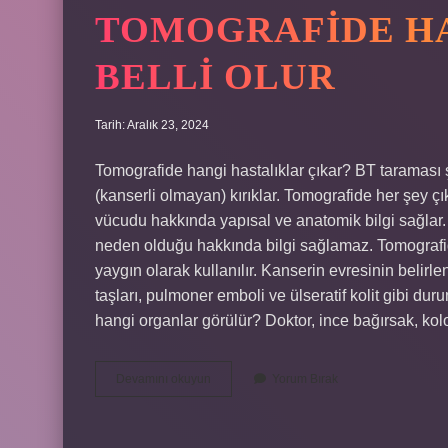
TOMOGRAFIDE H
BELLI OLUR
Tarih: Aralık 23, 2024
Tomografide hangi hastalıklar çıkar? BT taraması şun
(kanserli olmayan) kırıklar. Tomografide her şey ç
vücudu hakkında yapısal ve anatomik bilgi sağlar. O
neden olduğu hakkında bilgi sağlamaz. Tomografide
yaygın olarak kullanılır. Kanserin evresinin belirl
taşları, pulmoner emboli ve ülseratif kolit gibi dur
hangi organlar görülür? Doktor, ince bağırsak, ko
Tomografide
Devamını okuyun
Yorum Bırak
Hangi
Hastaliklar
Belli