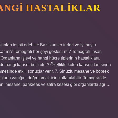
ANGI HASTALIKLAR
ları tespit edebilir: Bazı kanser türleri ve iyi huylu
ıkar mı? Tomografi her şeyi gösterir mi? Tomografi insan
rganların işlevi ve hangi hücre tiplerinin hastalıklara
 hangi kanser belli olur? Özellikle kolon kanseri tanısında
enmesinde etkili sonuçlar verir. 7. Sinüzit, mesane ve böbrek
umların varlığını doğrulamak için kullanılabilir. Tomografide
lon, mesane, pankreas ve safra kesesi gibi organlarda ağrı…