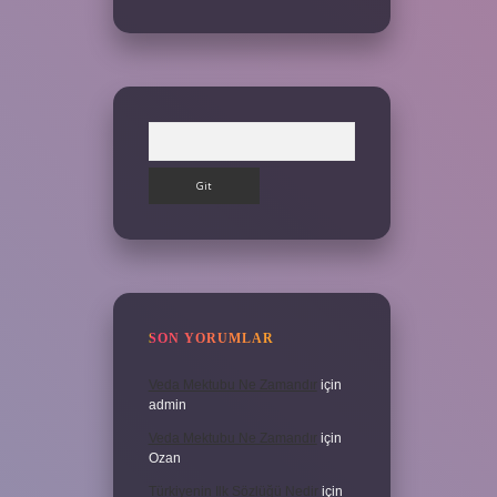
Arama
SON YORUMLAR
Veda Mektubu Ne Zamandır
için
admin
Veda Mektubu Ne Zamandır
için
Ozan
Türkiyenin Ilk Sözlüğü Nedir
için