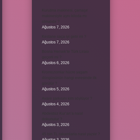
Kurutma makinesi, çamaşır
makinesiyle aynı kiloda mı
olmalıdır ?
Ağustos 7, 2026
Kestane saça iyi gelir mi ?
Ağustos 7, 2026
Bosna Hersek’te Türk Lirası
geçerli mi ?
Ağustos 6, 2026
Kromozomlar hücre yaşam
döngüsünün hangi evresinde ilk
görülür ?
Ağustos 5, 2026
Avare şarkısını kim söylüyor ?
Ağustos 4, 2026
Abdestsiz Kur’an’a nasıl
dokunulur ?
Ağustos 3, 2026
45 bin TL rakamlarla nasıl yazılır ?
Ağustos 3, 2026