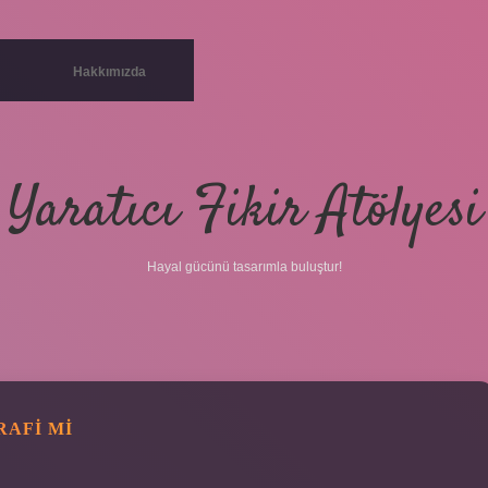
Hakkımızda
Yaratıcı Fikir Atölyesi
Hayal gücünü tasarımla buluştur!
RAFI MI