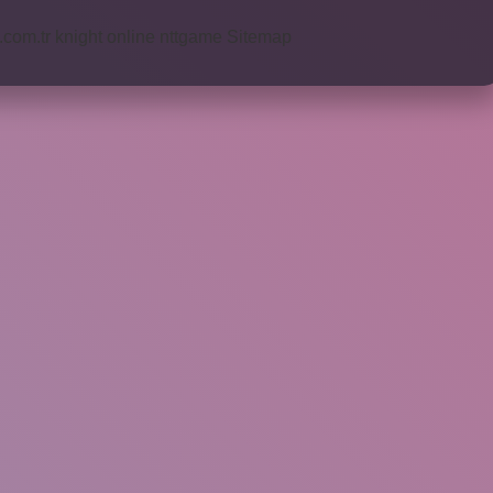
i.com.tr
knight online
nttgame
Sitemap