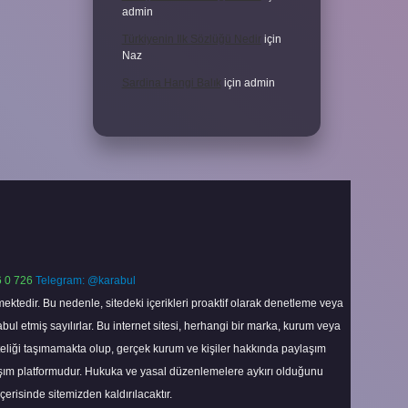
admin
Türkiyenin Ilk Sözlüğü Nedir
için
Naz
Sardina Hangi Balık
için
admin
 0 726
Telegram: @karabul
ektedir. Bu nedenle, sitedeki içerikleri proaktif olarak denetleme veya
 etmiş sayılırlar. Bu internet sitesi, herhangi bir marka, kurum veya
niteliği taşımamakta olup, gerçek kurum ve kişiler hakkında paylaşım
laşım platformudur. Hukuka ve yasal düzenlemelere aykırı olduğunu
içerisinde sitemizden kaldırılacaktır.