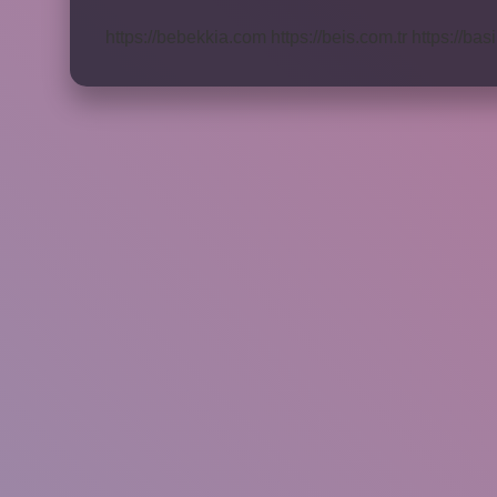
Olur
https://bebekkia.com
https://beis.com.tr
https://bas