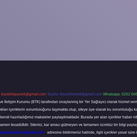
:
backlinkpaneli@gmail.com
Teams:
forumhizmeti@gmail.com
Whatsapp: 0262 606
ve İletişim Kurumu (BTK) tarafından onaylanmış bir Yer Sağlayıcı olarak hizmet verm
rı içeriklerin sorumluluğunu taşımakta olup, siteye üye olarak bu sorumluluğu kabul
a kendi hazırladığımız makaleler paylaşılmaktadır. Burada yer alan içerikler haber 
tamamen tesadüfidir. Sitemiz, kar amacı gütmeyen ve tamamen ücretsiz bir bilgi pay
nkpanelicomtr@gmail.com
adresine bildirmeniz halinde, ilgili içerikler yasal süre 