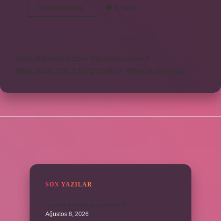
Mp4
Devamını okuyun
6 Yorum
Ne
Zaman
Çıktı
https://bebekkia.com
https://beis.com.tr
https://basi.com.tr
knight online
nttgame
Sitemap
SIDEBAR
SON YAZILAR
Toplamı 90 olan iki açı nedir ?
Ağustos 8, 2026