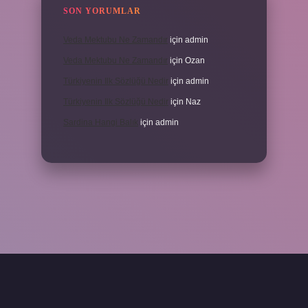
SON YORUMLAR
Veda Mektubu Ne Zamandır
için
admin
Veda Mektubu Ne Zamandır
için
Ozan
Türkiyenin Ilk Sözlüğü Nedir
için
admin
Türkiyenin Ilk Sözlüğü Nedir
için
Naz
Sardina Hangi Balık
için
admin
grandoperabet