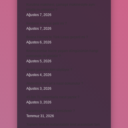
Kurutma makinesi, çamaşır makinesiyle aynı
kiloda mı olmalıdır ?
Ağustos 7, 2026
Kestane saça iyi gelir mi ?
Ağustos 7, 2026
Bosna Hersek’te Türk Lirası geçerli mi ?
Ağustos 6, 2026
Kromozomlar hücre yaşam döngüsünün hangi
evresinde ilk görülür ?
Ağustos 5, 2026
Avare şarkısını kim söylüyor ?
Ağustos 4, 2026
Abdestsiz Kur’an’a nasıl dokunulur ?
Ağustos 3, 2026
45 bin TL rakamlarla nasıl yazılır ?
Ağustos 3, 2026
Sararmış altın nasıl temizlenir ?
Temmuz 31, 2026
Toplam limit ile kullanılabilir limit arasındaki fark