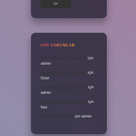
SON YORUMLAR
Veda Mektubu Ne Zamandır
için
admin
Veda Mektubu Ne Zamandır
için
Ozan
Türkiyenin Ilk Sözlüğü Nedir
için
admin
Türkiyenin Ilk Sözlüğü Nedir
için
Naz
Sardina Hangi Balık
için
admin