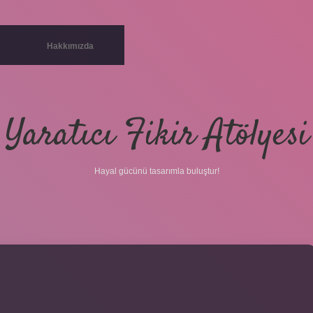
Hakkımızda
Yaratıcı Fikir Atölyesi
Hayal gücünü tasarımla buluştur!