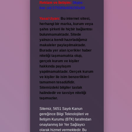
Reklam ve İletişim:
Skype:
live:.cid.575569c608265c69
Yasal Uyarı:
Bu internet sitesi,
herhangi bir marka, kurum veya
şahıs şirketi ile hiçbir bağlantısı
bulunmamaktadır. Sitede
yalnızca kendi hazırladığımız
makaleler paylaşılmaktadır.
Burada yer alan içerikler haber
niteliği taşımamakta olup,
gerçek kurum ve kişiler
hakkında paylaşım
yapılmamaktadır. Gerçek kurum
ve kişiler ile isim benzerlikleri
tamamen tesadüfidir.
Sitemizdeki bilgiler taslak
halindedir ve tavsiye niteliği
taşımazlar.
Sitemiz, 5651 Sayılı Kanun
gereğince Bilgi Teknolojileri ve
İletişim Kurumu (BTK) tarafından
onaylanmış bir Yer Sağlayıcı
olarak hizmet vermektedir. Bu