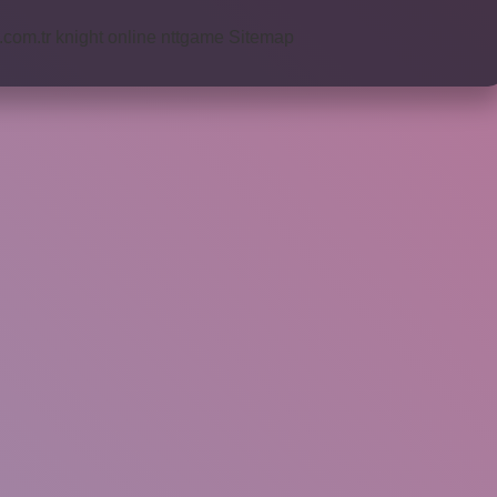
i.com.tr
knight online
nttgame
Sitemap