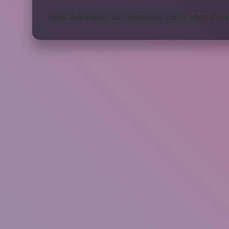
Unsur
Mu
https://bebekkia.com
https://beis.com.tr
https://bas