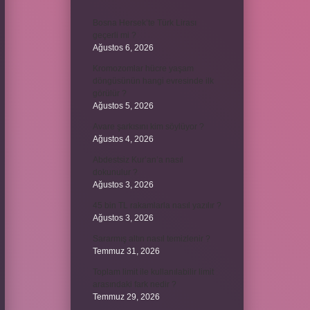
Bosna Hersek’te Türk Lirası
geçerli mi ?
Ağustos 6, 2026
Kromozomlar hücre yaşam
döngüsünün hangi evresinde ilk
görülür ?
Ağustos 5, 2026
Avare şarkısını kim söylüyor ?
Ağustos 4, 2026
Abdestsiz Kur’an’a nasıl
dokunulur ?
Ağustos 3, 2026
45 bin TL rakamlarla nasıl yazılır ?
Ağustos 3, 2026
Sararmış altın nasıl temizlenir ?
Temmuz 31, 2026
Toplam limit ile kullanılabilir limit
arasındaki fark nedir ?
Temmuz 29, 2026