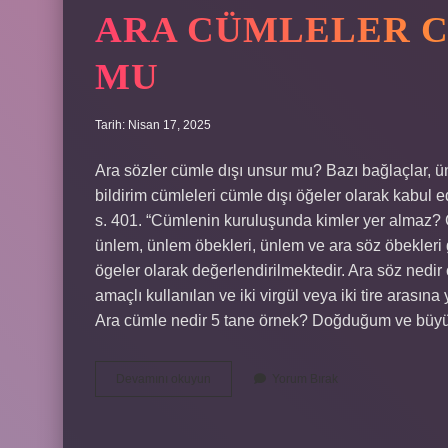
ARA CÜMLELER C
MU
Tarih: Nisan 17, 2025
Ara sözler cümle dışı unsur mu? Bazı bağlaçlar, ün
bildirim cümleleri cümle dışı öğeler olarak kabul e
s. 401. “Cümlenin kuruluşunda kimler yer almaz? 
ünlem, ünlem öbekleri, ünlem ve ara söz öbekleri 
ögeler olarak değerlendirilmektedir. Ara söz nedi
amaçlı kullanılan ve iki virgül veya iki tire arasın
Ara cümle nedir 5 tane örnek? Doğduğum ve büy
Ara
Devamını okuyun
Yorum Bırak
Cümleler
Cümle
Dışı