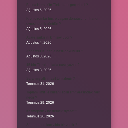
Bosna Hersek’te Türk Lirası geçerli mi ?
Ağustos 6, 2026
Kromozomlar hücre yaşam döngüsünün hangi
evresinde ilk görülür ?
Ağustos 5, 2026
Avare şarkısını kim söylüyor ?
Ağustos 4, 2026
Abdestsiz Kur’an’a nasıl dokunulur ?
Ağustos 3, 2026
45 bin TL rakamlarla nasıl yazılır ?
Ağustos 3, 2026
Sararmış altın nasıl temizlenir ?
Temmuz 31, 2026
Toplam limit ile kullanılabilir limit arasındaki fark
nedir ?
Temmuz 29, 2026
Kozmopolitik ne demek siyaset ?
Temmuz 26, 2026
Süper balon kaç yılda bir verilir ?