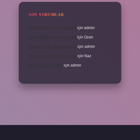
SON YORUMLAR
Veda Mektubu Ne Zamandır
için
admin
Veda Mektubu Ne Zamandır
için
Ozan
Türkiyenin Ilk Sözlüğü Nedir
için
admin
Türkiyenin Ilk Sözlüğü Nedir
için
Naz
Sardina Hangi Balık
için
admin
grandoperabet