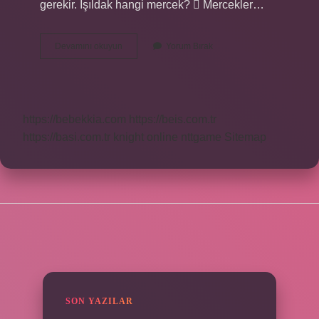
gerekir. Işıldak hangi mercek?  Mercekler…
Ince
Devamını okuyun
Yorum Bırak
Kenarlı
Merceğin
Diğer
Adı
Nedir
https://bebekkia.com
https://beis.com.tr
https://basi.com.tr
knight online
nttgame
Sitemap
SIDEBAR
SON YAZILAR