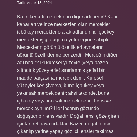
Tarih: Aralık 13, 2024
Kalın kenarlı merceklerin diğer adı nedir? Kalın
kenarları ve ince merkezleri olan mercekler
içbükey mercekler olarak adlandırılır. İçbükey
mercekler ışığı dağıtma yeteneğine sahiptir.
Merceklerin görüntü özellikleri aynaların
görüntü özelliklerine benzerdir. Merceğin diğer
adı nedir? İki küresel yüzeyle (veya bazen
silindirik yüzeylerle) sınırlanmış şeffaf bir
madde parçasına mercek denir. Küresel
yüzeyler kesişiyorsa, buna içbükey veya
yakınsak mercek denir; aksi takdirde, buna
içbükey veya ıraksak mercek denir. Lens ve
mercek aynı mı? Her insanın gözünde
doğuştan bir lens vardır. Doğal lens, göze giren
ışınları retinaya odaklar. Bazen doğal lensin
çıkarılıp yerine yapay göz içi lensler takılması