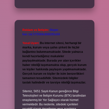
Reklam ve İletişim:
Skype:
live:.cid.575569c608265c69
Yasal Uyarı:
Bu internet sitesi, herhangi bir
marka, kurum veya şahıs şirketi ile hiçbir
bağlantısı bulunmamaktadır. Sitede yalnızca
kendi hazırladığımız makaleler
paylaşılmaktadır. Burada yer alan içerikler
haber niteliği taşımamakta olup, gerçek kurum
ve kişiler hakkında paylaşım yapılmamaktadır.
Gerçek kurum ve kişiler ile isim benzerlikleri
tamamen tesadüfidir. Sitemizdeki bilgiler
taslak halindedir ve tavsiye niteliği taşımazlar.
Sitemiz, 5651 Sayılı Kanun gereğince Bilgi
Teknolojileri ve İletişim Kurumu (BTK) tarafından
onaylanmış bir Yer Sağlayıcı olarak hizmet
vermektedir. Bu nedenle, sitedeki içerikleri
proaktif olarak denetleme veya araştırma