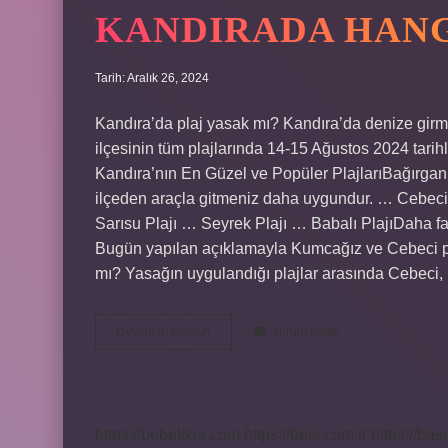
KANDIRADA HANG
Tarih: Aralık 26, 2024
Kandıra’da plaj yasak mı? Kandıra’da denize girm
ilçesinin tüm plajlarında 14-15 Ağustos 2024 tarihl
Kandıra’nın En Güzel ve Popüler PlajlarıBağırganlı
ilçeden araçla gitmeniz daha uygundur. … Cebec
Sarısu Plajı … Seyrek Plajı … Babalı PlajıDaha 
Bugün yapılan açıklamayla Kumcağız ve Cebeci pla
mı? Yasağın uygulandığı plajlar arasında Cebeci
Kandırada
Devamını okuyun
Yorum Bırak
Hangi
Plajlar
Yasak
https://bebekkia.com
https://beis.com.tr
https://bas