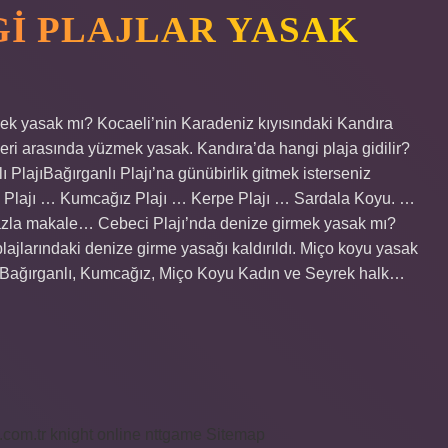
I PLAJLAR YASAK
ek yasak mı? Kocaeli’nin Karadeniz kıyısındaki Kandıra
eri ​​arasında yüzmek yasak. Kandıra’da hangi plaja gidilir?
 PlajıBağırganlı Plajı’na günübirlik gitmek isterseniz
i Plajı … Kumcağız Plajı … Kerpe Plajı … Sardala Koyu. …
fazla makale… Cebeci Plajı’nda denize girmek yasak mı?
jlarındaki denize girme yasağı kaldırıldı. Miço koyu yasak
, Bağırganlı, Kumcağız, Miço Koyu Kadın ve Seyrek halk…
i.com.tr
knight online
nttgame
Sitemap