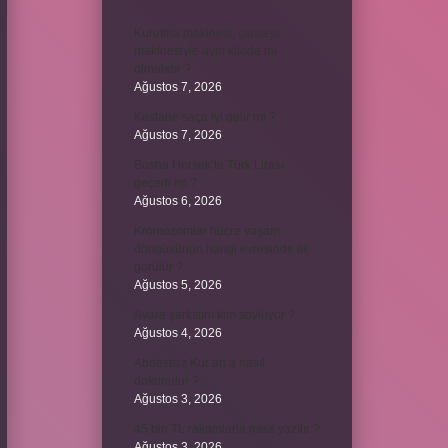
Kurutma makinesi, çamaşır
makinesiyle aynı kiloda mı
olmalıdır ?
Ağustos 7, 2026
Kestane saça iyi gelir mi ?
Ağustos 7, 2026
Bosna Hersek’te Türk Lirası
geçerli mi ?
Ağustos 6, 2026
Kromozomlar hücre yaşam
döngüsünün hangi evresinde ilk
görülür ?
Ağustos 5, 2026
Avare şarkısını kim söylüyor ?
Ağustos 4, 2026
Abdestsiz Kur’an’a nasıl
dokunulur ?
Ağustos 3, 2026
45 bin TL rakamlarla nasıl yazılır ?
Ağustos 3, 2026