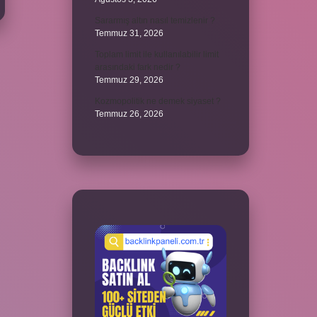
Sararmış altın nasıl temizlenir ?
Temmuz 31, 2026
Toplam limit ile kullanılabilir limit
arasındaki fark nedir ?
Temmuz 29, 2026
Kozmopolitik ne demek siyaset ?
Temmuz 26, 2026