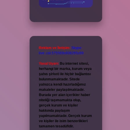
Reklam ve İletişim:
Skype:
live:.cid.575569c608265c69
Yasal Uyarı:
Bu internet sitesi,
herhangi bir marka, kurum veya
şahıs şirketi ile hiçbir bağlantısı
bulunmamaktadır. Sitede
yalnızca kendi hazırladığımız
makaleler paylaşılmaktadır.
Burada yer alan içerikler haber
niteliği taşımamakta olup,
gerçek kurum ve kişiler
hakkında paylaşım
yapılmamaktadır. Gerçek kurum
ve kişiler ile isim benzerlikleri
tamamen tesadüfidir.