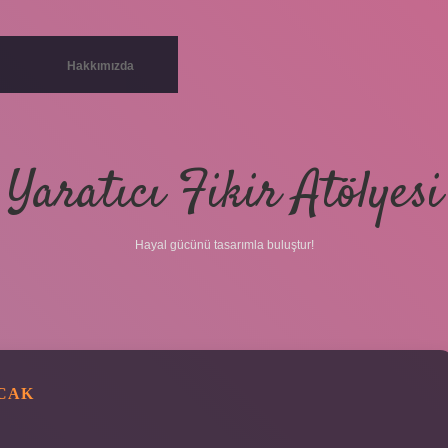
Hakkımızda
Yaratıcı Fikir Atölyesi
Hayal gücünü tasarımla buluştur!
CAK