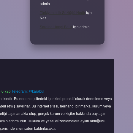
admin
Türkiyenin Ilk Sözlüğü Nedir
için
Naz
Sardina Hangi Balık
için
admin
 0 726
Telegram: @karabul
ektedir. Bu nedenle, sitedeki içerikleri proaktif olarak denetleme veya
 etmiş sayılırlar. Bu internet sitesi, herhangi bir marka, kurum veya
niteliği taşımamakta olup, gerçek kurum ve kişiler hakkında paylaşım
laşım platformudur. Hukuka ve yasal düzenlemelere aykırı olduğunu
içerisinde sitemizden kaldırılacaktır.