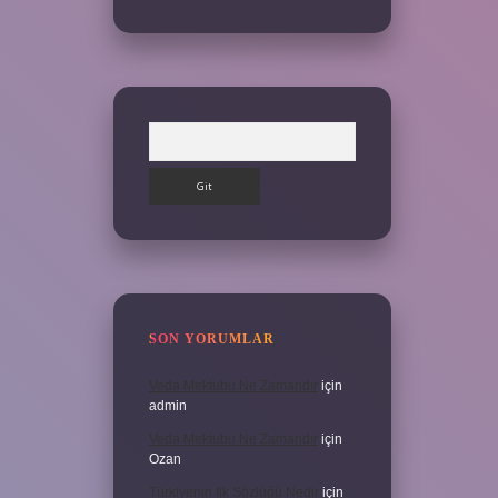
Arama
SON YORUMLAR
Veda Mektubu Ne Zamandır
için
admin
Veda Mektubu Ne Zamandır
için
Ozan
Türkiyenin Ilk Sözlüğü Nedir
için