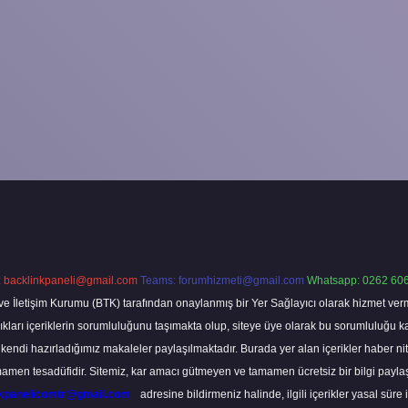
:
backlinkpaneli@gmail.com
Teams:
forumhizmeti@gmail.com
Whatsapp: 0262 606
ve İletişim Kurumu (BTK) tarafından onaylanmış bir Yer Sağlayıcı olarak hizmet verm
rı içeriklerin sorumluluğunu taşımakta olup, siteye üye olarak bu sorumluluğu kabul
a kendi hazırladığımız makaleler paylaşılmaktadır. Burada yer alan içerikler haber 
tamamen tesadüfidir. Sitemiz, kar amacı gütmeyen ve tamamen ücretsiz bir bilgi pay
nkpanelicomtr@gmail.com
adresine bildirmeniz halinde, ilgili içerikler yasal süre 