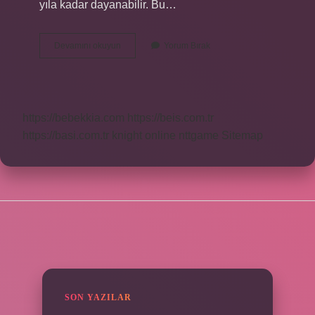
yıla kadar dayanabilir. Bu…
Onduline
Devamını okuyun
Yorum Bırak
Ömrü
Ne
Kadardır
https://bebekkia.com
https://beis.com.tr
https://basi.com.tr
knight online
nttgame
Sitemap
SIDEBAR
SON YAZILAR