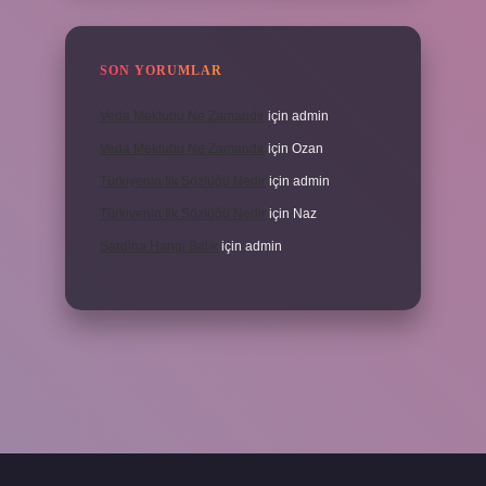
SON YORUMLAR
Veda Mektubu Ne Zamandır
için
admin
Veda Mektubu Ne Zamandır
için
Ozan
Türkiyenin Ilk Sözlüğü Nedir
için
admin
Türkiyenin Ilk Sözlüğü Nedir
için
Naz
Sardina Hangi Balık
için
admin
randoperabet