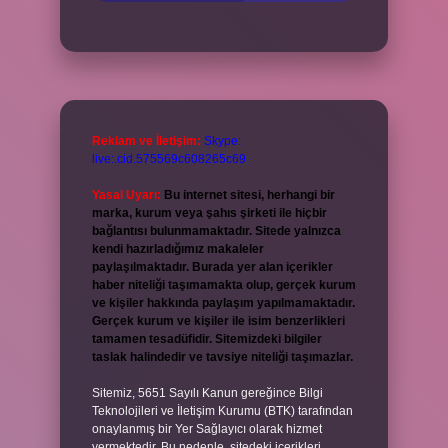
Reklam ve İletişim:
Skype:
live:.cid.575569c608265c69
Yasal Uyarı:
Bu internet sitesi, herhangi bir
marka, kurum veya şahıs şirketi ile hiçbir
bağlantısı bulunmamaktadır. Sitede yalnızca
kendi hazırladığımız makaleler
paylaşılmaktadır. Burada yer alan içerikler
haber niteliği taşımamakta olup, gerçek kurum
ve kişiler hakkında paylaşım yapılmamaktadır.
Gerçek kurum ve kişiler ile isim benzerlikleri
tamamen tesadüfidir. Sitemizdeki bilgiler
taslak halindedir ve tavsiye niteliği taşımazlar.
Sitemiz, 5651 Sayılı Kanun gereğince Bilgi
Teknolojileri ve İletişim Kurumu (BTK) tarafından
onaylanmış bir Yer Sağlayıcı olarak hizmet
vermektedir. Bu nedenle, sitedeki içerikleri