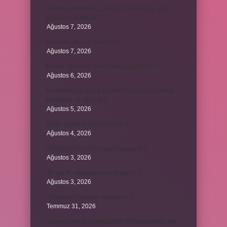
Kurutma makinesi, çamaşır makinesiyle aynı
kiloda mı olmalıdır ?
Ağustos 7, 2026
Kestane saça iyi gelir mi ?
Ağustos 7, 2026
Bosna Hersek’te Türk Lirası geçerli mi ?
Ağustos 6, 2026
Kromozomlar hücre yaşam döngüsünün hangi
evresinde ilk görülür ?
Ağustos 5, 2026
Avare şarkısını kim söylüyor ?
Ağustos 4, 2026
Abdestsiz Kur’an’a nasıl dokunulur ?
Ağustos 3, 2026
45 bin TL rakamlarla nasıl yazılır ?
Ağustos 3, 2026
Sararmış altın nasıl temizlenir ?
Temmuz 31, 2026
Toplam limit ile kullanılabilir limit arasındaki fark