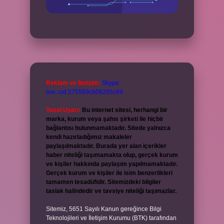
Reklam ve İletişim:
Skype:
live:.cid.575569c608265c69
Yasal Uyarı:
Bu internet sitesi, herhangi bir
marka, kurum veya şahıs şirketi ile hiçbir
bağlantısı bulunmamaktadır. Sitede yalnızca
kendi hazırladığımız makaleler
paylaşılmaktadır. Burada yer alan içerikler
haber niteliği taşımamakta olup, gerçek kurum
ve kişiler hakkında paylaşım yapılmamaktadır.
Gerçek kurum ve kişiler ile isim benzerlikleri
tamamen tesadüfidir. Sitemizdeki bilgiler
taslak halindedir ve tavsiye niteliği taşımazlar.
Sitemiz, 5651 Sayılı Kanun gereğince Bilgi
Teknolojileri ve İletişim Kurumu (BTK) tarafından