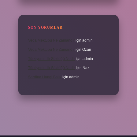
SON YORUMLAR
Veda Mektubu Ne Zamandır
için
admin
Veda Mektubu Ne Zamandır
için
Ozan
Türkiyenin Ilk Sözlüğü Nedir
için
admin
Türkiyenin Ilk Sözlüğü Nedir
için
Naz
Sardina Hangi Balık
için
admin