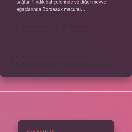
sağlar. Fındık bahçelerinde ve diğer meyve
ağaçlarında Bordeaux macunu…
Bordo
Devamını okuyun
Yorum Bırak
Bulamacı
Mi
Sıvı
Bakır
Mi
https://bebekkia.com
https://beis.com.tr
https://basi.com.tr
knight online
nttgame
Sitemap
SIDEBAR