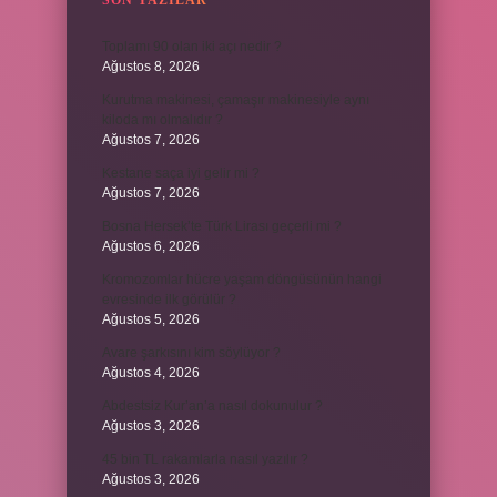
SON YAZILAR
Toplamı 90 olan iki açı nedir ?
Ağustos 8, 2026
Kurutma makinesi, çamaşır makinesiyle aynı
kiloda mı olmalıdır ?
Ağustos 7, 2026
Kestane saça iyi gelir mi ?
Ağustos 7, 2026
Bosna Hersek’te Türk Lirası geçerli mi ?
Ağustos 6, 2026
Kromozomlar hücre yaşam döngüsünün hangi
evresinde ilk görülür ?
Ağustos 5, 2026
Avare şarkısını kim söylüyor ?
Ağustos 4, 2026
Abdestsiz Kur’an’a nasıl dokunulur ?
Ağustos 3, 2026
45 bin TL rakamlarla nasıl yazılır ?
Ağustos 3, 2026