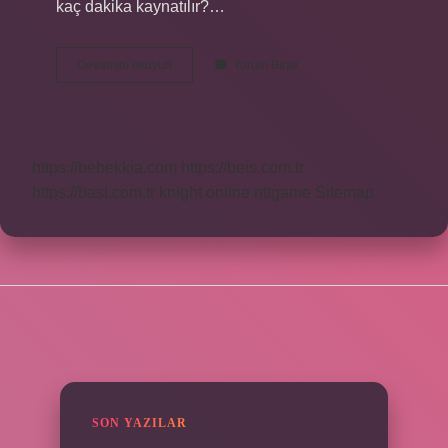
kaç dakika kaynatılır?…
Marmelat
Devamını okuyun
Yorum Bırak
Nedir
Nasıl
Yapılır
https://bebekkia.com
https://beis.com.tr
https://basi.com.tr
knight online
nttgame
Sitemap
SIDEBAR
SON YAZILAR