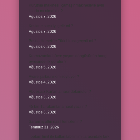
Kurutma makinesi, çamaşır makinesiyle aynı
kiloda mı olmalıdır ?
Ağustos 7, 2026
Kestane saça iyi gelir mi ?
Ağustos 7, 2026
Bosna Hersek’te Türk Lirası geçerli mi ?
Ağustos 6, 2026
Kromozomlar hücre yaşam döngüsünün hangi
evresinde ilk görülür ?
Ağustos 5, 2026
Avare şarkısını kim söylüyor ?
Ağustos 4, 2026
Abdestsiz Kur’an’a nasıl dokunulur ?
Ağustos 3, 2026
45 bin TL rakamlarla nasıl yazılır ?
Ağustos 3, 2026
Sararmış altın nasıl temizlenir ?
Temmuz 31, 2026
Toplam limit ile kullanılabilir limit arasındaki fark