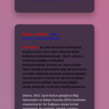
Reklam ve İletişim:
Skype:
live:.cid.575569c608265c69
Yasal Uyarı:
Bu internet sitesi, herhangi bir
marka, kurum veya şahıs şirketi ile hiçbir
bağlantısı bulunmamaktadır. Sitede yalnızca
kendi hazırladığımız makaleler
paylaşılmaktadır. Burada yer alan içerikler
haber niteliği taşımamakta olup, gerçek kurum
ve kişiler hakkında paylaşım yapılmamaktadır.
Gerçek kurum ve kişiler ile isim benzerlikleri
tamamen tesadüfidir. Sitemizdeki bilgiler
taslak halindedir ve tavsiye niteliği taşımazlar.
Sitemiz, 5651 Sayılı Kanun gereğince Bilgi
Teknolojileri ve İletişim Kurumu (BTK) tarafından
onaylanmış bir Yer Sağlayıcı olarak hizmet
vermektedir. Bu nedenle, sitedeki içerikleri