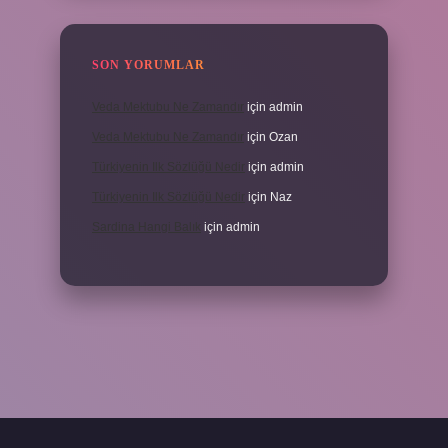
SON YORUMLAR
Veda Mektubu Ne Zamandır
için
admin
Veda Mektubu Ne Zamandır
için
Ozan
Türkiyenin Ilk Sözlüğü Nedir
için
admin
Türkiyenin Ilk Sözlüğü Nedir
için
Naz
Sardina Hangi Balık
için
admin
grandoperabet