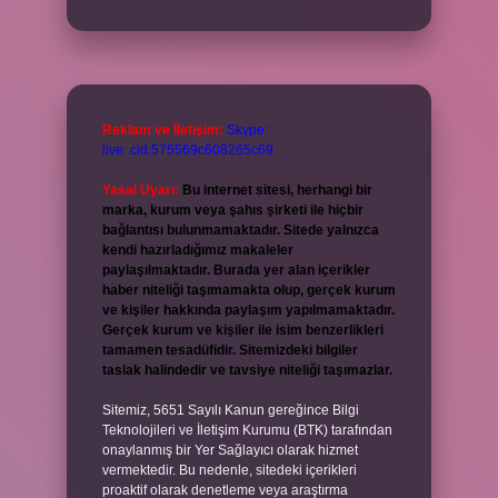
Reklam ve İletişim:
Skype:
live:.cid.575569c608265c69
Yasal Uyarı:
Bu internet sitesi, herhangi bir
marka, kurum veya şahıs şirketi ile hiçbir
bağlantısı bulunmamaktadır. Sitede yalnızca
kendi hazırladığımız makaleler
paylaşılmaktadır. Burada yer alan içerikler
haber niteliği taşımamakta olup, gerçek kurum
ve kişiler hakkında paylaşım yapılmamaktadır.
Gerçek kurum ve kişiler ile isim benzerlikleri
tamamen tesadüfidir. Sitemizdeki bilgiler
taslak halindedir ve tavsiye niteliği taşımazlar.
Sitemiz, 5651 Sayılı Kanun gereğince Bilgi
Teknolojileri ve İletişim Kurumu (BTK) tarafından
onaylanmış bir Yer Sağlayıcı olarak hizmet
vermektedir. Bu nedenle, sitedeki içerikleri
proaktif olarak denetleme veya araştırma