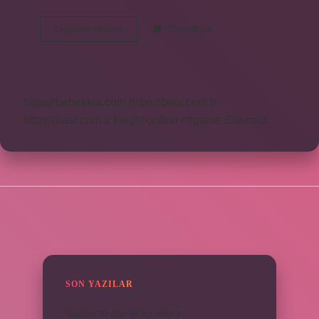
Marmelat
Devamını okuyun
Yorum Bırak
Nedir
Nasıl
Yapılır
https://bebekkia.com
https://beis.com.tr
https://basi.com.tr
knight online
nttgame
Sitemap
SIDEBAR
SON YAZILAR
Toplamı 90 olan iki açı nedir ?