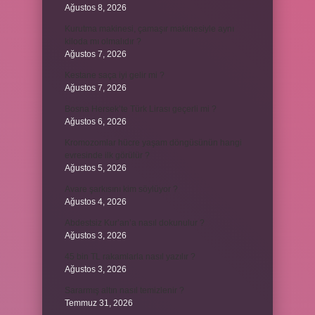
Ağustos 8, 2026
Kurutma makinesi, çamaşır makinesiyle aynı
kiloda mı olmalıdır ?
Ağustos 7, 2026
Kestane saça iyi gelir mi ?
Ağustos 7, 2026
Bosna Hersek’te Türk Lirası geçerli mi ?
Ağustos 6, 2026
Kromozomlar hücre yaşam döngüsünün hangi
evresinde ilk görülür ?
Ağustos 5, 2026
Avare şarkısını kim söylüyor ?
Ağustos 4, 2026
Abdestsiz Kur’an’a nasıl dokunulur ?
Ağustos 3, 2026
45 bin TL rakamlarla nasıl yazılır ?
Ağustos 3, 2026
Sararmış altın nasıl temizlenir ?
Temmuz 31, 2026