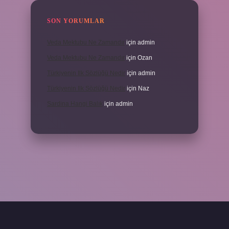
SON YORUMLAR
Veda Mektubu Ne Zamandır
için
admin
Veda Mektubu Ne Zamandır
için
Ozan
Türkiyenin Ilk Sözlüğü Nedir
için
admin
Türkiyenin Ilk Sözlüğü Nedir
için
Naz
Sardina Hangi Balık
için
admin
grandoperabet