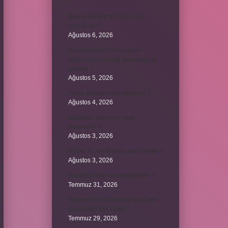
Bosna Hersek’te Türk Lirası
geçerli mi ?
Ağustos 6, 2026
Kromozomlar hücre yaşam
döngüsünün hangi evresinde ilk
görülür ?
Ağustos 5, 2026
Avare şarkısını kim söylüyor ?
Ağustos 4, 2026
Abdestsiz Kur’an’a nasıl
dokunulur ?
Ağustos 3, 2026
45 bin TL rakamlarla nasıl yazılır ?
Ağustos 3, 2026
Sararmış altın nasıl temizlenir ?
Temmuz 31, 2026
Toplam limit ile kullanılabilir limit
arasındaki fark nedir ?
Temmuz 29, 2026