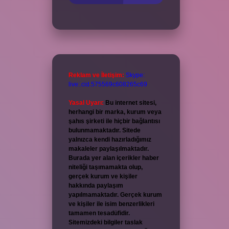
Reklam ve İletişim:
Skype:
live:.cid.575569c608265c69
Yasal Uyarı:
Bu internet sitesi,
herhangi bir marka, kurum veya
şahıs şirketi ile hiçbir bağlantısı
bulunmamaktadır. Sitede
yalnızca kendi hazırladığımız
makaleler paylaşılmaktadır.
Burada yer alan içerikler haber
niteliği taşımamakta olup,
gerçek kurum ve kişiler
hakkında paylaşım
yapılmamaktadır. Gerçek kurum
ve kişiler ile isim benzerlikleri
tamamen tesadüfidir.
Sitemizdeki bilgiler taslak