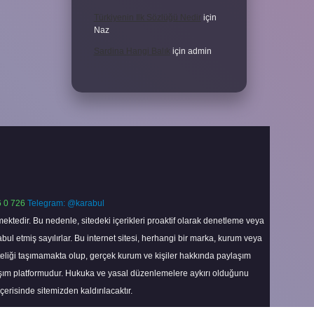
Türkiyenin Ilk Sözlüğü Nedir
için
Naz
Sardina Hangi Balık
için
admin
 0 726
Telegram: @karabul
ektedir. Bu nedenle, sitedeki içerikleri proaktif olarak denetleme veya
 etmiş sayılırlar. Bu internet sitesi, herhangi bir marka, kurum veya
niteliği taşımamakta olup, gerçek kurum ve kişiler hakkında paylaşım
laşım platformudur. Hukuka ve yasal düzenlemelere aykırı olduğunu
içerisinde sitemizden kaldırılacaktır.