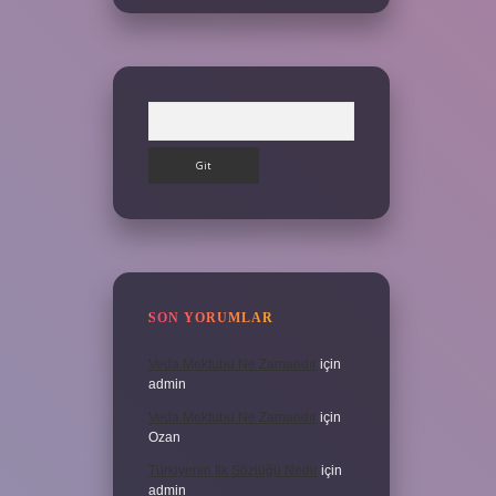
Arama
SON YORUMLAR
Veda Mektubu Ne Zamandır
için
admin
Veda Mektubu Ne Zamandır
için
Ozan
Türkiyenin Ilk Sözlüğü Nedir
için
admin