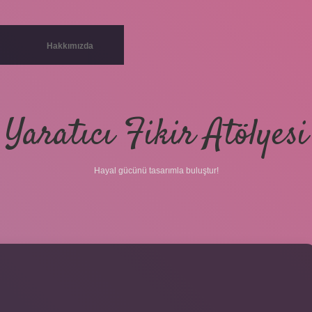
Hakkımızda
Yaratıcı Fikir Atölyesi
Hayal gücünü tasarımla buluştur!