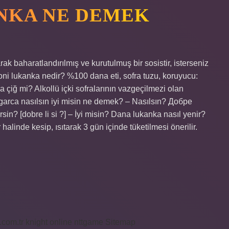
NKA NE DEMEK
ak baharatlandırılmış ve kurutulmuş bir sosistir, isterseniz
ni lukanka nedir? %100 dana eti, sofra tuzu, koruyucu:
 çiğ mi? Alkollü içki sofralarının vazgeçilmezi olan
Bulgarca nasılsın iyi misin ne demek? – Nasılsın? Добре
rsin? [dobre li si ?] – İyi misin? Dana lukanka nasıl yenir?
r halinde kesip, ısıtarak 3 gün içinde tüketilmesi önerilir.
i.com.tr
knight online
nttgame
Sitemap