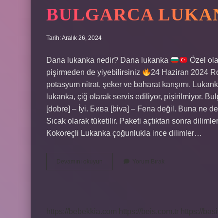
BULGARCA LUKA
Tarih: Aralık 26, 2024
Dana lukanka nedir? Dana lukanka
Özel olar
pişirmeden de yiyebilirsiniz
24 Haziran 2024 Ro
potasyum nitrat, şeker ve baharat karışımı. Lukanka
lukanka, çiğ olarak servis ediliyor, pişirilmiyor. 
[dobre] – İyi. Бива [biva] – Fena değil. Buna ne de
Sıcak olarak tüketilir. Paketi açtıktan sonra dilimle
Kokoreçli Lukanka çoğunlukla ince dilimler…
Bulgarca
Devamını okuyun
Yorum Bırak
Lukanka
Ne
Demek
https://bebekkia.com
https://beis.com.tr
https://bas