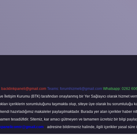
:
backlinkpaneli@gmail.com
Teams:
forumhizmeti@gmail.com
Whatsapp: 0262 606
ve İletişim Kurumu (BTK) tarafından onaylanmış bir Yer Sağlayıcı olarak hizmet verm
rı içeriklerin sorumluluğunu taşımakta olup, siteye üye olarak bu sorumluluğu kabul
a kendi hazırladığımız makaleler paylaşılmaktadır. Burada yer alan içerikler haber 
tamamen tesadüfidir. Sitemiz, kar amacı gütmeyen ve tamamen ücretsiz bir bilgi pay
nkpanelicomtr@gmail.com
adresine bildirmeniz halinde, ilgili içerikler yasal süre 