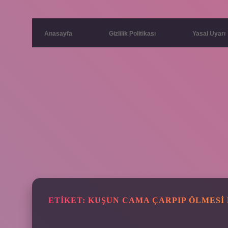
Anasayfa
Gizlilik Politikası
Yasal Uyarı
ETIKET:
KUŞUN CAMA ÇARPIP ÖLMESI