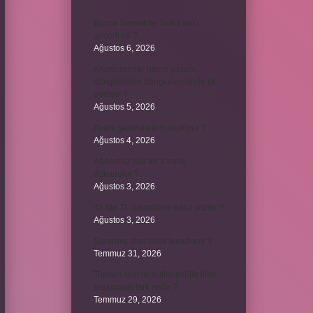
Bosna Hersek’te Türk Lirası
geçerli mi ?
Ağustos 6, 2026
Kromozomlar hücre yaşam
döngüsünün hangi evresinde ilk
görülür ?
Ağustos 5, 2026
Avare şarkısını kim söylüyor ?
Ağustos 4, 2026
Abdestsiz Kur’an’a nasıl
dokunulur ?
Ağustos 3, 2026
45 bin TL rakamlarla nasıl yazılır ?
Ağustos 3, 2026
Sararmış altın nasıl temizlenir ?
Temmuz 31, 2026
Toplam limit ile kullanılabilir limit
arasındaki fark nedir ?
Temmuz 29, 2026