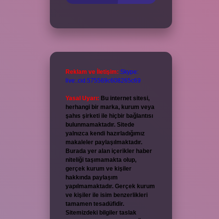
Reklam ve İletişim:
Skype:
live:.cid.575569c608265c69
Yasal Uyarı:
Bu internet sitesi,
herhangi bir marka, kurum veya
şahıs şirketi ile hiçbir bağlantısı
bulunmamaktadır. Sitede
yalnızca kendi hazırladığımız
makaleler paylaşılmaktadır.
Burada yer alan içerikler haber
niteliği taşımamakta olup,
gerçek kurum ve kişiler
hakkında paylaşım
yapılmamaktadır. Gerçek kurum
ve kişiler ile isim benzerlikleri
tamamen tesadüfidir.
Sitemizdeki bilgiler taslak