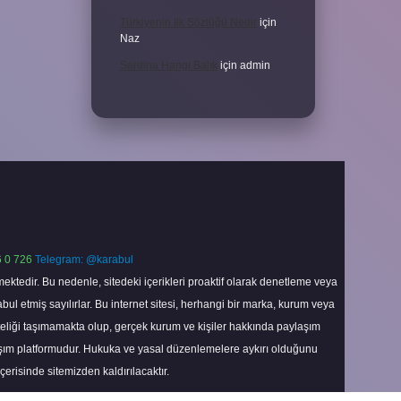
Türkiyenin Ilk Sözlüğü Nedir
için
Naz
Sardina Hangi Balık
için
admin
 0 726
Telegram: @karabul
ektedir. Bu nedenle, sitedeki içerikleri proaktif olarak denetleme veya
 etmiş sayılırlar. Bu internet sitesi, herhangi bir marka, kurum veya
niteliği taşımamakta olup, gerçek kurum ve kişiler hakkında paylaşım
laşım platformudur. Hukuka ve yasal düzenlemelere aykırı olduğunu
içerisinde sitemizden kaldırılacaktır.