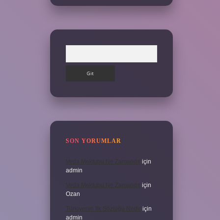
Arama
SON YORUMLAR
Veda Mektubu Ne Zamandır
için
admin
Veda Mektubu Ne Zamandır
için
Ozan
Türkiyenin Ilk Sözlüğü Nedir
için
admin