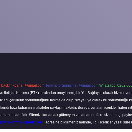
:
backlinkpaneli@gmail.com
Teams:
forumhizmeti@gmail.com
Whatsapp: 0262 606
ve İletişim Kurumu (BTK) tarafından onaylanmış bir Yer Sağlayıcı olarak hizmet verm
rı içeriklerin sorumluluğunu taşımakta olup, siteye üye olarak bu sorumluluğu kabul
a kendi hazırladığımız makaleler paylaşılmaktadır. Burada yer alan içerikler haber 
tamamen tesadüfidir. Sitemiz, kar amacı gütmeyen ve tamamen ücretsiz bir bilgi pay
nkpanelicomtr@gmail.com
adresine bildirmeniz halinde, ilgili içerikler yasal süre 