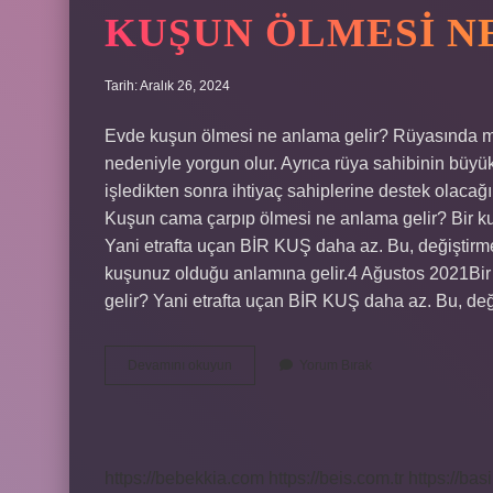
KUŞUN ÖLMESI N
Tarih: Aralık 26, 2024
Evde kuşun ölmesi ne anlama gelir? Rüyasında m
nedeniyle yorgun olur. Ayrıca rüya sahibinin büyü
işledikten sonra ihtiyaç sahiplerine destek olaca
Kuşun cama çarpıp ölmesi ne anlama gelir? Bir k
Yani etrafta uçan BİR KUŞ daha az. Bu, değiştirm
kuşunuz olduğu anlamına gelir.4 Ağustos 2021Bi
gelir? Yani etrafta uçan BİR KUŞ daha az. Bu, de
Kuşun
Devamını okuyun
Yorum Bırak
Ölmesi
Ne
Anlama
Gelir
https://bebekkia.com
https://beis.com.tr
https://bas