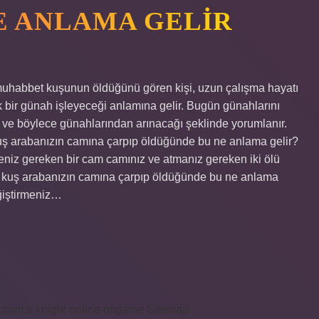
E ANLAMA GELIR
uhabbet kuşunun öldüğünü gören kişi, uzun çalışma hayatı
k bir günah işleyeceği anlamına gelir. Bugün günahlarını
ğı ve böylece günahlarından arınacağı şeklinde yorumlanır.
uş arabanızın camına çarpıp öldüğünde bu ne anlama gelir?
eniz gereken bir cam camınız ve atmanız gereken iki ölü
r kuş arabanızın camına çarpıp öldüğünde bu ne anlama
ğiştirmeniz…
i.com.tr
knight online
nttgame
Sitemap