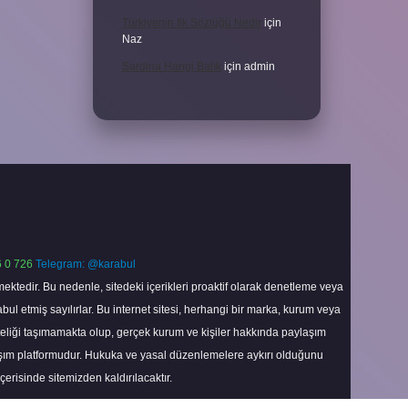
Türkiyenin Ilk Sözlüğü Nedir
için
Naz
Sardina Hangi Balık
için
admin
 0 726
Telegram: @karabul
ektedir. Bu nedenle, sitedeki içerikleri proaktif olarak denetleme veya
 etmiş sayılırlar. Bu internet sitesi, herhangi bir marka, kurum veya
niteliği taşımamakta olup, gerçek kurum ve kişiler hakkında paylaşım
laşım platformudur. Hukuka ve yasal düzenlemelere aykırı olduğunu
içerisinde sitemizden kaldırılacaktır.