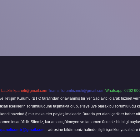
:
backlinkpaneli@gmail.com
Teams:
forumhizmeti@gmail.com
Whatsapp: 0262 606
ve İletişim Kurumu (BTK) tarafından onaylanmış bir Yer Sağlayıcı olarak hizmet verm
rı içeriklerin sorumluluğunu taşımakta olup, siteye üye olarak bu sorumluluğu kabul
a kendi hazırladığımız makaleler paylaşılmaktadır. Burada yer alan içerikler haber 
tamamen tesadüfidir. Sitemiz, kar amacı gütmeyen ve tamamen ücretsiz bir bilgi pay
nkpanelicomtr@gmail.com
adresine bildirmeniz halinde, ilgili içerikler yasal süre 