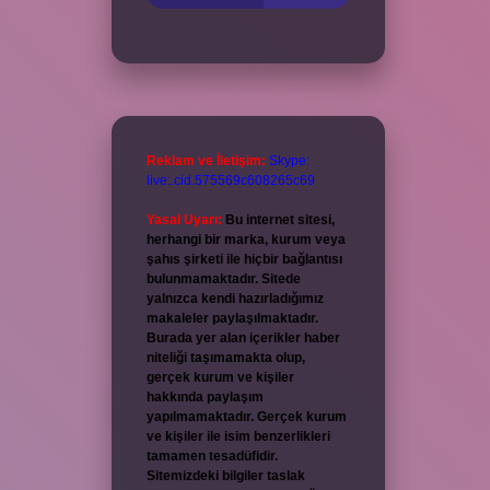
Reklam ve İletişim:
Skype:
live:.cid.575569c608265c69
Yasal Uyarı:
Bu internet sitesi,
herhangi bir marka, kurum veya
şahıs şirketi ile hiçbir bağlantısı
bulunmamaktadır. Sitede
yalnızca kendi hazırladığımız
makaleler paylaşılmaktadır.
Burada yer alan içerikler haber
niteliği taşımamakta olup,
gerçek kurum ve kişiler
hakkında paylaşım
yapılmamaktadır. Gerçek kurum
ve kişiler ile isim benzerlikleri
tamamen tesadüfidir.
Sitemizdeki bilgiler taslak