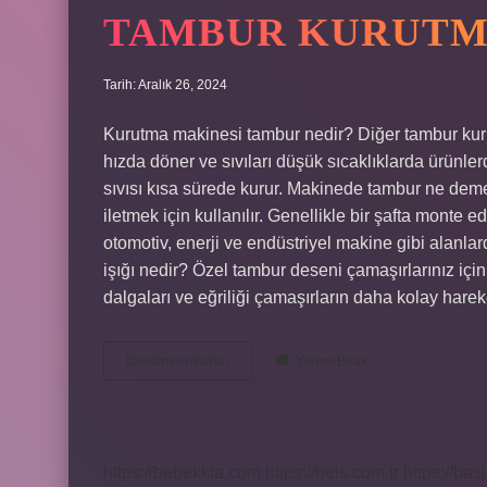
TAMBUR KURUTM
Tarih: Aralık 26, 2024
Kurutma makinesi tambur nedir? Diğer tambur kuru
hızda döner ve sıvıları düşük sıcaklıklarda ürünler
sıvısı kısa sürede kurur. Makinede tambur ne dem
iletmek için kullanılır. Genellikle bir şafta monte e
otomotiv, enerji ve endüstriyel makine gibi alanlar
işığı nedir? Özel tambur deseni çamaşırlarınız iç
dalgaları ve eğriliği çamaşırların daha kolay hare
Tambur
Devamını okuyun
Yorum Bırak
Kurutma
Ne
Demek
https://bebekkia.com
https://beis.com.tr
https://bas