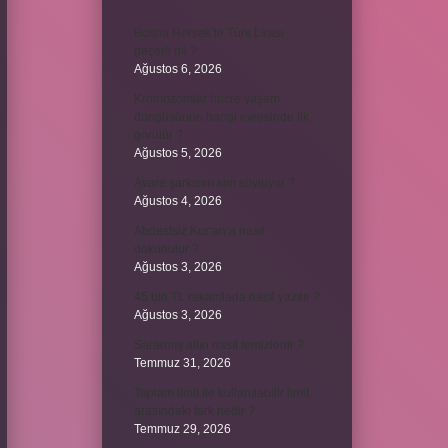
Bosna Hersek’te Türk Lirası
geçerli mi ?
Ağustos 6, 2026
Kromozomlar hücre yaşam
döngüsünün hangi evresinde ilk
görülür ?
Ağustos 5, 2026
Avare şarkısını kim söylüyor ?
Ağustos 4, 2026
Abdestsiz Kur’an’a nasıl
dokunulur ?
Ağustos 3, 2026
45 bin TL rakamlarla nasıl yazılır ?
Ağustos 3, 2026
Sararmış altın nasıl temizlenir ?
Temmuz 31, 2026
Toplam limit ile kullanılabilir limit
arasındaki fark nedir ?
Temmuz 29, 2026