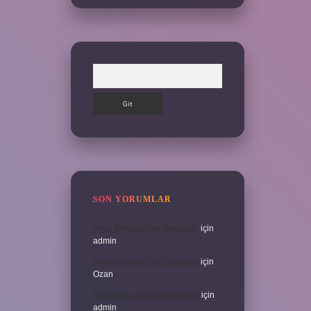
Arama
SON YORUMLAR
Veda Mektubu Ne Zamandır
için
admin
Veda Mektubu Ne Zamandır
için
Ozan
Türkiyenin Ilk Sözlüğü Nedir
için
admin