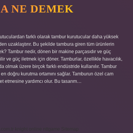
A NE DEMEK
tuculardan farklı olarak tambur kurutucular daha yüksek
den uzaklaştırır. Bu şekilde tambura giren tüm ürünlerin
ek? Tambur nedir, dönen bir makine parçasıdır ve güç
dilir ve güç iletmek için döner. Tamburlar, özellikle havacılık,
da olmak üzere birçok farklı endüstride kullanılır. Tambur
in en doğru kurutma ortamını sağlar. Tamburun özel cam
ket etmesine yardımcı olur. Bu tasarım…
i.com.tr
knight online
nttgame
Sitemap