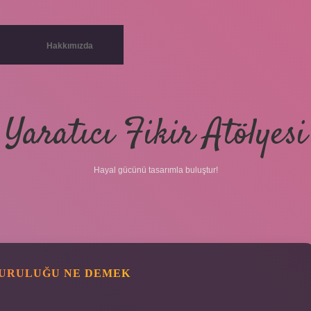
Hakkımızda
Yaratıcı Fikir Atölyesi
Hayal gücünü tasarımla buluştur!
KURULUĞU NE DEMEK