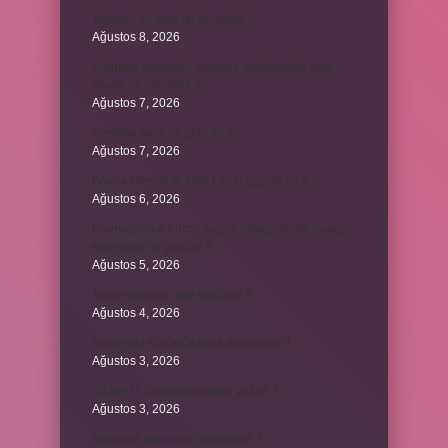
Toplamı 90 olan iki açı nedir ?
Ağustos 8, 2026
Kurutma makinesi, çamaşır makinesiyle aynı
kiloda mı olmalıdır ?
Ağustos 7, 2026
Kestane saça iyi gelir mi ?
Ağustos 7, 2026
Bosna Hersek’te Türk Lirası geçerli mi ?
Ağustos 6, 2026
Kromozomlar hücre yaşam döngüsünün hangi
evresinde ilk görülür ?
Ağustos 5, 2026
Avare şarkısını kim söylüyor ?
Ağustos 4, 2026
Abdestsiz Kur’an’a nasıl dokunulur ?
Ağustos 3, 2026
45 bin TL rakamlarla nasıl yazılır ?
Ağustos 3, 2026
Sararmış altın nasıl temizlenir ?