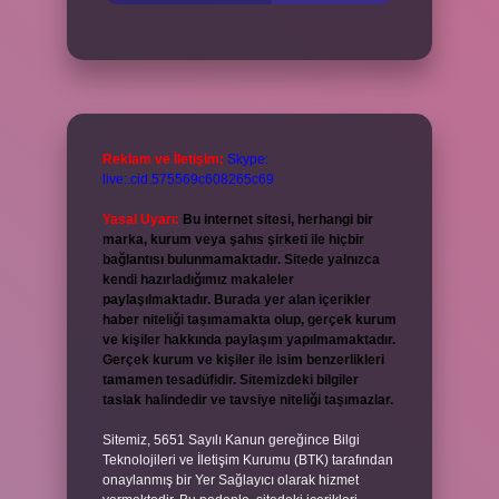
Reklam ve İletişim:
Skype:
live:.cid.575569c608265c69
Yasal Uyarı:
Bu internet sitesi, herhangi bir
marka, kurum veya şahıs şirketi ile hiçbir
bağlantısı bulunmamaktadır. Sitede yalnızca
kendi hazırladığımız makaleler
paylaşılmaktadır. Burada yer alan içerikler
haber niteliği taşımamakta olup, gerçek kurum
ve kişiler hakkında paylaşım yapılmamaktadır.
Gerçek kurum ve kişiler ile isim benzerlikleri
tamamen tesadüfidir. Sitemizdeki bilgiler
taslak halindedir ve tavsiye niteliği taşımazlar.
Sitemiz, 5651 Sayılı Kanun gereğince Bilgi
Teknolojileri ve İletişim Kurumu (BTK) tarafından
onaylanmış bir Yer Sağlayıcı olarak hizmet