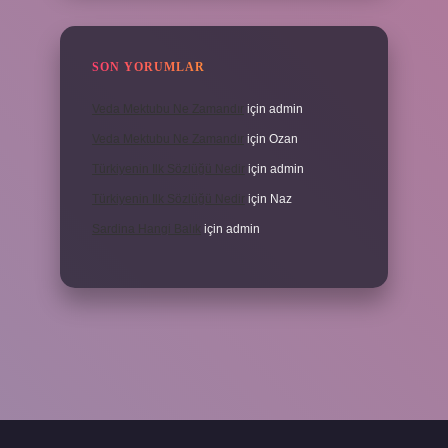
SON YORUMLAR
Veda Mektubu Ne Zamandır
için
admin
Veda Mektubu Ne Zamandır
için
Ozan
Türkiyenin Ilk Sözlüğü Nedir
için
admin
Türkiyenin Ilk Sözlüğü Nedir
için
Naz
Sardina Hangi Balık
için
admin
grandoperabet