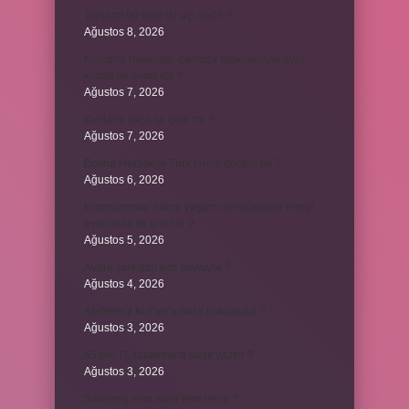
Toplamı 90 olan iki açı nedir ?
Ağustos 8, 2026
Kurutma makinesi, çamaşır makinesiyle aynı
kiloda mı olmalıdır ?
Ağustos 7, 2026
Kestane saça iyi gelir mi ?
Ağustos 7, 2026
Bosna Hersek’te Türk Lirası geçerli mi ?
Ağustos 6, 2026
Kromozomlar hücre yaşam döngüsünün hangi
evresinde ilk görülür ?
Ağustos 5, 2026
Avare şarkısını kim söylüyor ?
Ağustos 4, 2026
Abdestsiz Kur’an’a nasıl dokunulur ?
Ağustos 3, 2026
45 bin TL rakamlarla nasıl yazılır ?
Ağustos 3, 2026
Sararmış altın nasıl temizlenir ?