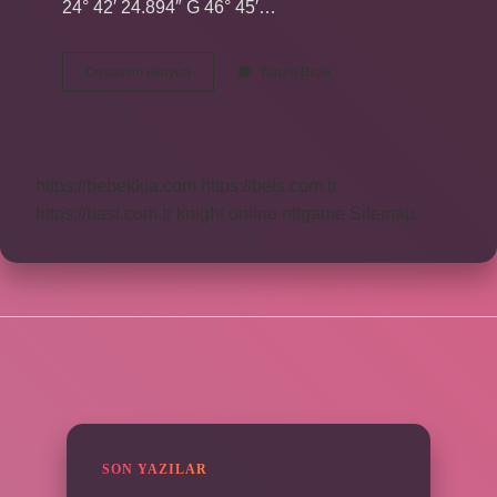
24° 42′ 24.894″ G 46° 45′…
Utm
Devamını okuyun
Yorum Bırak
Koordinat
Nasıl
Yazılır
https://bebekkia.com
https://beis.com.tr
https://basi.com.tr
knight online
nttgame
Sitemap
SIDEBAR
SON YAZILAR