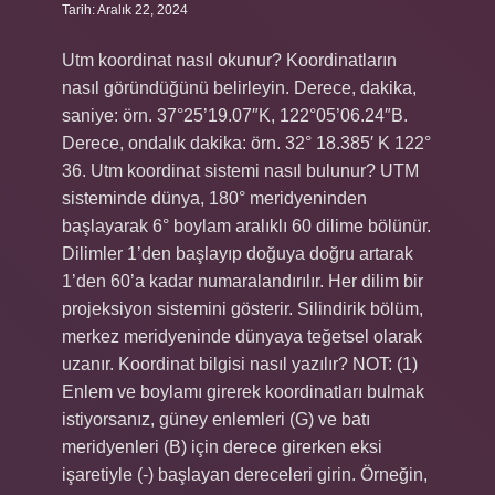
Tarih: Aralık 22, 2024
Utm koordinat nasıl okunur? Koordinatların
nasıl göründüğünü belirleyin. Derece, dakika,
saniye: örn. 37°25’19.07″K, 122°05’06.24″B.
Derece, ondalık dakika: örn. 32° 18.385′ K 122°
36. Utm koordinat sistemi nasıl bulunur? UTM
sisteminde dünya, 180° meridyeninden
başlayarak 6° boylam aralıklı 60 dilime bölünür.
Dilimler 1’den başlayıp doğuya doğru artarak
1’den 60’a kadar numaralandırılır. Her dilim bir
projeksiyon sistemini gösterir. Silindirik bölüm,
merkez meridyeninde dünyaya teğetsel olarak
uzanır. Koordinat bilgisi nasıl yazılır? NOT: (1)
Enlem ve boylamı girerek koordinatları bulmak
istiyorsanız, güney enlemleri (G) ve batı
meridyenleri (B) için derece girerken eksi
işaretiyle (-) başlayan dereceleri girin. Örneğin,