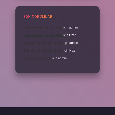
SON YORUMLAR
Veda Mektubu Ne Zamandır
için
admin
Veda Mektubu Ne Zamandır
için
Ozan
Türkiyenin Ilk Sözlüğü Nedir
için
admin
Türkiyenin Ilk Sözlüğü Nedir
için
Naz
Sardina Hangi Balık
için
admin
grandoperabet