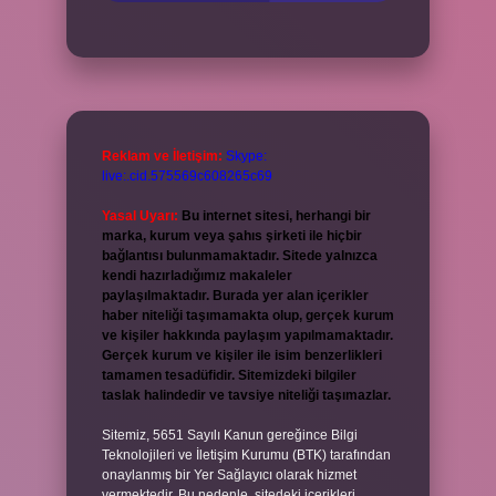
Reklam ve İletişim:
Skype:
live:.cid.575569c608265c69
Yasal Uyarı:
Bu internet sitesi, herhangi bir
marka, kurum veya şahıs şirketi ile hiçbir
bağlantısı bulunmamaktadır. Sitede yalnızca
kendi hazırladığımız makaleler
paylaşılmaktadır. Burada yer alan içerikler
haber niteliği taşımamakta olup, gerçek kurum
ve kişiler hakkında paylaşım yapılmamaktadır.
Gerçek kurum ve kişiler ile isim benzerlikleri
tamamen tesadüfidir. Sitemizdeki bilgiler
taslak halindedir ve tavsiye niteliği taşımazlar.
Sitemiz, 5651 Sayılı Kanun gereğince Bilgi
Teknolojileri ve İletişim Kurumu (BTK) tarafından
onaylanmış bir Yer Sağlayıcı olarak hizmet
vermektedir. Bu nedenle, sitedeki içerikleri