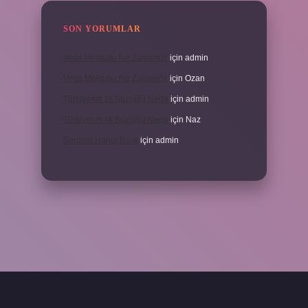
SON YORUMLAR
Veda Mektubu Ne Zamandır
için
admin
Veda Mektubu Ne Zamandır
için
Ozan
Türkiyenin Ilk Sözlüğü Nedir
için
admin
Türkiyenin Ilk Sözlüğü Nedir
için
Naz
Sardina Hangi Balık
için
admin
grandoperabet