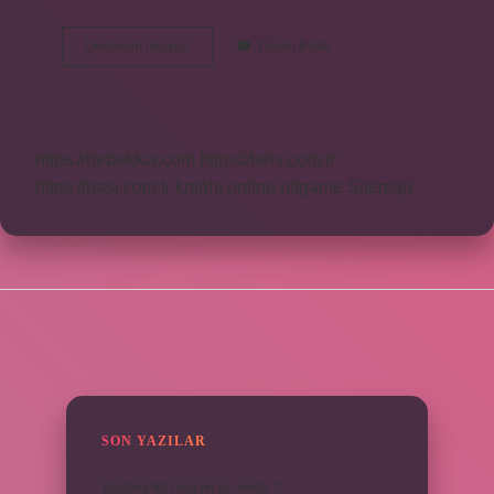
Korten
Devamını okuyun
Yorum Bırak
Nasıl
Yapılır
https://bebekkia.com
https://beis.com.tr
https://basi.com.tr
knight online
nttgame
Sitemap
SIDEBAR
SON YAZILAR
Toplamı 90 olan iki açı nedir ?