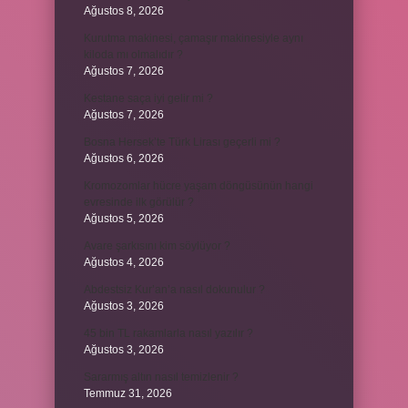
Ağustos 8, 2026
Kurutma makinesi, çamaşır makinesiyle aynı
kiloda mı olmalıdır ?
Ağustos 7, 2026
Kestane saça iyi gelir mi ?
Ağustos 7, 2026
Bosna Hersek’te Türk Lirası geçerli mi ?
Ağustos 6, 2026
Kromozomlar hücre yaşam döngüsünün hangi
evresinde ilk görülür ?
Ağustos 5, 2026
Avare şarkısını kim söylüyor ?
Ağustos 4, 2026
Abdestsiz Kur’an’a nasıl dokunulur ?
Ağustos 3, 2026
45 bin TL rakamlarla nasıl yazılır ?
Ağustos 3, 2026
Sararmış altın nasıl temizlenir ?
Temmuz 31, 2026