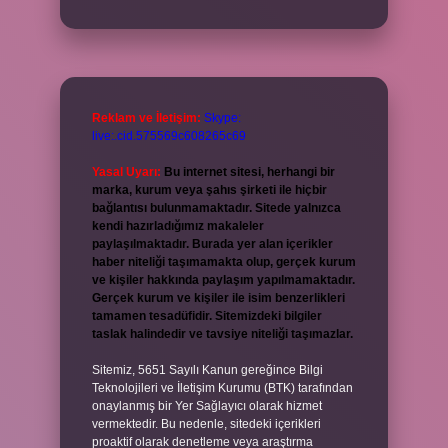
Reklam ve İletişim:
Skype:
live:.cid.575569c608265c69
Yasal Uyarı:
Bu internet sitesi, herhangi bir
marka, kurum veya şahıs şirketi ile hiçbir
bağlantısı bulunmamaktadır. Sitede yalnızca
kendi hazırladığımız makaleler
paylaşılmaktadır. Burada yer alan içerikler
haber niteliği taşımamakta olup, gerçek kurum
ve kişiler hakkında paylaşım yapılmamaktadır.
Gerçek kurum ve kişiler ile isim benzerlikleri
tamamen tesadüfidir. Sitemizdeki bilgiler
taslak halindedir ve tavsiye niteliği taşımazlar.
Sitemiz, 5651 Sayılı Kanun gereğince Bilgi
Teknolojileri ve İletişim Kurumu (BTK) tarafından
onaylanmış bir Yer Sağlayıcı olarak hizmet
vermektedir. Bu nedenle, sitedeki içerikleri
proaktif olarak denetleme veya araştırma