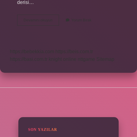
derisi…
Şampuanlarda
Devamını okuyun
Yorum Bırak
Saç
Döken
Madde
Nedir
https://bebekkia.com
https://beis.com.tr
https://basi.com.tr
knight online
nttgame
Sitemap
SIDEBAR
SON YAZILAR