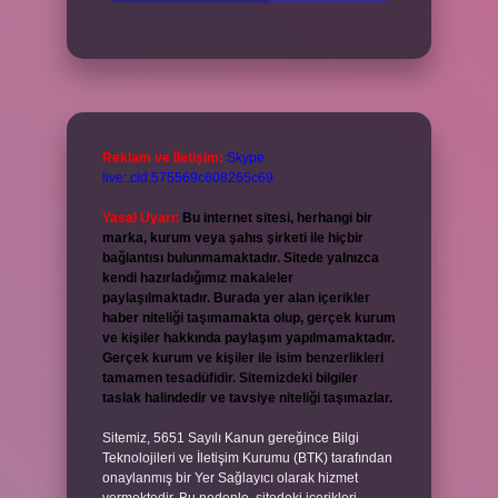
Reklam ve İletişim:
Skype:
live:.cid.575569c608265c69
Yasal Uyarı:
Bu internet sitesi, herhangi bir
marka, kurum veya şahıs şirketi ile hiçbir
bağlantısı bulunmamaktadır. Sitede yalnızca
kendi hazırladığımız makaleler
paylaşılmaktadır. Burada yer alan içerikler
haber niteliği taşımamakta olup, gerçek kurum
ve kişiler hakkında paylaşım yapılmamaktadır.
Gerçek kurum ve kişiler ile isim benzerlikleri
tamamen tesadüfidir. Sitemizdeki bilgiler
taslak halindedir ve tavsiye niteliği taşımazlar.
Sitemiz, 5651 Sayılı Kanun gereğince Bilgi
Teknolojileri ve İletişim Kurumu (BTK) tarafından
onaylanmış bir Yer Sağlayıcı olarak hizmet