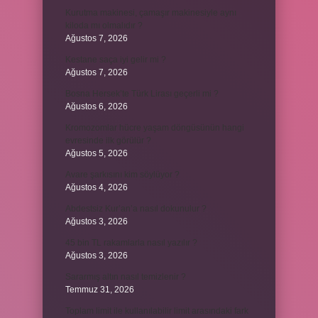
Kurutma makinesi, çamaşır makinesiyle aynı
kiloda mı olmalıdır ?
Ağustos 7, 2026
Kestane saça iyi gelir mi ?
Ağustos 7, 2026
Bosna Hersek’te Türk Lirası geçerli mi ?
Ağustos 6, 2026
Kromozomlar hücre yaşam döngüsünün hangi
evresinde ilk görülür ?
Ağustos 5, 2026
Avare şarkısını kim söylüyor ?
Ağustos 4, 2026
Abdestsiz Kur’an’a nasıl dokunulur ?
Ağustos 3, 2026
45 bin TL rakamlarla nasıl yazılır ?
Ağustos 3, 2026
Sararmış altın nasıl temizlenir ?
Temmuz 31, 2026
Toplam limit ile kullanılabilir limit arasındaki fark