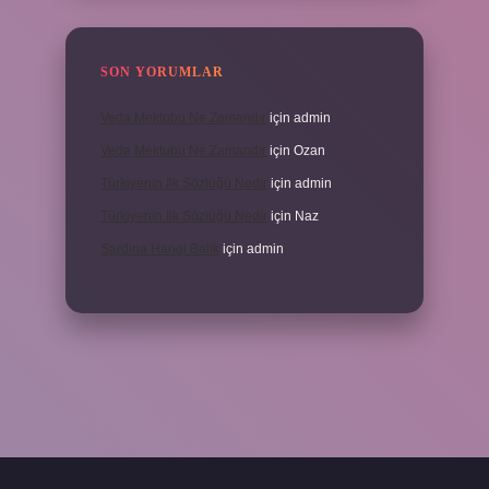
SON YORUMLAR
Veda Mektubu Ne Zamandır
için
admin
Veda Mektubu Ne Zamandır
için
Ozan
Türkiyenin Ilk Sözlüğü Nedir
için
admin
Türkiyenin Ilk Sözlüğü Nedir
için
Naz
Sardina Hangi Balık
için
admin
grandoperabet